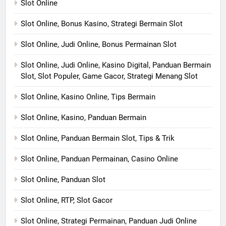
Slot Online
Slot Online, Bonus Kasino, Strategi Bermain Slot
Slot Online, Judi Online, Bonus Permainan Slot
Slot Online, Judi Online, Kasino Digital, Panduan Bermain
Slot, Slot Populer, Game Gacor, Strategi Menang Slot
Slot Online, Kasino Online, Tips Bermain
Slot Online, Kasino, Panduan Bermain
Slot Online, Panduan Bermain Slot, Tips & Trik
Slot Online, Panduan Permainan, Casino Online
Slot Online, Panduan Slot
Slot Online, RTP, Slot Gacor
Slot Online, Strategi Permainan, Panduan Judi Online