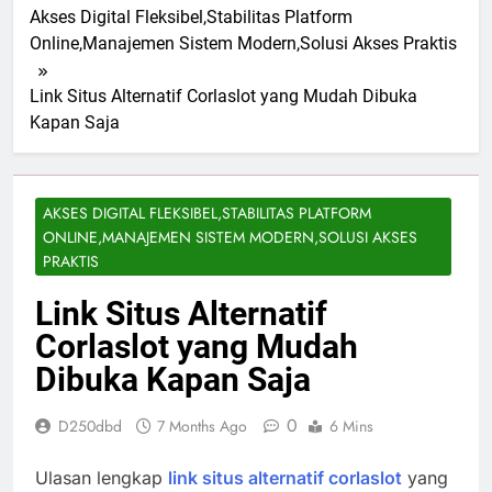
Akses Digital Fleksibel,Stabilitas Platform
Online,Manajemen Sistem Modern,Solusi Akses Praktis
Link Situs Alternatif Corlaslot yang Mudah Dibuka
Kapan Saja
AKSES DIGITAL FLEKSIBEL,STABILITAS PLATFORM
ONLINE,MANAJEMEN SISTEM MODERN,SOLUSI AKSES
PRAKTIS
Link Situs Alternatif
Corlaslot yang Mudah
Dibuka Kapan Saja
0
D250dbd
7 Months Ago
6 Mins
Ulasan lengkap
link situs alternatif corlaslot
yang