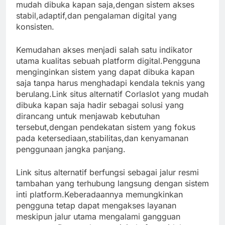
mudah dibuka kapan saja,dengan sistem akses
stabil,adaptif,dan pengalaman digital yang
konsisten.
Kemudahan akses menjadi salah satu indikator
utama kualitas sebuah platform digital.Pengguna
menginginkan sistem yang dapat dibuka kapan
saja tanpa harus menghadapi kendala teknis yang
berulang.Link situs alternatif Corlaslot yang mudah
dibuka kapan saja hadir sebagai solusi yang
dirancang untuk menjawab kebutuhan
tersebut,dengan pendekatan sistem yang fokus
pada ketersediaan,stabilitas,dan kenyamanan
penggunaan jangka panjang.
Link situs alternatif berfungsi sebagai jalur resmi
tambahan yang terhubung langsung dengan sistem
inti platform.Keberadaannya memungkinkan
pengguna tetap dapat mengakses layanan
meskipun jalur utama mengalami gangguan