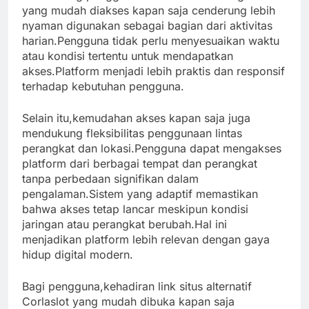
yang mudah diakses kapan saja cenderung lebih
nyaman digunakan sebagai bagian dari aktivitas
harian.Pengguna tidak perlu menyesuaikan waktu
atau kondisi tertentu untuk mendapatkan
akses.Platform menjadi lebih praktis dan responsif
terhadap kebutuhan pengguna.
Selain itu,kemudahan akses kapan saja juga
mendukung fleksibilitas penggunaan lintas
perangkat dan lokasi.Pengguna dapat mengakses
platform dari berbagai tempat dan perangkat
tanpa perbedaan signifikan dalam
pengalaman.Sistem yang adaptif memastikan
bahwa akses tetap lancar meskipun kondisi
jaringan atau perangkat berubah.Hal ini
menjadikan platform lebih relevan dengan gaya
hidup digital modern.
Bagi pengguna,kehadiran link situs alternatif
Corlaslot yang mudah dibuka kapan saja