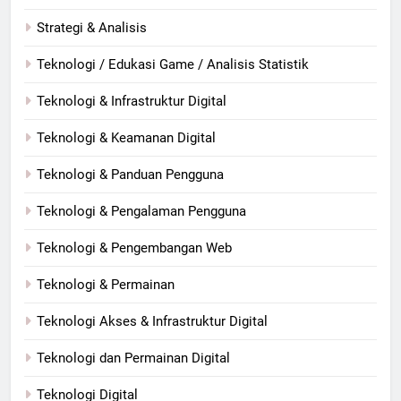
Strategi & Analisis
Teknologi / Edukasi Game / Analisis Statistik
Teknologi & Infrastruktur Digital
Teknologi & Keamanan Digital
Teknologi & Panduan Pengguna
Teknologi & Pengalaman Pengguna
Teknologi & Pengembangan Web
Teknologi & Permainan
Teknologi Akses & Infrastruktur Digital
Teknologi dan Permainan Digital
Teknologi Digital