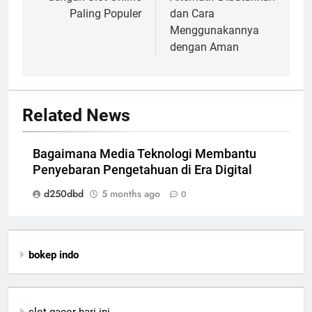
Paling Populer
dan Cara
Menggunakannya
dengan Aman
Related News
Bagaimana Media Teknologi Membantu
Penyebaran Pengetahuan di Era Digital
d250dbd
5 months ago
0
bokep indo
slot gacor hari ini