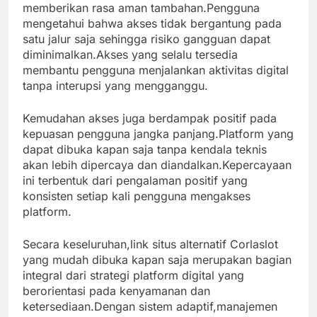
memberikan rasa aman tambahan.Pengguna
mengetahui bahwa akses tidak bergantung pada
satu jalur saja sehingga risiko gangguan dapat
diminimalkan.Akses yang selalu tersedia
membantu pengguna menjalankan aktivitas digital
tanpa interupsi yang mengganggu.
Kemudahan akses juga berdampak positif pada
kepuasan pengguna jangka panjang.Platform yang
dapat dibuka kapan saja tanpa kendala teknis
akan lebih dipercaya dan diandalkan.Kepercayaan
ini terbentuk dari pengalaman positif yang
konsisten setiap kali pengguna mengakses
platform.
Secara keseluruhan,link situs alternatif Corlaslot
yang mudah dibuka kapan saja merupakan bagian
integral dari strategi platform digital yang
berorientasi pada kenyamanan dan
ketersediaan.Dengan sistem adaptif,manajemen