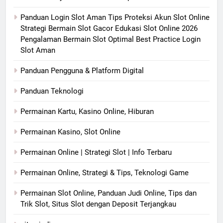
Panduan Login Slot Aman Tips Proteksi Akun Slot Online
Strategi Bermain Slot Gacor Edukasi Slot Online 2026
Pengalaman Bermain Slot Optimal Best Practice Login
Slot Aman
Panduan Pengguna & Platform Digital
Panduan Teknologi
Permainan Kartu, Kasino Online, Hiburan
Permainan Kasino, Slot Online
Permainan Online | Strategi Slot | Info Terbaru
Permainan Online, Strategi & Tips, Teknologi Game
Permainan Slot Online, Panduan Judi Online, Tips dan
Trik Slot, Situs Slot dengan Deposit Terjangkau