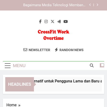
Skip
Panduan Login Tiara4D untuk Pengguna Baru di
to
Platform Digital
content
Aktivitas Sekolah dan Kerja Terganggu Akibat
Cuaca Buruk di Makassar
LAE138 Link Alternatif untuk Pengguna Lama dan
Baru agar Akses Lebih Aman
Bagaimana Media Teknologi Membantu
Penyebaran Pengetahuan di Era Digital
CrossFit Work
Gabung Dengan CrossFit Work Overtime
Panduan Login Tiara4D untuk Pengguna Baru di
NEWSLETTER
RANDOM NEWS
Platform Digital
Overtime
Untuk Pelatihan Fisik Intensif Yang
Aktivitas Sekolah dan Kerja Terganggu Akibat
Dirancang Meningkatkan Kekuatan Dan
Cuaca Buruk di Makassar
MENU
Daya Tahan Tubuh.
LAE138 Link Alternatif untuk Pengguna Lama dan Baru agar 
HEADLINES
3 Months Ago
Home