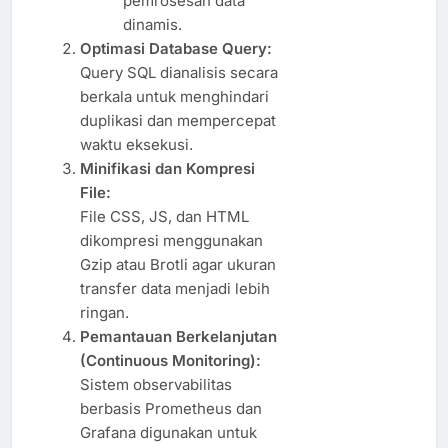
pemrosesan data
dinamis.
Optimasi Database Query:
Query SQL dianalisis secara
berkala untuk menghindari
duplikasi dan mempercepat
waktu eksekusi.
Minifikasi dan Kompresi
File:
File CSS, JS, dan HTML
dikompresi menggunakan
Gzip atau Brotli agar ukuran
transfer data menjadi lebih
ringan.
Pemantauan Berkelanjutan
(Continuous Monitoring):
Sistem observabilitas
berbasis Prometheus dan
Grafana digunakan untuk