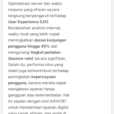
Optimalisasi server dan waktu
respons yang efisien secara
langsung berpengaruh terhadap
User Experience (UX)
.
Berdasarkan analisis internal,
waktu muat yang lebih cepat
meningkatkan
durasi kunjungan
pengguna hingga 40%
dan
mengurangi
tingkat pentalan
(bounce rate)
secara signifikan.
Selain itu, performa situs yang
stabil juga berkontribusi terhadap
peningkatan
kepercayaan
pengguna
, karena mereka dapat
mengakses layanan tanpa
gangguan atau keterlambatan. Hal
ini sejalan dengan misi KAYA787
untuk memberikan layanan digital
yang cepat, efisien, dan andal di