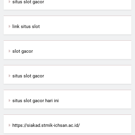
situs slot gacor
link situs slot
slot gacor
situs slot gacor
situs slot gacor hari ini
https://siakad.stmik-ichsan.ac.id/