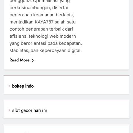
pengguna. Optimalisasi yang
berkesinambungan, disertai
penerapan keamanan berlapis,
menjadikan KAYA787 salah satu
contoh penerapan terbaik dari
efisiensi teknologi web modern
yang berorientasi pada kecepatan,
stabilitas, dan kepercayaan digital.
Read More
bokep indo
slot gacor hari ini