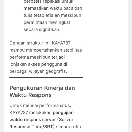
berbasis replikasi untuk
memastikan waktu baca dan
tulis tetap efisien meskipun
permintaan meningkat
secara signifikan.
Dengan struktur ini, KAYA787
mampu mempertahankan stabilitas
performa meskipun terjadi
lonjakan akses pengguna di
berbagai wilayah geografis.
Pengukuran Kinerja dan
Waktu Respons
Untuk menilai performa situs,
KAYA787 melakukan
pengujian
waktu respons server (Server
Response Time/SRT)
secara rutin