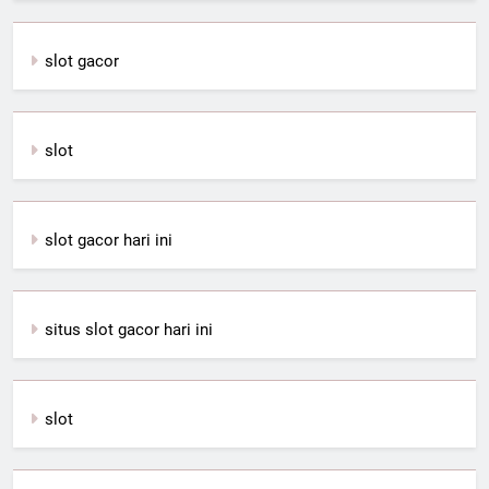
slot gacor
slot
slot gacor hari ini
situs slot gacor hari ini
slot