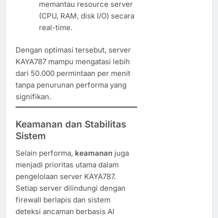
memantau resource server
(CPU, RAM, disk I/O) secara
real-time.
Dengan optimasi tersebut, server
KAYA787 mampu mengatasi lebih
dari 50.000 permintaan per menit
tanpa penurunan performa yang
signifikan.
Keamanan dan Stabilitas
Sistem
Selain performa,
keamanan
juga
menjadi prioritas utama dalam
pengelolaan server KAYA787.
Setiap server dilindungi dengan
firewall berlapis dan sistem
deteksi ancaman berbasis AI