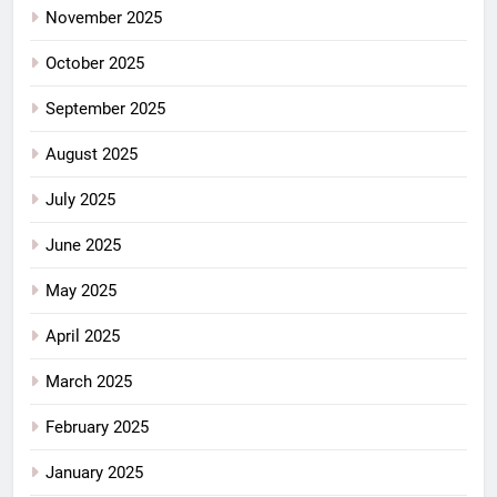
November 2025
October 2025
September 2025
August 2025
July 2025
June 2025
May 2025
April 2025
March 2025
February 2025
January 2025