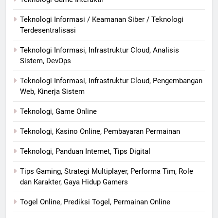
Teknologi Informasi / Keamanan Siber / Teknologi
Terdesentralisasi
Teknologi Informasi, Infrastruktur Cloud, Analisis
Sistem, DevOps
Teknologi Informasi, Infrastruktur Cloud, Pengembangan
Web, Kinerja Sistem
Teknologi, Game Online
Teknologi, Kasino Online, Pembayaran Permainan
Teknologi, Panduan Internet, Tips Digital
Tips Gaming, Strategi Multiplayer, Performa Tim, Role
dan Karakter, Gaya Hidup Gamers
Togel Online, Prediksi Togel, Permainan Online