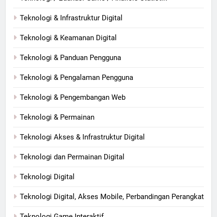
Teknologi & Infrastruktur Digital
Teknologi & Keamanan Digital
Teknologi & Panduan Pengguna
Teknologi & Pengalaman Pengguna
Teknologi & Pengembangan Web
Teknologi & Permainan
Teknologi Akses & Infrastruktur Digital
Teknologi dan Permainan Digital
Teknologi Digital
Teknologi Digital, Akses Mobile, Perbandingan Perangkat
Teknologi Game Interaktif