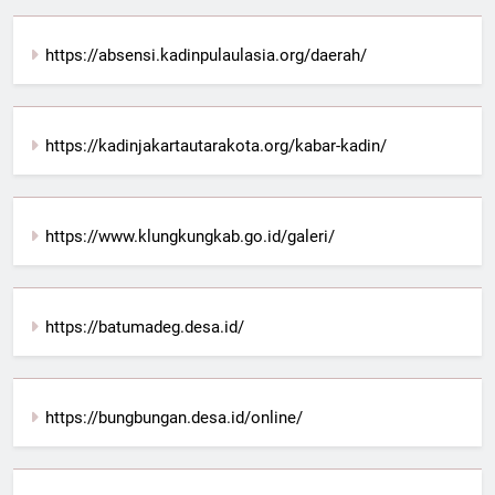
https://absensi.kadinpulaulasia.org/daerah/
https://kadinjakartautarakota.org/kabar-kadin/
https://www.klungkungkab.go.id/galeri/
https://batumadeg.desa.id/
https://bungbungan.desa.id/online/