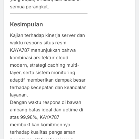
semua perangkat.
Kesimpulan
Kajian terhadap kinerja server dan
waktu respons situs resmi
KAYA787 menunjukkan bahwa
kombinasi arsitektur cloud
modern, strategi caching multi-
layer, serta sistem monitoring
adaptif memberikan dampak besar
terhadap kecepatan dan keandalan
layanan.
Dengan waktu respons di bawah
ambang batas ideal dan uptime di
atas 99,98%, KAYA787
membuktikan komitmennya
terhadap kualitas pengalaman