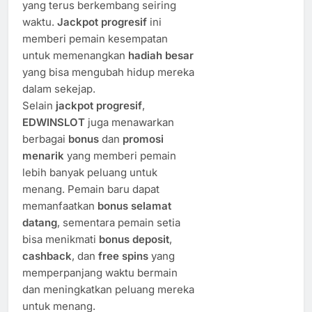
yang terus berkembang seiring
waktu.
Jackpot progresif
ini
memberi pemain kesempatan
untuk memenangkan
hadiah besar
yang bisa mengubah hidup mereka
dalam sekejap.
Selain
jackpot progresif
,
EDWINSLOT
juga menawarkan
berbagai
bonus
dan
promosi
menarik
yang memberi pemain
lebih banyak peluang untuk
menang. Pemain baru dapat
memanfaatkan
bonus selamat
datang
, sementara pemain setia
bisa menikmati
bonus deposit
,
cashback
, dan
free spins
yang
memperpanjang waktu bermain
dan meningkatkan peluang mereka
untuk menang.