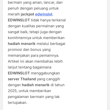
bermain yang aman, lancar, dan
penuh dengan peluang untuk
meraih
jackpot
edwinslot
.
EDWINSLOT
tidak hanya terkenal
dengan kualitas permainan yang
sangat baik, tetapi juga dengan
komitmennya untuk memberikan
hadiah menarik
melalui berbagai
promosi dan bonus yang
memanjakan para pemainnya.
Artikel ini akan membahas lebih
lanjut tentang bagaimana
EDWINSLOT
menggabungkan
server Thailand
yang canggih
dengan
hadiah menarik
di tahun
2025, untuk memberikan
pengalaman bermain yang tak
terlupakan.