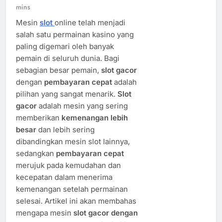
mins
Mesin
slot
online telah menjadi
salah satu permainan kasino yang
paling digemari oleh banyak
pemain di seluruh dunia. Bagi
sebagian besar pemain,
slot gacor
dengan
pembayaran cepat
adalah
pilihan yang sangat menarik.
Slot
gacor
adalah mesin yang sering
memberikan
kemenangan lebih
besar
dan lebih sering
dibandingkan mesin slot lainnya,
sedangkan
pembayaran cepat
merujuk pada kemudahan dan
kecepatan dalam menerima
kemenangan setelah permainan
selesai. Artikel ini akan membahas
mengapa mesin
slot gacor dengan