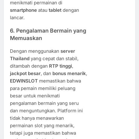
menikmati permainan di
smartphone
atau
tablet
dengan
lancar.
6.
Pengalaman Bermain yang
Memuaskan
Dengan menggunakan
server
Thailand
yang cepat dan stabil,
ditambah dengan
RTP tinggi
,
jackpot besar
, dan
bonus menarik
,
EDWINSLOT
memastikan bahwa
para pemain memiliki peluang
besar untuk menikmati
pengalaman bermain yang seru
dan menguntungkan. Platform ini
tidak hanya menawarkan
permainan slot yang menarik,
tetapi juga memastikan bahwa