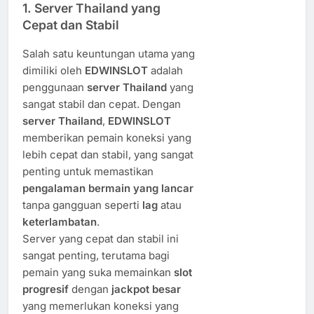
1.
Server Thailand yang
Cepat dan Stabil
Salah satu keuntungan utama yang
dimiliki oleh
EDWINSLOT
adalah
penggunaan
server Thailand
yang
sangat stabil dan cepat. Dengan
server Thailand
,
EDWINSLOT
memberikan pemain koneksi yang
lebih cepat dan stabil, yang sangat
penting untuk memastikan
pengalaman bermain yang lancar
tanpa gangguan seperti
lag
atau
keterlambatan
.
Server yang cepat dan stabil ini
sangat penting, terutama bagi
pemain yang suka memainkan
slot
progresif
dengan
jackpot besar
yang memerlukan koneksi yang