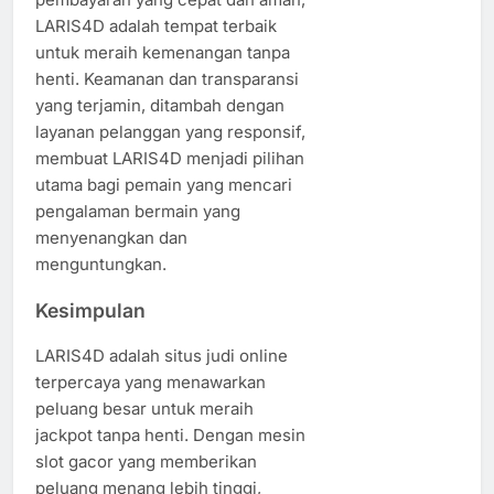
LARIS4D adalah tempat terbaik
untuk meraih kemenangan tanpa
henti. Keamanan dan transparansi
yang terjamin, ditambah dengan
layanan pelanggan yang responsif,
membuat LARIS4D menjadi pilihan
utama bagi pemain yang mencari
pengalaman bermain yang
menyenangkan dan
menguntungkan.
Kesimpulan
LARIS4D adalah situs judi online
terpercaya yang menawarkan
peluang besar untuk meraih
jackpot tanpa henti. Dengan mesin
slot gacor yang memberikan
peluang menang lebih tinggi,