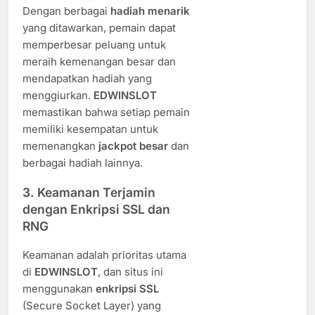
Dengan berbagai
hadiah menarik
yang ditawarkan, pemain dapat
memperbesar peluang untuk
meraih kemenangan besar dan
mendapatkan hadiah yang
menggiurkan.
EDWINSLOT
memastikan bahwa setiap pemain
memiliki kesempatan untuk
memenangkan
jackpot besar
dan
berbagai hadiah lainnya.
3.
Keamanan Terjamin
dengan Enkripsi SSL dan
RNG
Keamanan adalah prioritas utama
di
EDWINSLOT
, dan situs ini
menggunakan
enkripsi SSL
(Secure Socket Layer) yang