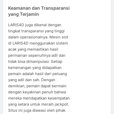
Keamanan dan Transparansi
yang Terjamin
LARIS4D juga dikenal dengan
tingkat transparansi yang tinggi
dalam operasionalnya. Mesin slot
di LARIS4D menggunakan sistem
acak yang memastikan hasil
permainan sepenuhnya adil dan
tidak bisa dimanipulasi. Setiap
kemenangan yang didapatkan
pemain adalah hasil dari peluang
yang adil dan sah. Dengan
demikian, pemain dapat bermain
dengan keyakinan penuh bahwa
mereka mendapatkan kesempatan
yang setara untuk meraih jackpot.
Situs ini juga diawasi oleh pihak