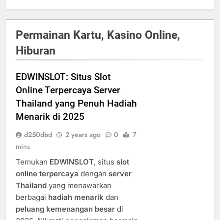
Permainan Kartu, Kasino Online,
Hiburan
EDWINSLOT: Situs Slot
Online Terpercaya Server
Thailand yang Penuh Hadiah
Menarik di 2025
d250dbd
2 years ago
0
7
mins
Temukan
EDWINSLOT
, situs
slot
online terpercaya
dengan
server
Thailand
yang menawarkan
berbagai
hadiah menarik
dan
peluang kemenangan besar
di