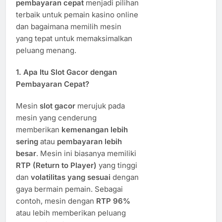
pembayaran cepat
menjadi pilihan
terbaik untuk pemain kasino online
dan bagaimana memilih mesin
yang tepat untuk memaksimalkan
peluang menang.
1.
Apa Itu Slot Gacor dengan
Pembayaran Cepat?
Mesin
slot gacor
merujuk pada
mesin yang cenderung
memberikan
kemenangan lebih
sering
atau
pembayaran lebih
besar
. Mesin ini biasanya memiliki
RTP (Return to Player)
yang tinggi
dan
volatilitas yang sesuai
dengan
gaya bermain pemain. Sebagai
contoh, mesin dengan
RTP 96%
atau lebih memberikan peluang