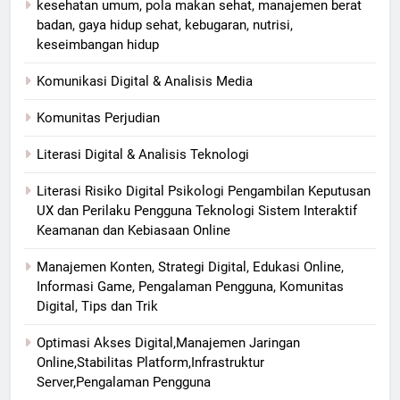
kesehatan umum, pola makan sehat, manajemen berat
badan, gaya hidup sehat, kebugaran, nutrisi,
keseimbangan hidup
Komunikasi Digital & Analisis Media
Komunitas Perjudian
Literasi Digital & Analisis Teknologi
Literasi Risiko Digital Psikologi Pengambilan Keputusan
UX dan Perilaku Pengguna Teknologi Sistem Interaktif
Keamanan dan Kebiasaan Online
Manajemen Konten, Strategi Digital, Edukasi Online,
Informasi Game, Pengalaman Pengguna, Komunitas
Digital, Tips dan Trik
Optimasi Akses Digital,Manajemen Jaringan
Online,Stabilitas Platform,Infrastruktur
Server,Pengalaman Pengguna