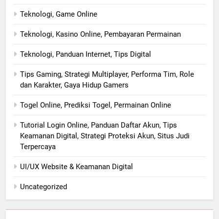
Teknologi, Game Online
Teknologi, Kasino Online, Pembayaran Permainan
Teknologi, Panduan Internet, Tips Digital
Tips Gaming, Strategi Multiplayer, Performa Tim, Role
dan Karakter, Gaya Hidup Gamers
Togel Online, Prediksi Togel, Permainan Online
Tutorial Login Online, Panduan Daftar Akun, Tips
Keamanan Digital, Strategi Proteksi Akun, Situs Judi
Terpercaya
UI/UX Website & Keamanan Digital
Uncategorized