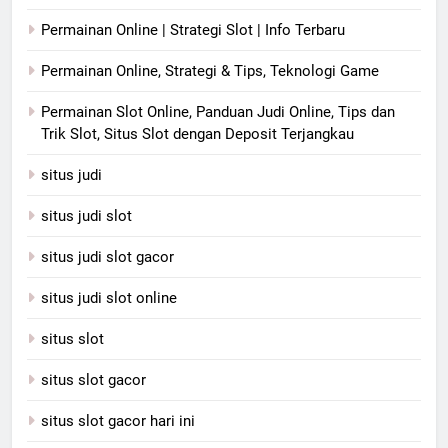
Permainan Online | Strategi Slot | Info Terbaru
Permainan Online, Strategi & Tips, Teknologi Game
Permainan Slot Online, Panduan Judi Online, Tips dan
Trik Slot, Situs Slot dengan Deposit Terjangkau
situs judi
situs judi slot
situs judi slot gacor
situs judi slot online
situs slot
situs slot gacor
situs slot gacor hari ini