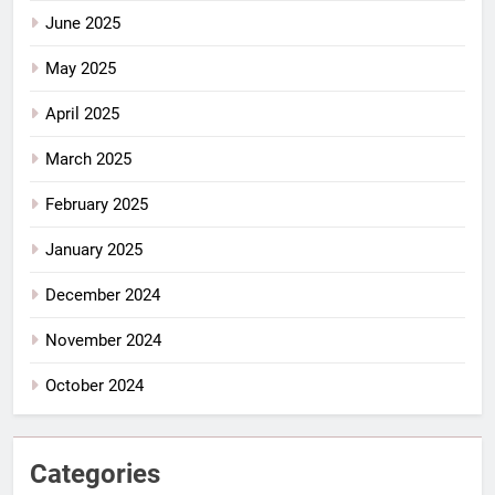
June 2025
May 2025
April 2025
March 2025
February 2025
January 2025
December 2024
November 2024
October 2024
Categories