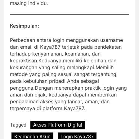
masing individu.
Kesimpulan:
Perbedaan antara login menggunakan username
dan email di Kaya787 terletak pada pendekatan
terhadap kenyamanan, keamanan, dan
kepraktisan.Keduanya memiliki kelebihan dan
kekurangan yang saling melengkapi.Memilih
metode yang paling sesuai sangat tergantung
pada kebutuhan pribadi Anda sebagai
pengguna.Dengan menerapkan praktik login yang
aman dan bijak, keduanya dapat memberikan
pengalaman akses yang lancar, aman, dan
terpercaya di platform Kaya787.
Tagged:
Akses Platform Digital
Keamanan Akun
Login Kaya787