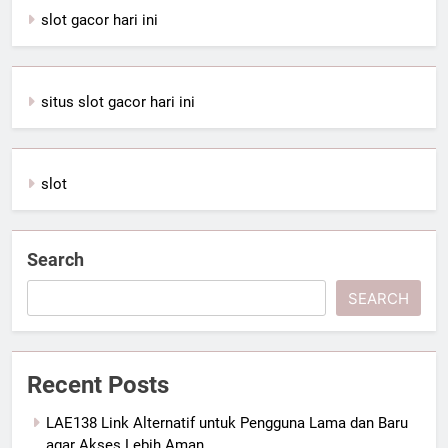
slot gacor hari ini
situs slot gacor hari ini
slot
Search
SEARCH
Recent Posts
LAE138 Link Alternatif untuk Pengguna Lama dan Baru
agar Akses Lebih Aman