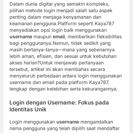
Dalam dunia digital yang semakin kompleks,
pilihan metode login menjadi salah satu aspek
penting dalam menjaga kenyamanan dan
keamanan pengguna.Platform seperti Kaya787
menyediakan opsi login baik menggunakan
username
maupun
email
, memberikan fleksibilitas
bagi penggunanya.Namun, tidak sedikit yang
masih bertanya-tanya—mana yang sebenarnya
lebih aman, efisien, dan sesuai untuk kebutuhan
akses harian?Untuk menjawab pertanyaan
tersebut, artikel ini akan membahas secara
menyeluruh perbedaan antara login menggunakan
username dan email pada platform Kaya787,
lengkap dengan kelebihan serta kekurangannya.
Login dengan Username: Fokus pada
Identitas Unik
Login menggunakan
username
mengandalkan
nama pengguna yang telah dipilih saat mendaftar