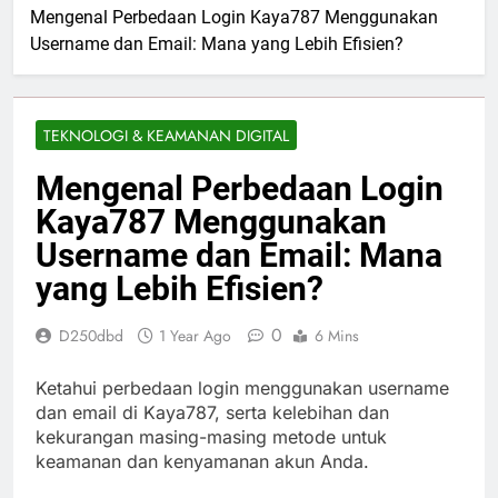
Mengenal Perbedaan Login Kaya787 Menggunakan
Username dan Email: Mana yang Lebih Efisien?
TEKNOLOGI & KEAMANAN DIGITAL
Mengenal Perbedaan Login
Kaya787 Menggunakan
Username dan Email: Mana
yang Lebih Efisien?
0
D250dbd
1 Year Ago
6 Mins
Ketahui perbedaan login menggunakan username
dan email di Kaya787, serta kelebihan dan
kekurangan masing-masing metode untuk
keamanan dan kenyamanan akun Anda.