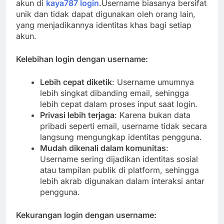
akun di
kaya787 login
.Username biasanya bersifat
unik dan tidak dapat digunakan oleh orang lain,
yang menjadikannya identitas khas bagi setiap
akun.
Kelebihan login dengan username:
Lebih cepat diketik
: Username umumnya
lebih singkat dibanding email, sehingga
lebih cepat dalam proses input saat login.
Privasi lebih terjaga
: Karena bukan data
pribadi seperti email, username tidak secara
langsung mengungkap identitas pengguna.
Mudah dikenali dalam komunitas
:
Username sering dijadikan identitas sosial
atau tampilan publik di platform, sehingga
lebih akrab digunakan dalam interaksi antar
pengguna.
Kekurangan login dengan username: