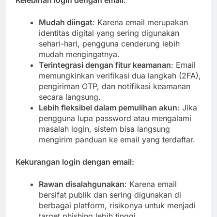
Kelebihan login dengan email:
Mudah diingat
: Karena email merupakan
identitas digital yang sering digunakan
sehari-hari, pengguna cenderung lebih
mudah mengingatnya.
Terintegrasi dengan fitur keamanan
: Email
memungkinkan verifikasi dua langkah (2FA),
pengiriman OTP, dan notifikasi keamanan
secara langsung.
Lebih fleksibel dalam pemulihan akun
: Jika
pengguna lupa password atau mengalami
masalah login, sistem bisa langsung
mengirim panduan ke email yang terdaftar.
Kekurangan login dengan email:
Rawan disalahgunakan
: Karena email
bersifat publik dan sering digunakan di
berbagai platform, risikonya untuk menjadi
target phishing lebih tinggi.