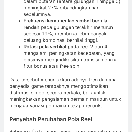
dalam putaran (antara gulungan 1 hingga 3)
meningkat 27% dibandingkan hari
sebelumnya.
Frekuensi kemunculan simbol bernilai
rendah
pada gulungan terakhir menurun
sebesar 19%, membuka lebih banyak
peluang kombinasi bernilai tinggi.
Rotasi pola vertikal
pada reel 2 dan 4
mengalami peningkatan kecepatan, yang
biasanya mengindikasikan transisi menuju
fitur bonus atau free spin.
Data tersebut menunjukkan adanya tren di mana
penyedia game tampaknya mengoptimalkan
distribusi simbol secara berkala, baik untuk
meningkatkan pengalaman bermain maupun untuk
menjaga variasi permainan tetap menarik.
Penyebab Perubahan Pola Reel
Beberapa faktor yang mendorong perubahan pola