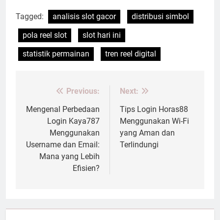
Tagged:
analisis slot gacor
distribusi simbol
pola reel slot
slot hari ini
statistik permainan
tren reel digital
Previous:
Next:
Post
navigation
Mengenal Perbedaan
Tips Login Horas88
Login Kaya787
Menggunakan Wi-Fi
Menggunakan
yang Aman dan
Username dan Email:
Terlindungi
Mana yang Lebih
Efisien?