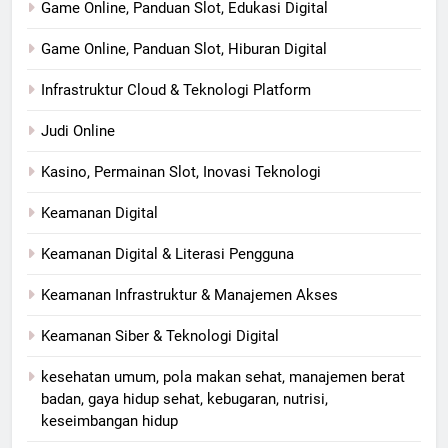
Game Online, Panduan Slot, Edukasi Digital
Game Online, Panduan Slot, Hiburan Digital
Infrastruktur Cloud & Teknologi Platform
Judi Online
Kasino, Permainan Slot, Inovasi Teknologi
Keamanan Digital
Keamanan Digital & Literasi Pengguna
Keamanan Infrastruktur & Manajemen Akses
Keamanan Siber & Teknologi Digital
kesehatan umum, pola makan sehat, manajemen berat
badan, gaya hidup sehat, kebugaran, nutrisi,
keseimbangan hidup