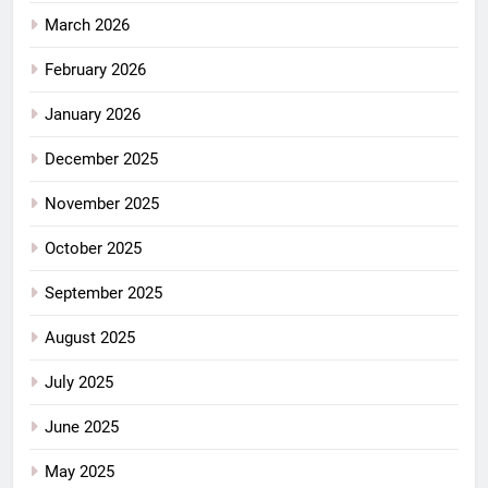
March 2026
February 2026
January 2026
December 2025
November 2025
October 2025
September 2025
August 2025
July 2025
June 2025
May 2025