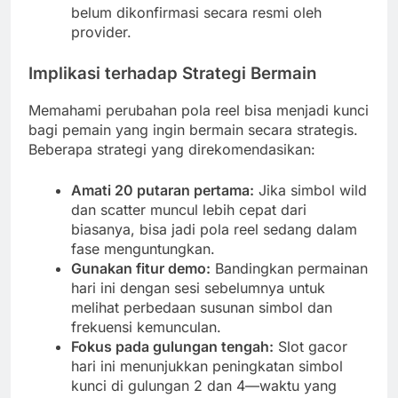
belum dikonfirmasi secara resmi oleh
provider.
Implikasi terhadap Strategi Bermain
Memahami perubahan pola reel bisa menjadi kunci
bagi pemain yang ingin bermain secara strategis.
Beberapa strategi yang direkomendasikan:
Amati 20 putaran pertama:
Jika simbol wild
dan scatter muncul lebih cepat dari
biasanya, bisa jadi pola reel sedang dalam
fase menguntungkan.
Gunakan fitur demo:
Bandingkan permainan
hari ini dengan sesi sebelumnya untuk
melihat perbedaan susunan simbol dan
frekuensi kemunculan.
Fokus pada gulungan tengah:
Slot gacor
hari ini menunjukkan peningkatan simbol
kunci di gulungan 2 dan 4—waktu yang