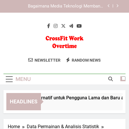
Penyebaran Pengetahuan di Era Digital
Skip
Panduan Login Tiara4D untuk Pengguna Baru di
to
Platform Digital
content
Aktivitas Sekolah dan Kerja Terganggu Akibat
Cuaca Buruk di Makassar
LAE138 Link Alternatif untuk Pengguna Lama dan
Baru agar Akses Lebih Aman
Bagaimana Media Teknologi Membantu
Penyebaran Pengetahuan di Era Digital
CrossFit Work
Gabung Dengan CrossFit Work Overtime
Panduan Login Tiara4D untuk Pengguna Baru di
NEWSLETTER
RANDOM NEWS
Overtime
Untuk Pelatihan Fisik Intensif Yang
Platform Digital
Dirancang Meningkatkan Kekuatan Dan
Aktivitas Sekolah dan Kerja Terganggu Akibat
Cuaca Buruk di Makassar
MENU
Daya Tahan Tubuh.
LAE138 Link Alternatif untuk Pengguna Lama dan Baru agar 
HEADLINES
3 Months Ago
Home
Data Permainan & Analisis Statistik