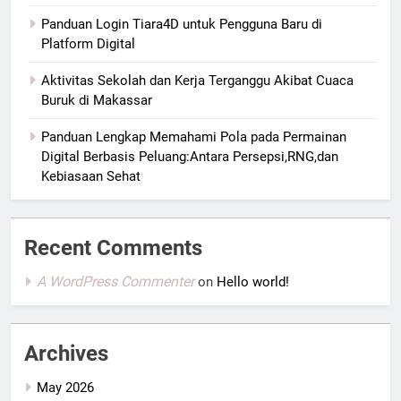
Panduan Login Tiara4D untuk Pengguna Baru di
Platform Digital
Aktivitas Sekolah dan Kerja Terganggu Akibat Cuaca
Buruk di Makassar
Panduan Lengkap Memahami Pola pada Permainan
Digital Berbasis Peluang:Antara Persepsi,RNG,dan
Kebiasaan Sehat
Recent Comments
A WordPress Commenter
on
Hello world!
Archives
May 2026