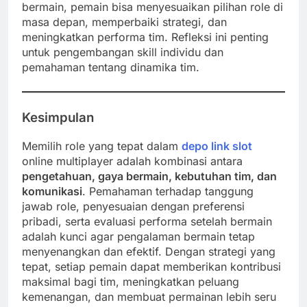
bermain, pemain bisa menyesuaikan pilihan role di
masa depan, memperbaiki strategi, dan
meningkatkan performa tim. Refleksi ini penting
untuk pengembangan skill individu dan
pemahaman tentang dinamika tim.
Kesimpulan
Memilih role yang tepat dalam
depo link slot
online multiplayer adalah kombinasi antara
pengetahuan, gaya bermain, kebutuhan tim, dan
komunikasi
. Pemahaman terhadap tanggung
jawab role, penyesuaian dengan preferensi
pribadi, serta evaluasi performa setelah bermain
adalah kunci agar pengalaman bermain tetap
menyenangkan dan efektif. Dengan strategi yang
tepat, setiap pemain dapat memberikan kontribusi
maksimal bagi tim, meningkatkan peluang
kemenangan, dan membuat permainan lebih seru