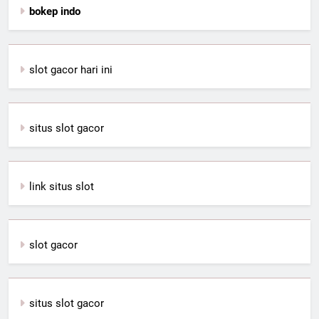
bokep indo
slot gacor hari ini
situs slot gacor
link situs slot
slot gacor
situs slot gacor