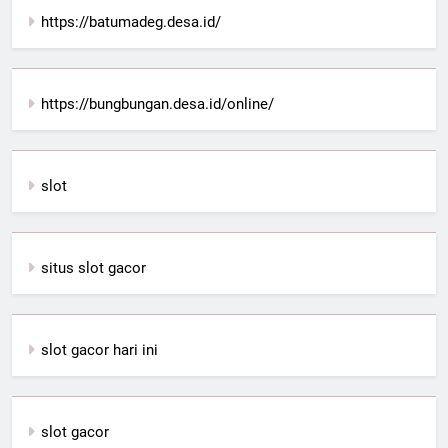
https://batumadeg.desa.id/
https://bungbungan.desa.id/online/
slot
situs slot gacor
slot gacor hari ini
slot gacor