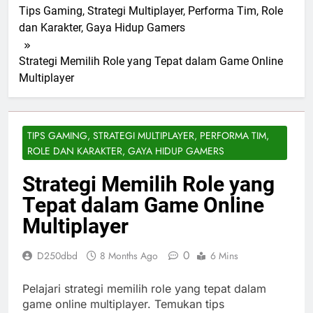
Tips Gaming, Strategi Multiplayer, Performa Tim, Role
dan Karakter, Gaya Hidup Gamers
Strategi Memilih Role yang Tepat dalam Game Online
Multiplayer
TIPS GAMING, STRATEGI MULTIPLAYER, PERFORMA TIM,
ROLE DAN KARAKTER, GAYA HIDUP GAMERS
Strategi Memilih Role yang
Tepat dalam Game Online
Multiplayer
0
D250dbd
8 Months Ago
6 Mins
Pelajari strategi memilih role yang tepat dalam
game online multiplayer. Temukan tips