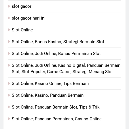
slot gacor
slot gacor hari ini
Slot Online
Slot Online, Bonus Kasino, Strategi Bermain Slot
Slot Online, Judi Online, Bonus Permainan Slot
Slot Online, Judi Online, Kasino Digital, Panduan Bermain
Slot, Slot Populer, Game Gacor, Strategi Menang Slot
Slot Online, Kasino Online, Tips Bermain
Slot Online, Kasino, Panduan Bermain
Slot Online, Panduan Bermain Slot, Tips & Trik
Slot Online, Panduan Permainan, Casino Online