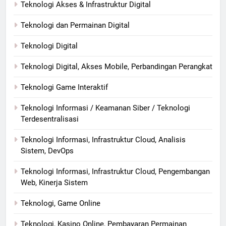
Teknologi Akses & Infrastruktur Digital
Teknologi dan Permainan Digital
Teknologi Digital
Teknologi Digital, Akses Mobile, Perbandingan Perangkat
Teknologi Game Interaktif
Teknologi Informasi / Keamanan Siber / Teknologi
Terdesentralisasi
Teknologi Informasi, Infrastruktur Cloud, Analisis
Sistem, DevOps
Teknologi Informasi, Infrastruktur Cloud, Pengembangan
Web, Kinerja Sistem
Teknologi, Game Online
Teknologi, Kasino Online, Pembayaran Permainan