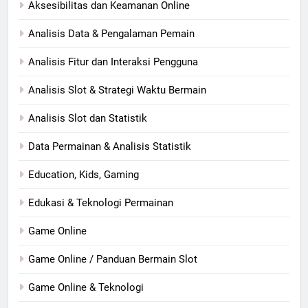
Aksesibilitas dan Keamanan Online
Analisis Data & Pengalaman Pemain
Analisis Fitur dan Interaksi Pengguna
Analisis Slot & Strategi Waktu Bermain
Analisis Slot dan Statistik
Data Permainan & Analisis Statistik
Education, Kids, Gaming
Edukasi & Teknologi Permainan
Game Online
Game Online / Panduan Bermain Slot
Game Online & Teknologi