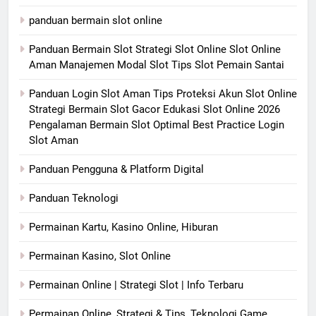
panduan bermain slot online
Panduan Bermain Slot Strategi Slot Online Slot Online
Aman Manajemen Modal Slot Tips Slot Pemain Santai
Panduan Login Slot Aman Tips Proteksi Akun Slot Online
Strategi Bermain Slot Gacor Edukasi Slot Online 2026
Pengalaman Bermain Slot Optimal Best Practice Login
Slot Aman
Panduan Pengguna & Platform Digital
Panduan Teknologi
Permainan Kartu, Kasino Online, Hiburan
Permainan Kasino, Slot Online
Permainan Online | Strategi Slot | Info Terbaru
Permainan Online, Strategi & Tips, Teknologi Game