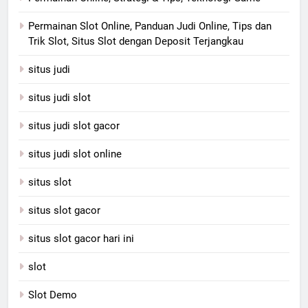
Permainan Slot Online, Panduan Judi Online, Tips dan
Trik Slot, Situs Slot dengan Deposit Terjangkau
situs judi
situs judi slot
situs judi slot gacor
situs judi slot online
situs slot
situs slot gacor
situs slot gacor hari ini
slot
Slot Demo