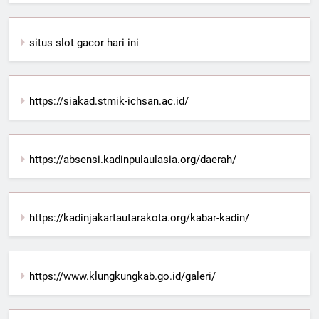
situs slot gacor hari ini
https://siakad.stmik-ichsan.ac.id/
https://absensi.kadinpulaulasia.org/daerah/
https://kadinjakartautarakota.org/kabar-kadin/
https://www.klungkungkab.go.id/galeri/