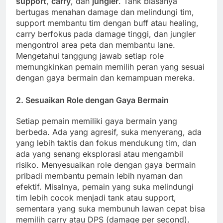
support
,
carry
, dan
jungler
. Tank biasanya
bertugas menahan damage dan melindungi tim,
support membantu tim dengan buff atau healing,
carry berfokus pada damage tinggi, dan jungler
mengontrol area peta dan membantu lane.
Mengetahui tanggung jawab setiap role
memungkinkan pemain memilih peran yang sesuai
dengan gaya bermain dan kemampuan mereka.
2. Sesuaikan Role dengan Gaya Bermain
Setiap pemain memiliki gaya bermain yang
berbeda. Ada yang agresif, suka menyerang, ada
yang lebih taktis dan fokus mendukung tim, dan
ada yang senang eksplorasi atau mengambil
risiko. Menyesuaikan role dengan gaya bermain
pribadi membantu pemain lebih nyaman dan
efektif. Misalnya, pemain yang suka melindungi
tim lebih cocok menjadi tank atau support,
sementara yang suka membunuh lawan cepat bisa
memilih carry atau DPS (damage per second).