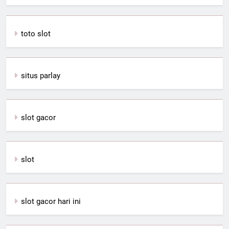
toto slot
situs parlay
slot gacor
slot
slot gacor hari ini