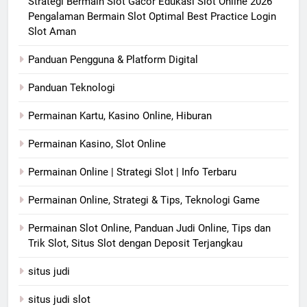
Strategi Bermain Slot Gacor Edukasi Slot Online 2026
Pengalaman Bermain Slot Optimal Best Practice Login
Slot Aman
Panduan Pengguna & Platform Digital
Panduan Teknologi
Permainan Kartu, Kasino Online, Hiburan
Permainan Kasino, Slot Online
Permainan Online | Strategi Slot | Info Terbaru
Permainan Online, Strategi & Tips, Teknologi Game
Permainan Slot Online, Panduan Judi Online, Tips dan
Trik Slot, Situs Slot dengan Deposit Terjangkau
situs judi
situs judi slot