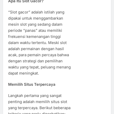
Apa Itu Slot Gacor?
“Slot gacor” adalah istilah yang
dipakai untuk menggambarkan
mesin slot yang sedang dalam
periode “panas” atau memiliki
frekuensi kemenangan tinggi
dalam waktu tertentu. Meski slot
adalah permainan dengan hasil
acak, para pemain percaya bahwa
dengan strategi dan pemilihan
waktu yang tepat, peluang menang
dapat meningkat.
Memilih Situs Terpercaya
Langkah pertama yang sangat
penting adalah memilih situs slot
yang terpercaya. Berikut beberapa
kriteria yang perlu diperhatikan: