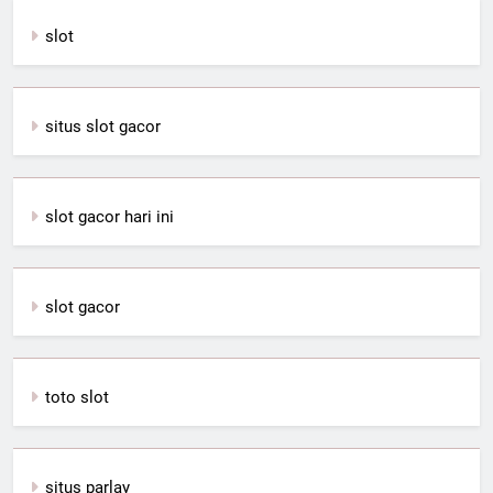
slot
situs slot gacor
slot gacor hari ini
slot gacor
toto slot
situs parlay