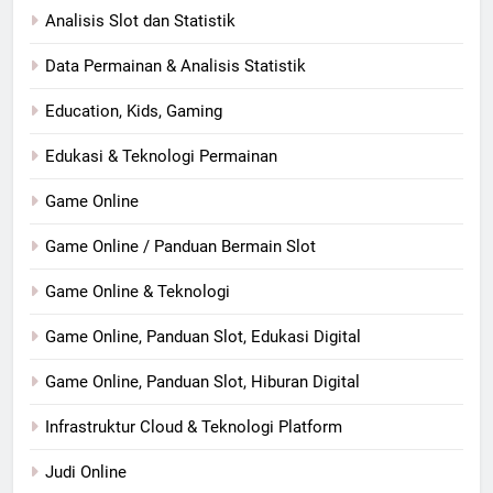
Analisis Slot dan Statistik
Data Permainan & Analisis Statistik
Education, Kids, Gaming
Edukasi & Teknologi Permainan
Game Online
Game Online / Panduan Bermain Slot
Game Online & Teknologi
Game Online, Panduan Slot, Edukasi Digital
Game Online, Panduan Slot, Hiburan Digital
Infrastruktur Cloud & Teknologi Platform
Judi Online