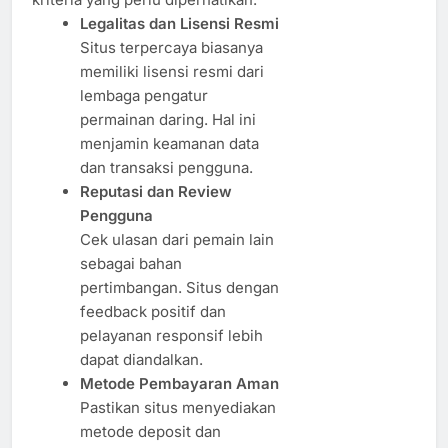
Legalitas dan Lisensi Resmi
Situs terpercaya biasanya
memiliki lisensi resmi dari
lembaga pengatur
permainan daring. Hal ini
menjamin keamanan data
dan transaksi pengguna.
Reputasi dan Review
Pengguna
Cek ulasan dari pemain lain
sebagai bahan
pertimbangan. Situs dengan
feedback positif dan
pelayanan responsif lebih
dapat diandalkan.
Metode Pembayaran Aman
Pastikan situs menyediakan
metode deposit dan