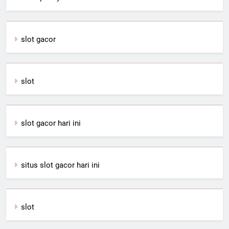
slot gacor
slot
slot gacor hari ini
situs slot gacor hari ini
slot