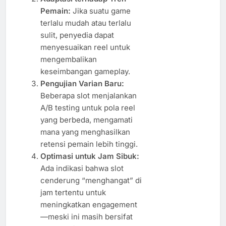
Pemain:
Jika suatu game
terlalu mudah atau terlalu
sulit, penyedia dapat
menyesuaikan reel untuk
mengembalikan
keseimbangan gameplay.
Pengujian Varian Baru:
Beberapa slot menjalankan
A/B testing untuk pola reel
yang berbeda, mengamati
mana yang menghasilkan
retensi pemain lebih tinggi.
Optimasi untuk Jam Sibuk:
Ada indikasi bahwa slot
cenderung “menghangat” di
jam tertentu untuk
meningkatkan engagement
—meski ini masih bersifat