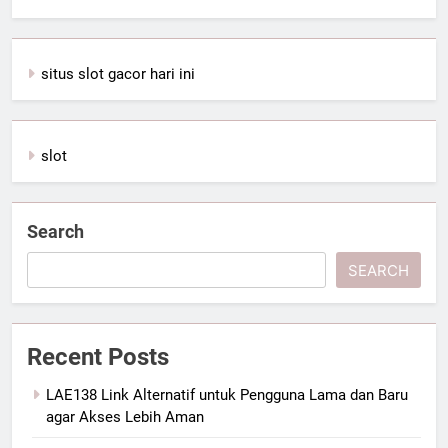
situs slot gacor hari ini
slot
Search
SEARCH
Recent Posts
LAE138 Link Alternatif untuk Pengguna Lama dan Baru
agar Akses Lebih Aman