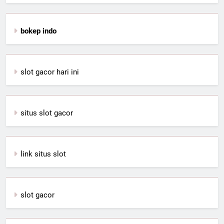
bokep indo
slot gacor hari ini
situs slot gacor
link situs slot
slot gacor