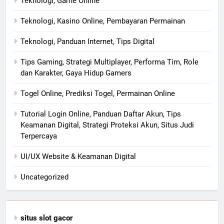
Teknologi, Game Online
Teknologi, Kasino Online, Pembayaran Permainan
Teknologi, Panduan Internet, Tips Digital
Tips Gaming, Strategi Multiplayer, Performa Tim, Role
dan Karakter, Gaya Hidup Gamers
Togel Online, Prediksi Togel, Permainan Online
Tutorial Login Online, Panduan Daftar Akun, Tips
Keamanan Digital, Strategi Proteksi Akun, Situs Judi
Terpercaya
UI/UX Website & Keamanan Digital
Uncategorized
situs slot gacor