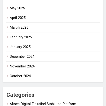
May 2025
April 2025
March 2025
February 2025
January 2025
December 2024
November 2024
October 2024
Categories
Akses Digital Fleksibel,Stabilitas Platform