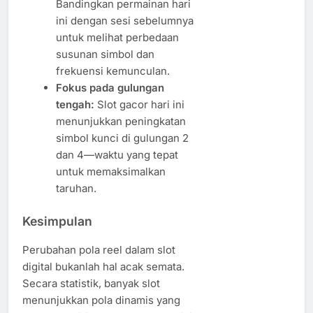
Bandingkan permainan hari
ini dengan sesi sebelumnya
untuk melihat perbedaan
susunan simbol dan
frekuensi kemunculan.
Fokus pada gulungan
tengah:
Slot gacor hari ini
menunjukkan peningkatan
simbol kunci di gulungan 2
dan 4—waktu yang tepat
untuk memaksimalkan
taruhan.
Kesimpulan
Perubahan pola reel dalam slot
digital bukanlah hal acak semata.
Secara statistik, banyak slot
menunjukkan pola dinamis yang