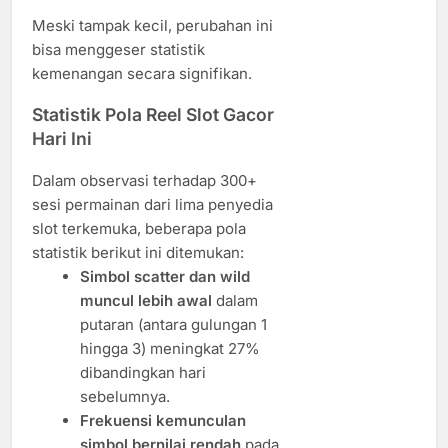
Meski tampak kecil, perubahan ini
bisa menggeser statistik
kemenangan secara signifikan.
Statistik Pola Reel Slot Gacor
Hari Ini
Dalam observasi terhadap 300+
sesi permainan dari lima penyedia
slot terkemuka, beberapa pola
statistik berikut ini ditemukan:
Simbol scatter dan wild
muncul lebih awal
dalam
putaran (antara gulungan 1
hingga 3) meningkat 27%
dibandingkan hari
sebelumnya.
Frekuensi kemunculan
simbol bernilai rendah
pada