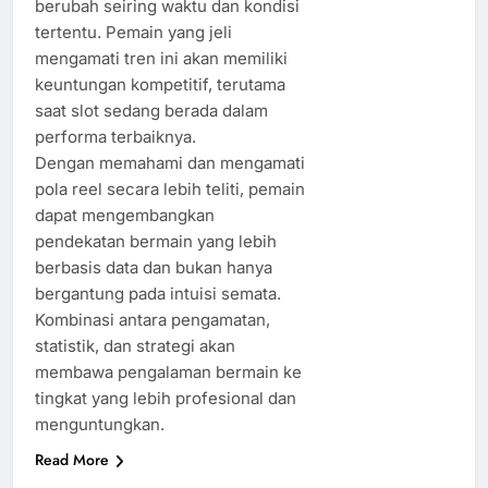
berubah seiring waktu dan kondisi
tertentu. Pemain yang jeli
mengamati tren ini akan memiliki
keuntungan kompetitif, terutama
saat slot sedang berada dalam
performa terbaiknya.
Dengan memahami dan mengamati
pola reel secara lebih teliti, pemain
dapat mengembangkan
pendekatan bermain yang lebih
berbasis data dan bukan hanya
bergantung pada intuisi semata.
Kombinasi antara pengamatan,
statistik, dan strategi akan
membawa pengalaman bermain ke
tingkat yang lebih profesional dan
menguntungkan.
Read More