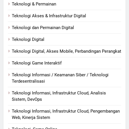
Teknologi & Permainan
Teknologi Akses & Infrastruktur Digital
Teknologi dan Permainan Digital
Teknologi Digital
Teknologi Digital, Akses Mobile, Perbandingan Perangkat
Teknologi Game Interaktif
Teknologi Informasi / Keamanan Siber / Teknologi
Terdesentralisasi
Teknologi Informasi, Infrastruktur Cloud, Analisis
Sistem, DevOps
Teknologi Informasi, Infrastruktur Cloud, Pengembangan
Web, Kinerja Sistem