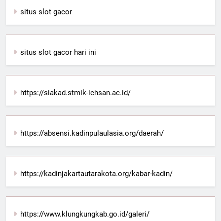
situs slot gacor
situs slot gacor hari ini
https://siakad.stmik-ichsan.ac.id/
https://absensi.kadinpulaulasia.org/daerah/
https://kadinjakartautarakota.org/kabar-kadin/
https://www.klungkungkab.go.id/galeri/