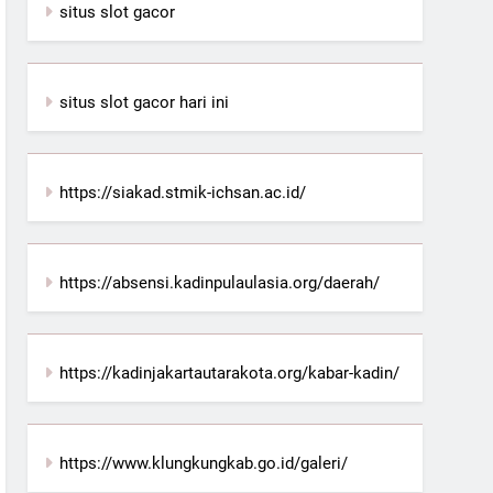
situs slot gacor
situs slot gacor hari ini
https://siakad.stmik-ichsan.ac.id/
https://absensi.kadinpulaulasia.org/daerah/
https://kadinjakartautarakota.org/kabar-kadin/
https://www.klungkungkab.go.id/galeri/