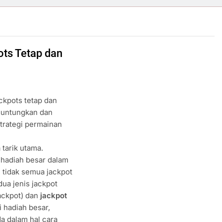
ots Tetap dan
ckpots tetap dan
guntungkan dan
strategi permainan
 tarik utama.
hadiah besar dalam
, tidak semua jackpot
dua jenis jackpot
ackpot) dan
jackpot
 hadiah besar,
a dalam hal cara