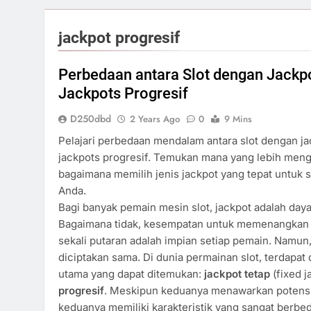
jackpot progresif
Perbedaan antara Slot dengan Jackp
Jackpots Progresif
D250dbd
2 Years Ago
0
9 Mins
Pelajari perbedaan mendalam antara slot dengan ja
jackpots progresif. Temukan mana yang lebih men
bagaimana memilih jenis jackpot yang tepat untuk 
Anda.
Bagi banyak pemain mesin slot, jackpot adalah daya
Bagaimana tidak, kesempatan untuk memenangkan 
sekali putaran adalah impian setiap pemain. Namun
diciptakan sama. Di dunia permainan slot, terdapat 
utama yang dapat ditemukan:
jackpot tetap
(fixed j
progresif
. Meskipun keduanya menawarkan potensi
keduanya memiliki karakteristik yang sangat berbed