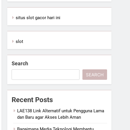
situs slot gacor hari ini
slot
Search
SEARCH
Recent Posts
LAE138 Link Alternatif untuk Pengguna Lama
dan Baru agar Akses Lebih Aman
Bagaimana Media Teknologi Membantu