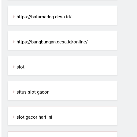
https://batumadeg.desa.id/
https://bungbungan.desa.id/online/
slot
situs slot gacor
slot gacor hari ini