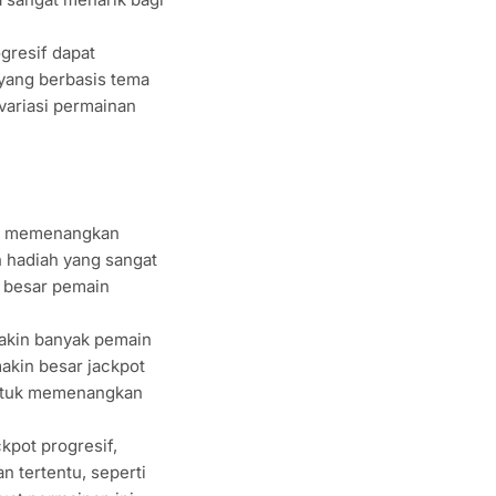
gresif dapat
 yang berbasis tema
variasi permainan
k memenangkan
h hadiah yang sangat
h besar pemain
kin banyak pemain
makin besar jackpot
ntuk memenangkan
pot progresif,
 tertentu, seperti