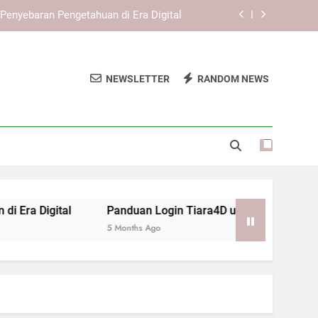
enyebaran Pengetahuan di Era Digital
tuk Pengguna Baru di Platform Digital
ganggu Akibat Cuaca Buruk di Makassar
NEWSLETTER
RANDOM NEWS
 Lama dan Baru agar Akses Lebih Aman
Yang Dirancang Meningkatkan Kekuatan Dan Daya Tahan Tubuh.
enyebaran Pengetahuan di Era Digital
tuk Pengguna Baru di Platform Digital
ganggu Akibat Cuaca Buruk di Makassar
al
Panduan Login Tiara4D untuk Pengguna Baru di Platfo
5 Months Ago