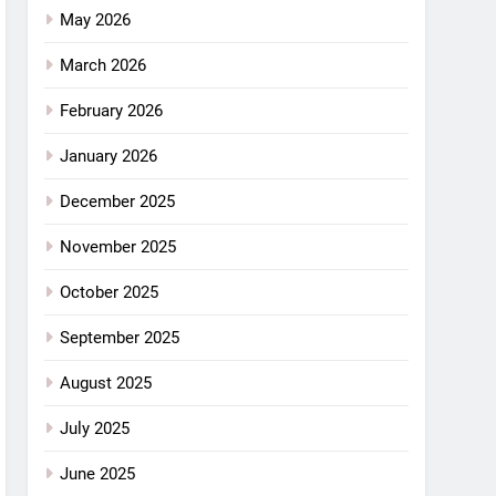
May 2026
March 2026
February 2026
January 2026
December 2025
November 2025
October 2025
September 2025
August 2025
July 2025
June 2025