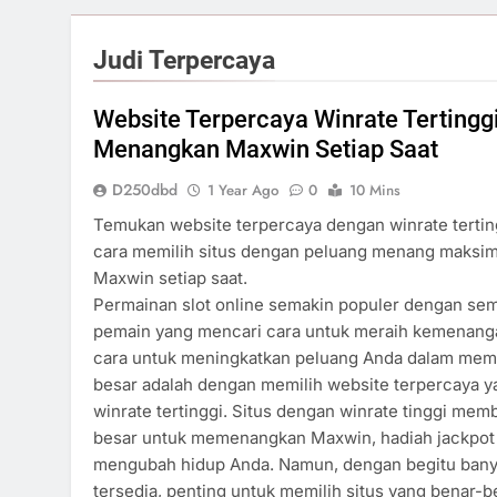
Judi Terpercaya
Website Terpercaya Winrate Tertingg
Menangkan Maxwin Setiap Saat
D250dbd
1 Year Ago
0
10 Mins
Temukan website terpercaya dengan winrate terting
cara memilih situs dengan peluang menang maksi
Maxwin setiap saat.
Permainan slot online semakin populer dengan se
pemain yang mencari cara untuk meraih kemenanga
cara untuk meningkatkan peluang Anda dalam me
besar adalah dengan memilih website terpercaya 
winrate tertinggi. Situs dengan winrate tinggi mem
besar untuk memenangkan Maxwin, hadiah jackpot 
mengubah hidup Anda. Namun, dengan begitu bany
tersedia, penting untuk memilih situs yang benar-