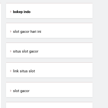
bokep indo
slot gacor hari ini
situs slot gacor
link situs slot
slot gacor