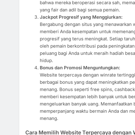
bahwa mereka beroperasi secara sah, mema
yang fair dan adil bagi semua pemain.
Jackpot Progresif yang Menggiurkan:
Bergabung dengan situs yang menawarkan wi
memberi Anda kesempatan untuk memenang
progresif yang terus meningkat. Setiap taru
oleh pemain berkontribusi pada peningkatan 
peluang bagi Anda untuk meraih hadiah bes
hidup.
Bonus dan Promosi Menguntungkan:
Website terpercaya dengan winrate terting
berbagai bonus yang dapat meningkatkan pe
menang. Bonus seperti free spins, cashback
memberi kesempatan lebih banyak untuk ber
mengeluarkan banyak uang. Memanfaatkan b
memperpanjang waktu bermain Anda dan me
menang.
Cara Memilih Website Terpercaya dengan W