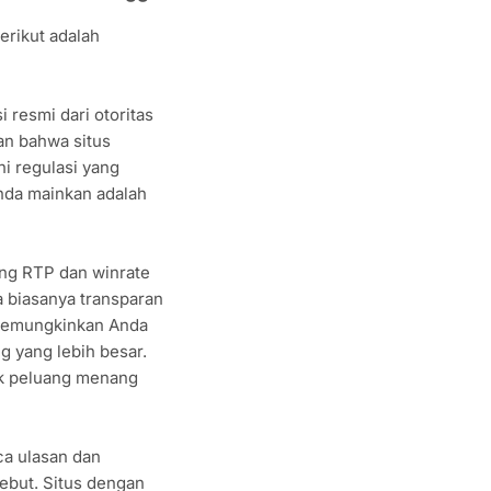
erikut adalah
i resmi dari otoritas
an bahwa situs
i regulasi yang
nda mainkan adalah
ang RTP dan winrate
a biasanya transparan
memungkinkan Anda
 yang lebih besar.
uk peluang menang
a ulasan dan
ebut. Situs dengan