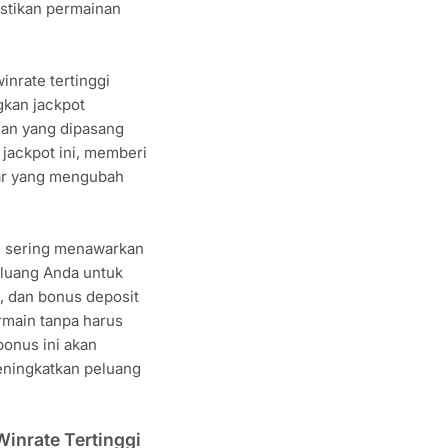
stikan permainan
nrate tertinggi
kan jackpot
han yang dipasang
jackpot ini, memberi
ar yang mengubah
gi sering menawarkan
luang Anda untuk
, dan bonus deposit
main tanpa harus
onus ini akan
ningkatkan peluang
inrate Tertinggi