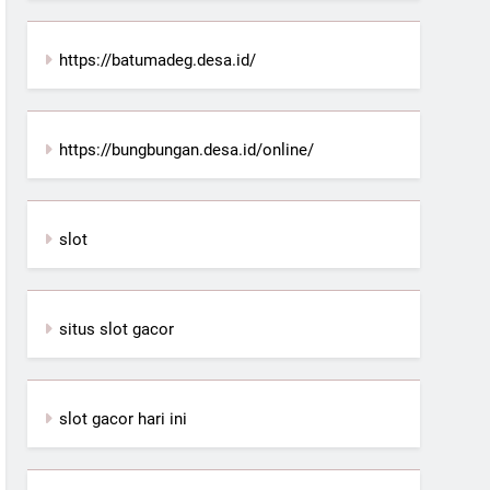
https://batumadeg.desa.id/
https://bungbungan.desa.id/online/
slot
situs slot gacor
slot gacor hari ini