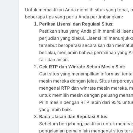
Untuk memastikan Anda memilih situs yang tepat, b
beberapa tips yang perlu Anda pertimbangkan:
Periksa Lisensi dan Regulasi Situs:
Pastikan situs yang Anda pilih memiliki lisens
perjudian yang diakui. Lisensi ini menunjukk
tersebut beroperasi secara sah dan mematuh
berlaku, menjamin bahwa permainan yang A
fair dan aman.
Cek RTP dan Winrate Setiap Mesin Slot:
Cari situs yang menampilkan informasi tent
mesin mereka dengan jelas. Situs terpercay
mengenai RTP dan winrate mesin mereka, 
untuk memilih mesin dengan peluang menang
Pilih mesin dengan RTP lebih dari 95% unt
yang lebih baik.
Baca Ulasan dan Reputasi Situs:
Sebelum bergabung, pastikan untuk membac
pengalaman pemain lain mengenai situs ters