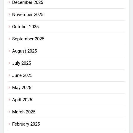
December 2025
November 2025
October 2025
September 2025
August 2025
July 2025
June 2025
May 2025
April 2025
March 2025
February 2025