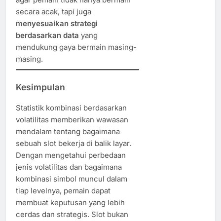
secara acak, tapi juga
menyesuaikan strategi
berdasarkan data
yang
mendukung gaya bermain masing-
masing.
Kesimpulan
Statistik kombinasi berdasarkan
volatilitas memberikan wawasan
mendalam tentang bagaimana
sebuah slot bekerja di balik layar.
Dengan mengetahui perbedaan
jenis volatilitas dan bagaimana
kombinasi simbol muncul dalam
tiap levelnya, pemain dapat
membuat keputusan yang lebih
cerdas dan strategis. Slot bukan