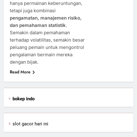
hanya permainan keberuntungan,
tetapi juga kombinasi
pengamatan, manajemen risiko,
dan pemahaman statistik
.
Semakin dalam pemahaman
terhadap volatilitas, semakin besar
peluang pemain untuk mengontrol
pengalaman bermain mereka
dengan bijak.
Read More
bokep indo
slot gacor hari ini