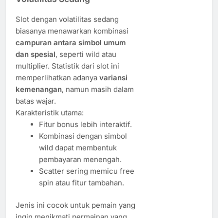
Slot dengan volatilitas sedang
biasanya menawarkan kombinasi
campuran antara simbol umum
dan spesial
, seperti wild atau
multiplier. Statistik dari slot ini
memperlihatkan adanya
variansi
kemenangan
, namun masih dalam
batas wajar.
Karakteristik utama:
Fitur bonus lebih interaktif.
Kombinasi dengan simbol
wild dapat membentuk
pembayaran menengah.
Scatter sering memicu free
spin atau fitur tambahan.
Jenis ini cocok untuk pemain yang
ingin menikmati permainan yang