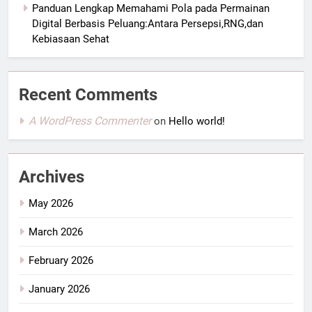
Panduan Lengkap Memahami Pola pada Permainan
Digital Berbasis Peluang:Antara Persepsi,RNG,dan
Kebiasaan Sehat
Recent Comments
A WordPress Commenter
on
Hello world!
Archives
May 2026
March 2026
February 2026
January 2026