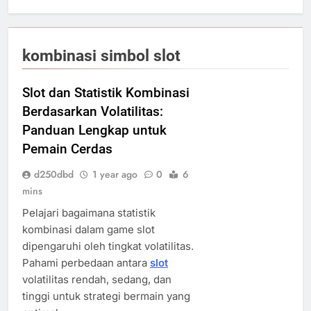
kombinasi simbol slot
Slot dan Statistik Kombinasi
Berdasarkan Volatilitas:
Panduan Lengkap untuk
Pemain Cerdas
d250dbd
1 year ago
0
6
mins
Pelajari bagaimana statistik
kombinasi dalam game slot
dipengaruhi oleh tingkat volatilitas.
Pahami perbedaan antara
slot
volatilitas rendah, sedang, dan
tinggi untuk strategi bermain yang