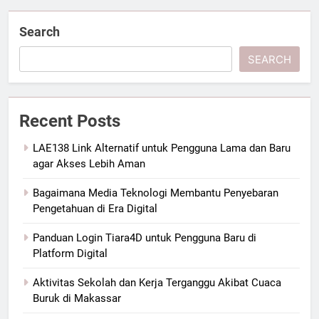
Search
SEARCH
Recent Posts
LAE138 Link Alternatif untuk Pengguna Lama dan Baru
agar Akses Lebih Aman
Bagaimana Media Teknologi Membantu Penyebaran
Pengetahuan di Era Digital
Panduan Login Tiara4D untuk Pengguna Baru di
Platform Digital
Aktivitas Sekolah dan Kerja Terganggu Akibat Cuaca
Buruk di Makassar