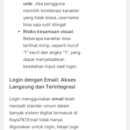
unik
: Jika pengguna
memilih kombinasi karakter
yang tidak biasa, username
bisa saja sulit diingat.
Risiko kesamaan visual
:
Beberapa karakter bisa
terlihat mirip, seperti huruf
“l” kecil dan angka “1”, yang
dapat menyebabkan
kesalahan input saat login.
Login dengan Email: Akses
Langsung dan Terintegrasi
Login menggunakan
email
telah
menjadi standar umum dalam
banyak sistem digital termasuk di
Kaya787.Email tidak hanya
digunakan untuk login, tetapi juga