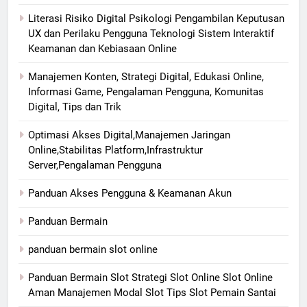
Literasi Risiko Digital Psikologi Pengambilan Keputusan
UX dan Perilaku Pengguna Teknologi Sistem Interaktif
Keamanan dan Kebiasaan Online
Manajemen Konten, Strategi Digital, Edukasi Online,
Informasi Game, Pengalaman Pengguna, Komunitas
Digital, Tips dan Trik
Optimasi Akses Digital,Manajemen Jaringan
Online,Stabilitas Platform,Infrastruktur
Server,Pengalaman Pengguna
Panduan Akses Pengguna & Keamanan Akun
Panduan Bermain
panduan bermain slot online
Panduan Bermain Slot Strategi Slot Online Slot Online
Aman Manajemen Modal Slot Tips Slot Pemain Santai