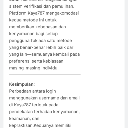
sistem verifikasi dan pemulihan.
Platform Kaya787 mengakomodasi
kedua metode ini untuk
memberikan kebebasan dan
kenyamanan bagi setiap
pengguna.Tak ada satu metode
yang benar-benar lebih baik dari
yang lain—semuanya kembali pada
preferensi serta kebiasaan
masing-masing individu.
Kesimpulan:
Perbedaan antara login
menggunakan username dan email
di Kaya787 terletak pada
pendekatan terhadap kenyamanan,
keamanan, dan
kepraktisan.Keduanya memiliki