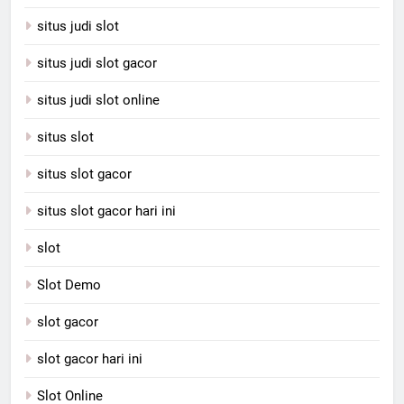
situs judi slot
situs judi slot gacor
situs judi slot online
situs slot
situs slot gacor
situs slot gacor hari ini
slot
Slot Demo
slot gacor
slot gacor hari ini
Slot Online