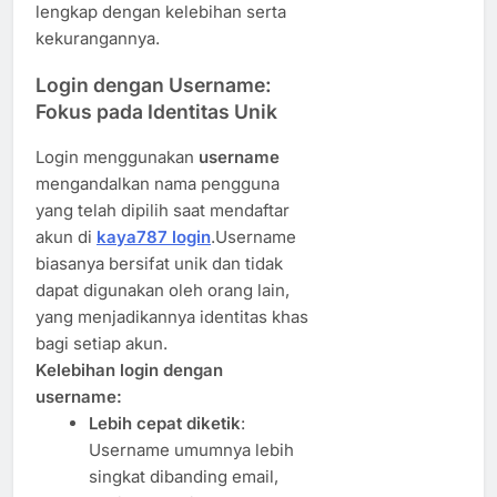
lengkap dengan kelebihan serta
kekurangannya.
Login dengan Username:
Fokus pada Identitas Unik
Login menggunakan
username
mengandalkan nama pengguna
yang telah dipilih saat mendaftar
akun di
kaya787 login
.Username
biasanya bersifat unik dan tidak
dapat digunakan oleh orang lain,
yang menjadikannya identitas khas
bagi setiap akun.
Kelebihan login dengan
username:
Lebih cepat diketik
:
Username umumnya lebih
singkat dibanding email,