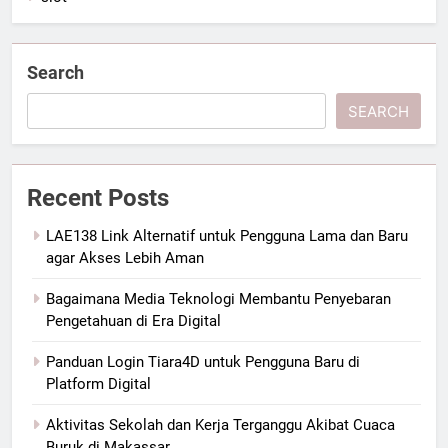
Search
SEARCH
Recent Posts
LAE138 Link Alternatif untuk Pengguna Lama dan Baru
agar Akses Lebih Aman
Bagaimana Media Teknologi Membantu Penyebaran
Pengetahuan di Era Digital
Panduan Login Tiara4D untuk Pengguna Baru di
Platform Digital
Aktivitas Sekolah dan Kerja Terganggu Akibat Cuaca
Buruk di Makassar