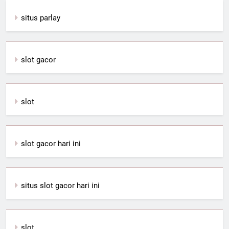
situs parlay
slot gacor
slot
slot gacor hari ini
situs slot gacor hari ini
slot