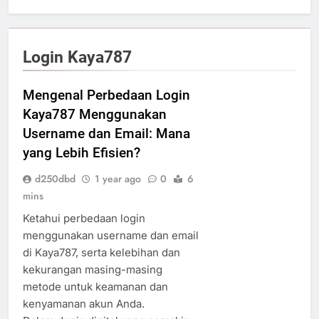
Login Kaya787
Mengenal Perbedaan Login
Kaya787 Menggunakan
Username dan Email: Mana
yang Lebih Efisien?
d250dbd
1 year ago
0
6
mins
Ketahui perbedaan login
menggunakan username dan email
di Kaya787, serta kelebihan dan
kekurangan masing-masing
metode untuk keamanan dan
kenyamanan akun Anda.