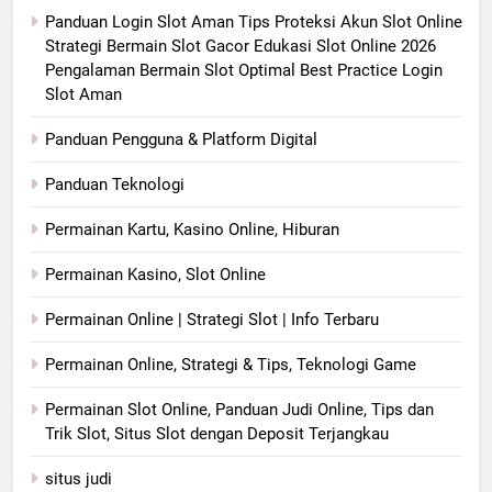
Panduan Login Slot Aman Tips Proteksi Akun Slot Online
Strategi Bermain Slot Gacor Edukasi Slot Online 2026
Pengalaman Bermain Slot Optimal Best Practice Login
Slot Aman
Panduan Pengguna & Platform Digital
Panduan Teknologi
Permainan Kartu, Kasino Online, Hiburan
Permainan Kasino, Slot Online
Permainan Online | Strategi Slot | Info Terbaru
Permainan Online, Strategi & Tips, Teknologi Game
Permainan Slot Online, Panduan Judi Online, Tips dan
Trik Slot, Situs Slot dengan Deposit Terjangkau
situs judi