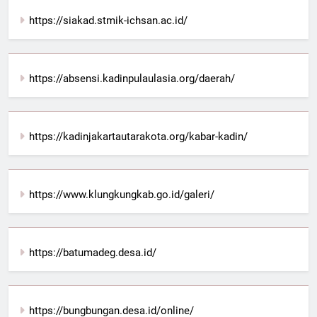
https://siakad.stmik-ichsan.ac.id/
https://absensi.kadinpulaulasia.org/daerah/
https://kadinjakartautarakota.org/kabar-kadin/
https://www.klungkungkab.go.id/galeri/
https://batumadeg.desa.id/
https://bungbungan.desa.id/online/