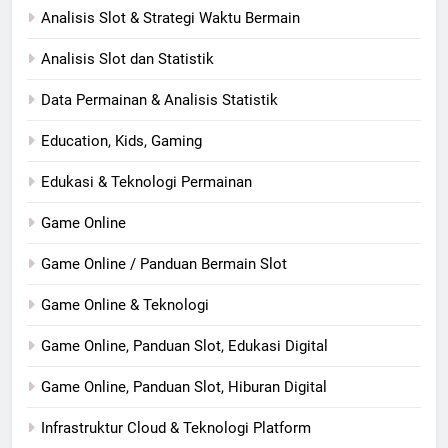
Analisis Slot & Strategi Waktu Bermain
Analisis Slot dan Statistik
Data Permainan & Analisis Statistik
Education, Kids, Gaming
Edukasi & Teknologi Permainan
Game Online
Game Online / Panduan Bermain Slot
Game Online & Teknologi
Game Online, Panduan Slot, Edukasi Digital
Game Online, Panduan Slot, Hiburan Digital
Infrastruktur Cloud & Teknologi Platform