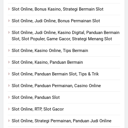
Slot Online, Bonus Kasino, Strategi Bermain Slot
Slot Online, Judi Online, Bonus Permainan Slot
Slot Online, Judi Online, Kasino Digital, Panduan Bermain
Slot, Slot Populer, Game Gacor, Strategi Menang Slot
Slot Online, Kasino Online, Tips Bermain
Slot Online, Kasino, Panduan Bermain
Slot Online, Panduan Bermain Slot, Tips & Trik
Slot Online, Panduan Permainan, Casino Online
Slot Online, Panduan Slot
Slot Online, RTP, Slot Gacor
Slot Online, Strategi Permainan, Panduan Judi Online