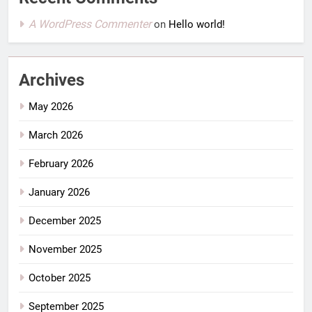
A WordPress Commenter
on
Hello world!
Archives
May 2026
March 2026
February 2026
January 2026
December 2025
November 2025
October 2025
September 2025