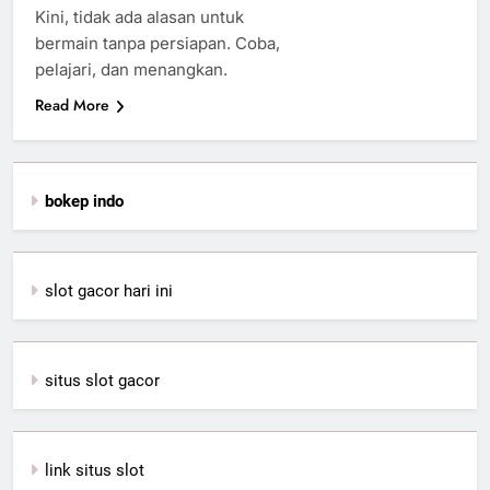
Kini, tidak ada alasan untuk
bermain tanpa persiapan. Coba,
pelajari, dan menangkan.
Read More
bokep indo
slot gacor hari ini
situs slot gacor
link situs slot