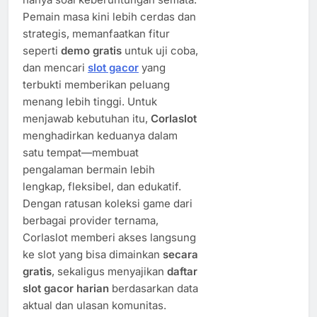
Pemain masa kini lebih cerdas dan
strategis, memanfaatkan fitur
seperti
demo gratis
untuk uji coba,
dan mencari
slot gacor
yang
terbukti memberikan peluang
menang lebih tinggi. Untuk
menjawab kebutuhan itu,
Corlaslot
menghadirkan keduanya dalam
satu tempat—membuat
pengalaman bermain lebih
lengkap, fleksibel, dan edukatif.
Dengan ratusan koleksi game dari
berbagai provider ternama,
Corlaslot memberi akses langsung
ke slot yang bisa dimainkan
secara
gratis
, sekaligus menyajikan
daftar
slot gacor harian
berdasarkan data
aktual dan ulasan komunitas.