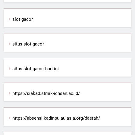
slot gacor
situs slot gacor
situs slot gacor hari ini
https://siakad.stmik-ichsan.ac.id/
https://absensi.kadinpulaulasia.org/daerah/