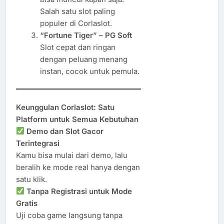
Salah satu slot paling
populer di Corlaslot.
“Fortune Tiger” – PG Soft
Slot cepat dan ringan
dengan peluang menang
instan, cocok untuk pemula.
Keunggulan Corlaslot: Satu
Platform untuk Semua Kebutuhan
Demo dan Slot Gacor
Terintegrasi
Kamu bisa mulai dari demo, lalu
beralih ke mode real hanya dengan
satu klik.
Tanpa Registrasi untuk Mode
Gratis
Uji coba game langsung tanpa