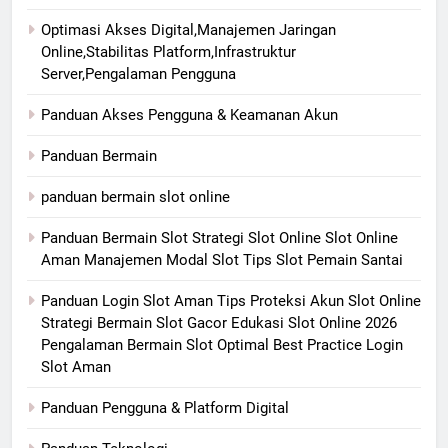
Optimasi Akses Digital,Manajemen Jaringan
Online,Stabilitas Platform,Infrastruktur
Server,Pengalaman Pengguna
Panduan Akses Pengguna & Keamanan Akun
Panduan Bermain
panduan bermain slot online
Panduan Bermain Slot Strategi Slot Online Slot Online
Aman Manajemen Modal Slot Tips Slot Pemain Santai
Panduan Login Slot Aman Tips Proteksi Akun Slot Online
Strategi Bermain Slot Gacor Edukasi Slot Online 2026
Pengalaman Bermain Slot Optimal Best Practice Login
Slot Aman
Panduan Pengguna & Platform Digital