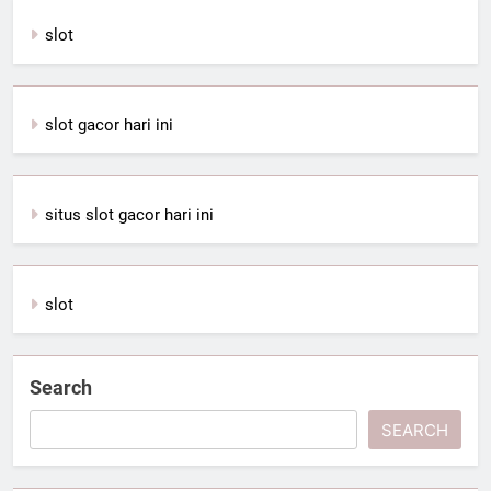
slot
slot gacor hari ini
situs slot gacor hari ini
slot
Search
SEARCH