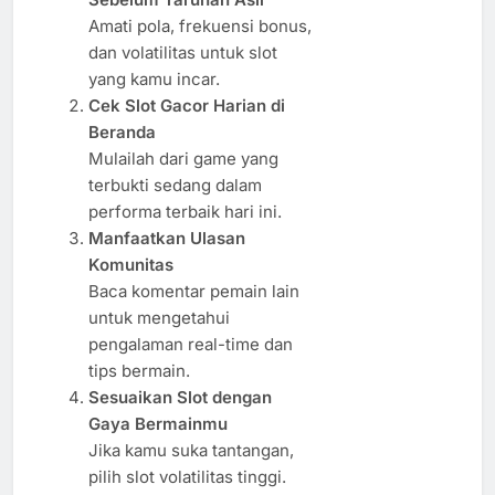
Amati pola, frekuensi bonus,
dan volatilitas untuk slot
yang kamu incar.
Cek Slot Gacor Harian di
Beranda
Mulailah dari game yang
terbukti sedang dalam
performa terbaik hari ini.
Manfaatkan Ulasan
Komunitas
Baca komentar pemain lain
untuk mengetahui
pengalaman real-time dan
tips bermain.
Sesuaikan Slot dengan
Gaya Bermainmu
Jika kamu suka tantangan,
pilih slot volatilitas tinggi.