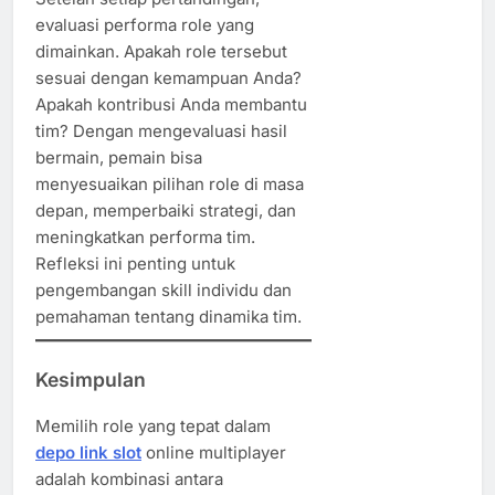
evaluasi performa role yang
dimainkan. Apakah role tersebut
sesuai dengan kemampuan Anda?
Apakah kontribusi Anda membantu
tim? Dengan mengevaluasi hasil
bermain, pemain bisa
menyesuaikan pilihan role di masa
depan, memperbaiki strategi, dan
meningkatkan performa tim.
Refleksi ini penting untuk
pengembangan skill individu dan
pemahaman tentang dinamika tim.
Kesimpulan
Memilih role yang tepat dalam
depo link slot
online multiplayer
adalah kombinasi antara