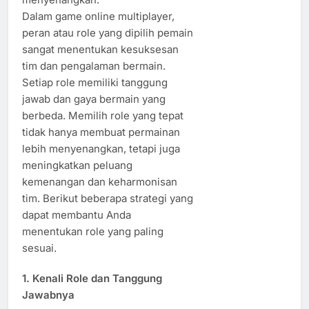
Dalam game online multiplayer,
peran atau role yang dipilih pemain
sangat menentukan kesuksesan
tim dan pengalaman bermain.
Setiap role memiliki tanggung
jawab dan gaya bermain yang
berbeda. Memilih role yang tepat
tidak hanya membuat permainan
lebih menyenangkan, tetapi juga
meningkatkan peluang
kemenangan dan keharmonisan
tim. Berikut beberapa strategi yang
dapat membantu Anda
menentukan role yang paling
sesuai.
1. Kenali Role dan Tanggung
Jawabnya