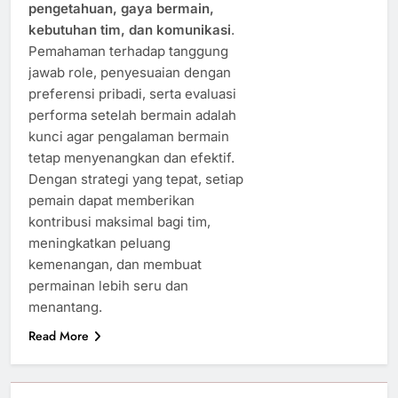
pengetahuan, gaya bermain,
kebutuhan tim, dan komunikasi
.
Pemahaman terhadap tanggung
jawab role, penyesuaian dengan
preferensi pribadi, serta evaluasi
performa setelah bermain adalah
kunci agar pengalaman bermain
tetap menyenangkan dan efektif.
Dengan strategi yang tepat, setiap
pemain dapat memberikan
kontribusi maksimal bagi tim,
meningkatkan peluang
kemenangan, dan membuat
permainan lebih seru dan
menantang.
Read More