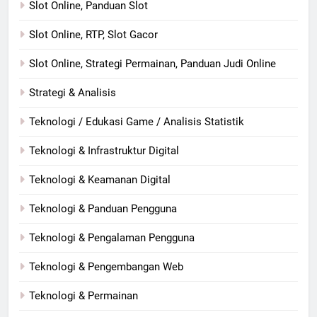
Slot Online, Panduan Slot
Slot Online, RTP, Slot Gacor
Slot Online, Strategi Permainan, Panduan Judi Online
Strategi & Analisis
Teknologi / Edukasi Game / Analisis Statistik
Teknologi & Infrastruktur Digital
Teknologi & Keamanan Digital
Teknologi & Panduan Pengguna
Teknologi & Pengalaman Pengguna
Teknologi & Pengembangan Web
Teknologi & Permainan