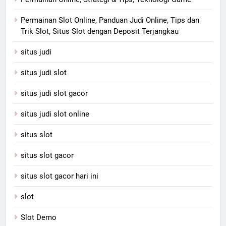
Permainan Slot Online, Panduan Judi Online, Tips dan
Trik Slot, Situs Slot dengan Deposit Terjangkau
situs judi
situs judi slot
situs judi slot gacor
situs judi slot online
situs slot
situs slot gacor
situs slot gacor hari ini
slot
Slot Demo