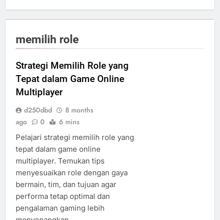
memilih role
Strategi Memilih Role yang
Tepat dalam Game Online
Multiplayer
d250dbd
8 months
ago
0
6 mins
Pelajari strategi memilih role yang
tepat dalam game online
multiplayer. Temukan tips
menyesuaikan role dengan gaya
bermain, tim, dan tujuan agar
performa tetap optimal dan
pengalaman gaming lebih
menyenangkan.