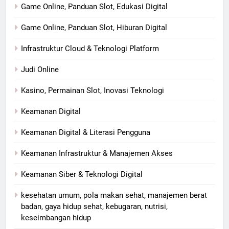
Game Online, Panduan Slot, Edukasi Digital
Game Online, Panduan Slot, Hiburan Digital
Infrastruktur Cloud & Teknologi Platform
Judi Online
Kasino, Permainan Slot, Inovasi Teknologi
Keamanan Digital
Keamanan Digital & Literasi Pengguna
Keamanan Infrastruktur & Manajemen Akses
Keamanan Siber & Teknologi Digital
kesehatan umum, pola makan sehat, manajemen berat
badan, gaya hidup sehat, kebugaran, nutrisi,
keseimbangan hidup