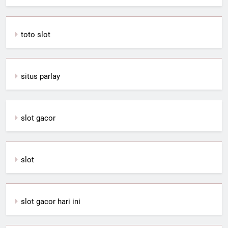
toto slot
situs parlay
slot gacor
slot
slot gacor hari ini