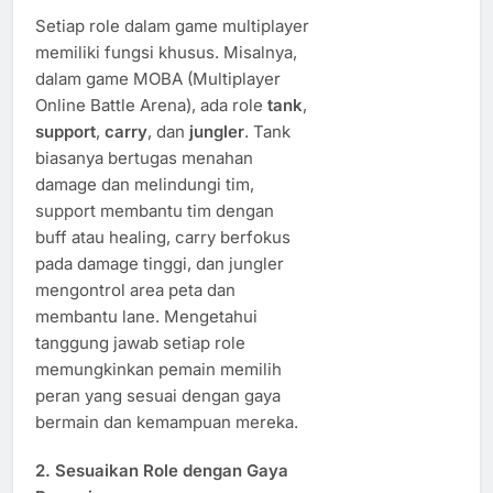
Setiap role dalam game multiplayer
memiliki fungsi khusus. Misalnya,
dalam game MOBA (Multiplayer
Online Battle Arena), ada role
tank
,
support
,
carry
, dan
jungler
. Tank
biasanya bertugas menahan
damage dan melindungi tim,
support membantu tim dengan
buff atau healing, carry berfokus
pada damage tinggi, dan jungler
mengontrol area peta dan
membantu lane. Mengetahui
tanggung jawab setiap role
memungkinkan pemain memilih
peran yang sesuai dengan gaya
bermain dan kemampuan mereka.
2. Sesuaikan Role dengan Gaya