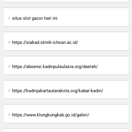
situs slot gacor hari ini
https://siakad.stmik-ichsan.ac.id/
https://absensi.kadinpulaulasia.org/daerah/
https://kadinjakartautarakota.org/kabar-kadin/
https://www.klungkungkab.go.id/galeri/