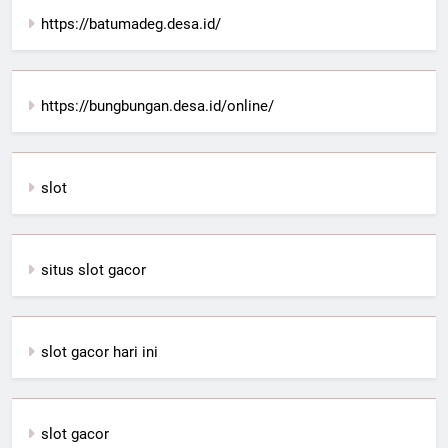
https://batumadeg.desa.id/
https://bungbungan.desa.id/online/
slot
situs slot gacor
slot gacor hari ini
slot gacor