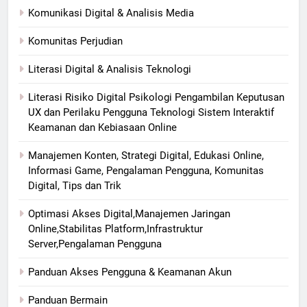
Komunikasi Digital & Analisis Media
Komunitas Perjudian
Literasi Digital & Analisis Teknologi
Literasi Risiko Digital Psikologi Pengambilan Keputusan
UX dan Perilaku Pengguna Teknologi Sistem Interaktif
Keamanan dan Kebiasaan Online
Manajemen Konten, Strategi Digital, Edukasi Online,
Informasi Game, Pengalaman Pengguna, Komunitas
Digital, Tips dan Trik
Optimasi Akses Digital,Manajemen Jaringan
Online,Stabilitas Platform,Infrastruktur
Server,Pengalaman Pengguna
Panduan Akses Pengguna & Keamanan Akun
Panduan Bermain