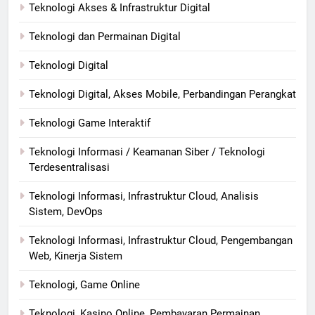
Teknologi Akses & Infrastruktur Digital
Teknologi dan Permainan Digital
Teknologi Digital
Teknologi Digital, Akses Mobile, Perbandingan Perangkat
Teknologi Game Interaktif
Teknologi Informasi / Keamanan Siber / Teknologi
Terdesentralisasi
Teknologi Informasi, Infrastruktur Cloud, Analisis
Sistem, DevOps
Teknologi Informasi, Infrastruktur Cloud, Pengembangan
Web, Kinerja Sistem
Teknologi, Game Online
Teknologi, Kasino Online, Pembayaran Permainan