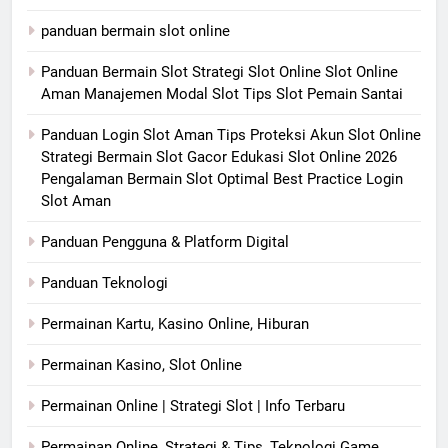
panduan bermain slot online
Panduan Bermain Slot Strategi Slot Online Slot Online
Aman Manajemen Modal Slot Tips Slot Pemain Santai
Panduan Login Slot Aman Tips Proteksi Akun Slot Online
Strategi Bermain Slot Gacor Edukasi Slot Online 2026
Pengalaman Bermain Slot Optimal Best Practice Login
Slot Aman
Panduan Pengguna & Platform Digital
Panduan Teknologi
Permainan Kartu, Kasino Online, Hiburan
Permainan Kasino, Slot Online
Permainan Online | Strategi Slot | Info Terbaru
Permainan Online, Strategi & Tips, Teknologi Game