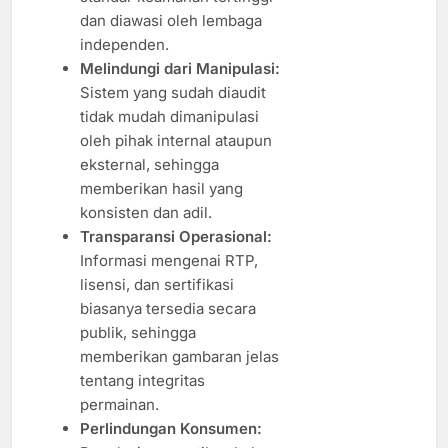
dan diawasi oleh lembaga
independen.
Melindungi dari Manipulasi:
Sistem yang sudah diaudit
tidak mudah dimanipulasi
oleh pihak internal ataupun
eksternal, sehingga
memberikan hasil yang
konsisten dan adil.
Transparansi Operasional:
Informasi mengenai RTP,
lisensi, dan sertifikasi
biasanya tersedia secara
publik, sehingga
memberikan gambaran jelas
tentang integritas
permainan.
Perlindungan Konsumen: