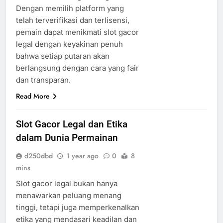
Dengan memilih platform yang
telah terverifikasi dan terlisensi,
pemain dapat menikmati slot gacor
legal dengan keyakinan penuh
bahwa setiap putaran akan
berlangsung dengan cara yang fair
dan transparan.
Read More
Slot Gacor Legal dan Etika
dalam Dunia Permainan
d250dbd
1 year ago
0
8
mins
Slot gacor legal bukan hanya
menawarkan peluang menang
tinggi, tetapi juga memperkenalkan
etika yang mendasari keadilan dan