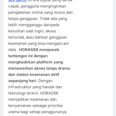
cepat, pengguna menginginkan
pengalaman online yang mulus dan
tanpa gangguan. Tidak ada yang
lebih mengganggu daripada
kesulitan saat login, akses
tertunda, atau bahkan gangguan
keamanan yang bisa mengancam
data .
HORAS88 menjawab
tantangan ini dengan
menghadirkan platform yang
menawarkan akses tanpa drama
dan sistem keamanan aktif
sepanjang hari.
Dengan
infrastruktur yang handal dan
teknologi terkini, HORAS88
menjadikan keamanan dan
kenyamanan sebagai prioritas
utama bagi setiap penggunanya.