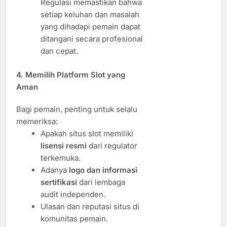
Regulasi memastikan bahwa
setiap keluhan dan masalah
yang dihadapi pemain dapat
ditangani secara profesional
dan cepat.
4.
Memilih Platform Slot yang
Aman
Bagi pemain, penting untuk selalu
memeriksa:
Apakah situs slot memiliki
lisensi resmi
dari regulator
terkemuka.
Adanya
logo dan informasi
sertifikasi
dari lembaga
audit independen.
Ulasan dan reputasi situs di
komunitas pemain.