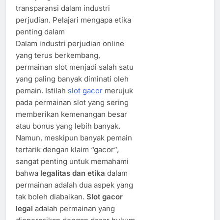
transparansi dalam industri
perjudian. Pelajari mengapa etika
penting dalam
Dalam industri perjudian online
yang terus berkembang,
permainan slot menjadi salah satu
yang paling banyak diminati oleh
pemain. Istilah
slot gacor
merujuk
pada permainan slot yang sering
memberikan kemenangan besar
atau bonus yang lebih banyak.
Namun, meskipun banyak pemain
tertarik dengan klaim “gacor”,
sangat penting untuk memahami
bahwa
legalitas dan etika
dalam
permainan adalah dua aspek yang
tak boleh diabaikan.
Slot gacor
legal
adalah permainan yang