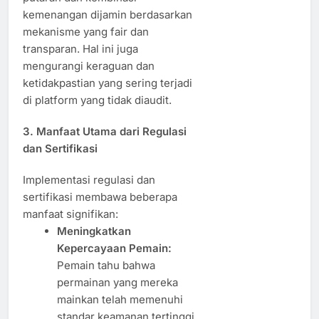
kemenangan dijamin berdasarkan
mekanisme yang fair dan
transparan. Hal ini juga
mengurangi keraguan dan
ketidakpastian yang sering terjadi
di platform yang tidak diaudit.
3.
Manfaat Utama dari Regulasi
dan Sertifikasi
Implementasi regulasi dan
sertifikasi membawa beberapa
manfaat signifikan:
Meningkatkan
Kepercayaan Pemain:
Pemain tahu bahwa
permainan yang mereka
mainkan telah memenuhi
standar keamanan tertinggi