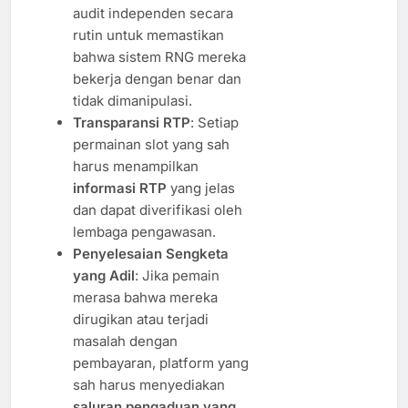
audit independen secara
rutin untuk memastikan
bahwa sistem RNG mereka
bekerja dengan benar dan
tidak dimanipulasi.
Transparansi RTP
: Setiap
permainan slot yang sah
harus menampilkan
informasi RTP
yang jelas
dan dapat diverifikasi oleh
lembaga pengawasan.
Penyelesaian Sengketa
yang Adil
: Jika pemain
merasa bahwa mereka
dirugikan atau terjadi
masalah dengan
pembayaran, platform yang
sah harus menyediakan
saluran pengaduan yang