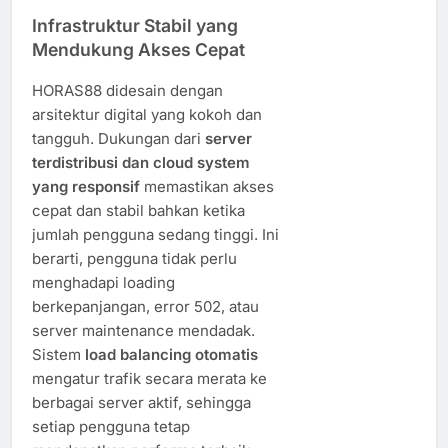
Infrastruktur Stabil yang
Mendukung Akses Cepat
HORAS88 didesain dengan
arsitektur digital yang kokoh dan
tangguh. Dukungan dari
server
terdistribusi dan cloud system
yang responsif
memastikan akses
cepat dan stabil bahkan ketika
jumlah pengguna sedang tinggi. Ini
berarti, pengguna tidak perlu
menghadapi loading
berkepanjangan, error 502, atau
server maintenance mendadak.
Sistem
load balancing otomatis
mengatur trafik secara merata ke
berbagai server aktif, sehingga
setiap pengguna tetap