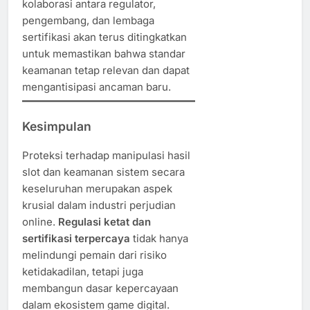
kolaborasi antara regulator,
pengembang, dan lembaga
sertifikasi akan terus ditingkatkan
untuk memastikan bahwa standar
keamanan tetap relevan dan dapat
mengantisipasi ancaman baru.
Kesimpulan
Proteksi terhadap manipulasi hasil
slot dan keamanan sistem secara
keseluruhan merupakan aspek
krusial dalam industri perjudian
online.
Regulasi ketat dan
sertifikasi terpercaya
tidak hanya
melindungi pemain dari risiko
ketidakadilan, tetapi juga
membangun dasar kepercayaan
dalam ekosistem game digital.