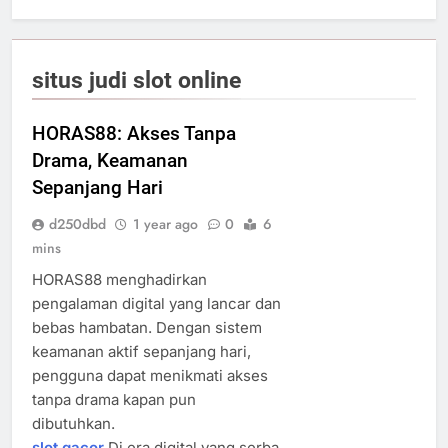
situs judi slot online
HORAS88: Akses Tanpa
Drama, Keamanan
Sepanjang Hari
d250dbd
1 year ago
0
6
mins
HORAS88 menghadirkan
pengalaman digital yang lancar dan
bebas hambatan. Dengan sistem
keamanan aktif sepanjang hari,
pengguna dapat menikmati akses
tanpa drama kapan pun
dibutuhkan.
slot gacor
Di era digital yang serba