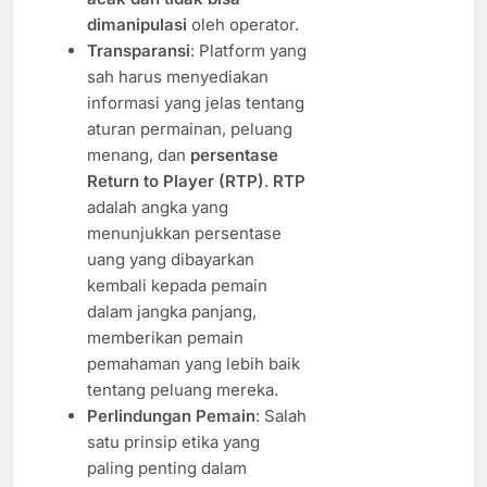
dimanipulasi
oleh operator.
Transparansi
: Platform yang
sah harus menyediakan
informasi yang jelas tentang
aturan permainan, peluang
menang, dan
persentase
Return to Player (RTP)
.
RTP
adalah angka yang
menunjukkan persentase
uang yang dibayarkan
kembali kepada pemain
dalam jangka panjang,
memberikan pemain
pemahaman yang lebih baik
tentang peluang mereka.
Perlindungan Pemain
: Salah
satu prinsip etika yang
paling penting dalam