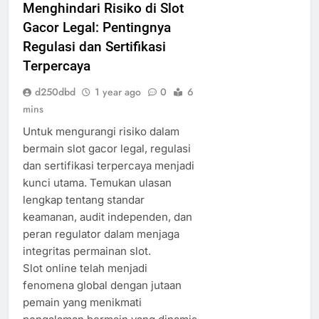
Menghindari Risiko di Slot
Gacor Legal: Pentingnya
Regulasi dan Sertifikasi
Terpercaya
d250dbd
1 year ago
0
6
mins
Untuk mengurangi risiko dalam
bermain slot gacor legal, regulasi
dan sertifikasi terpercaya menjadi
kunci utama. Temukan ulasan
lengkap tentang standar
keamanan, audit independen, dan
peran regulator dalam menjaga
integritas permainan slot.
Slot online telah menjadi
fenomena global dengan jutaan
pemain yang menikmati