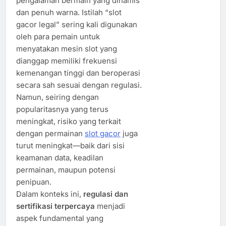
pengalaman bermain yang dinamis
dan penuh warna. Istilah “slot
gacor legal” sering kali digunakan
oleh para pemain untuk
menyatakan mesin slot yang
dianggap memiliki frekuensi
kemenangan tinggi dan beroperasi
secara sah sesuai dengan regulasi.
Namun, seiring dengan
popularitasnya yang terus
meningkat, risiko yang terkait
dengan permainan
slot gacor
juga
turut meningkat—baik dari sisi
keamanan data, keadilan
permainan, maupun potensi
penipuan.
Dalam konteks ini,
regulasi dan
sertifikasi terpercaya
menjadi
aspek fundamental yang