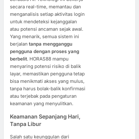
secara real-time, memantau dan
menganalisis setiap aktivitas login
untuk mendeteksi kejanggalan
atau potensi ancaman sejak awal.
Yang menarik, semua sistem ini
berjalan
tanpa mengganggu
pengguna dengan proses yang
berbelit
. HORAS88 mampu
menyaring potensi risiko di balik
layar, memastikan pengguna tetap
bisa menikmati akses yang mulus,
tanpa harus bolak-balik konfirmasi
atau terjebak pada pengaturan
keamanan yang menyulitkan.
Keamanan Sepanjang Hari,
Tanpa Libur
Salah satu keunggulan dari