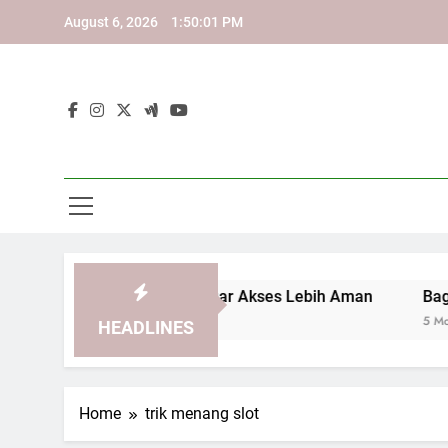
Skip
August 6, 2026
1:50:02 PM
to
content
Cro
Gabung De
 Lama dan Baru agar Akses Lebih Aman
Bagaimana Media
5 Months Ago
HEADLINES
Home
trik menang slot