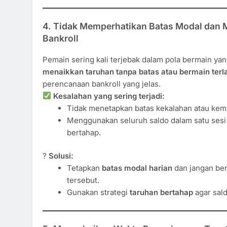
4. Tidak Memperhatikan Batas Modal dan
Bankroll
Pemain sering kali terjebak dalam pola bermain yang
menaikkan taruhan tanpa batas atau bermain terl
perencanaan bankroll yang jelas.
Kesalahan yang sering terjadi:
Tidak menetapkan batas kekalahan atau ke
Menggunakan seluruh saldo dalam satu sesi 
bertahap.
?
Solusi:
Tetapkan
batas modal harian
dan jangan ber
tersebut.
Gunakan strategi
taruhan bertahap
agar sald