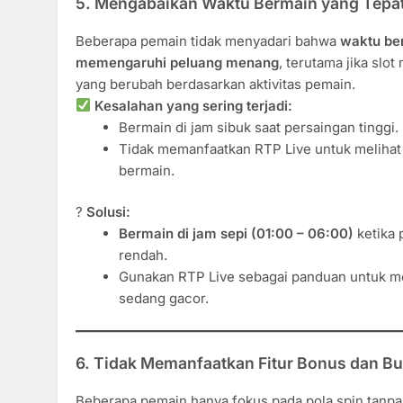
5. Mengabaikan Waktu Bermain yang Tepa
Beberapa pemain tidak menyadari bahwa
waktu be
memengaruhi peluang menang
, terutama jika slot
yang berubah berdasarkan aktivitas pemain.
Kesalahan yang sering terjadi:
Bermain di jam sibuk saat persaingan tinggi.
Tidak memanfaatkan RTP Live untuk melihat 
bermain.
?
Solusi:
Bermain di jam sepi (01:00 – 06:00)
ketika 
rendah.
Gunakan RTP Live sebagai panduan untuk mel
sedang gacor.
6. Tidak Memanfaatkan Fitur Bonus dan Bu
Beberapa pemain hanya fokus pada pola spin tanpa