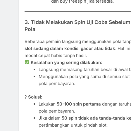
dan buy freespin jika tersedia.
3. Tidak Melakukan Spin Uji Coba Sebel
Pola
Beberapa pemain langsung menggunakan pola tan
slot sedang dalam kondisi gacor atau tidak
. Hal i
modal cepat habis tanpa hasil.
Kesalahan yang sering dilakukan:
Langsung memasang taruhan besar di awal ta
Menggunakan pola yang sama di semua slot
pola pembayaran.
?
Solusi:
Lakukan
50-100 spin pertama
dengan taruha
pola pembayaran.
Jika dalam
50 spin tidak ada tanda-tanda 
pertimbangkan untuk pindah slot.