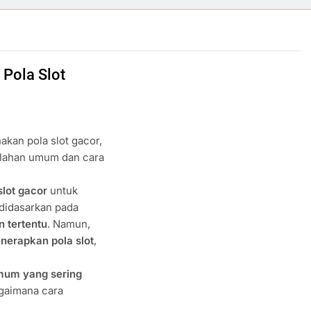
Pola Slot
kan pola slot gacor,
salahan umum dan cara
slot gacor
untuk
 didasarkan pada
n tertentu
. Namun,
nerapkan pola slot
,
mum yang sering
gaimana cara