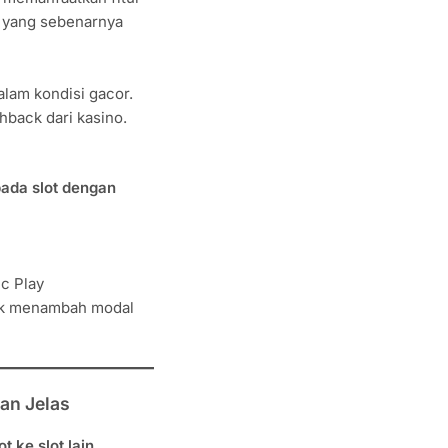
, yang sebenarnya
alam kondisi gacor.
back dari kasino.
pada slot dengan
c Play
k menambah modal
san Jelas
t ke slot lain
,