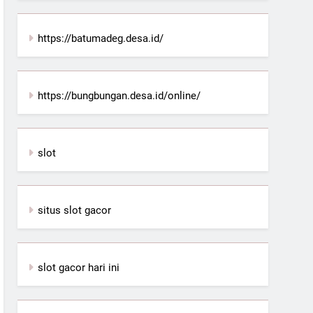
https://batumadeg.desa.id/
https://bungbungan.desa.id/online/
slot
situs slot gacor
slot gacor hari ini