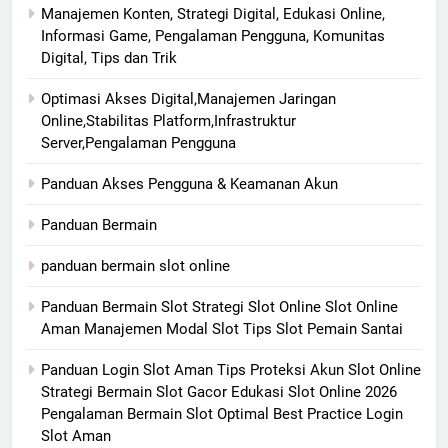
Manajemen Konten, Strategi Digital, Edukasi Online,
Informasi Game, Pengalaman Pengguna, Komunitas
Digital, Tips dan Trik
Optimasi Akses Digital,Manajemen Jaringan
Online,Stabilitas Platform,Infrastruktur
Server,Pengalaman Pengguna
Panduan Akses Pengguna & Keamanan Akun
Panduan Bermain
panduan bermain slot online
Panduan Bermain Slot Strategi Slot Online Slot Online
Aman Manajemen Modal Slot Tips Slot Pemain Santai
Panduan Login Slot Aman Tips Proteksi Akun Slot Online
Strategi Bermain Slot Gacor Edukasi Slot Online 2026
Pengalaman Bermain Slot Optimal Best Practice Login
Slot Aman