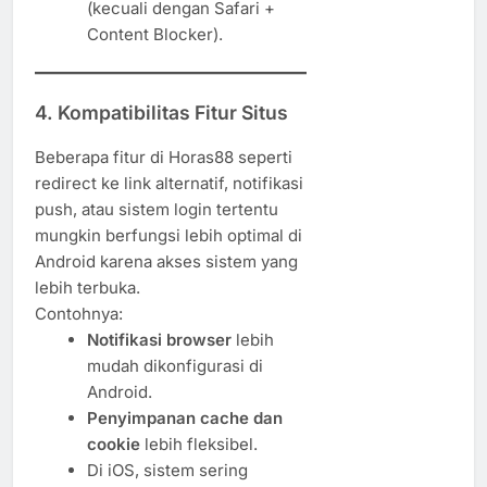
(kecuali dengan Safari +
Content Blocker).
4. Kompatibilitas Fitur Situs
Beberapa fitur di Horas88 seperti
redirect ke link alternatif, notifikasi
push, atau sistem login tertentu
mungkin berfungsi lebih optimal di
Android karena akses sistem yang
lebih terbuka.
Contohnya:
Notifikasi browser
lebih
mudah dikonfigurasi di
Android.
Penyimpanan cache dan
cookie
lebih fleksibel.
Di iOS, sistem sering