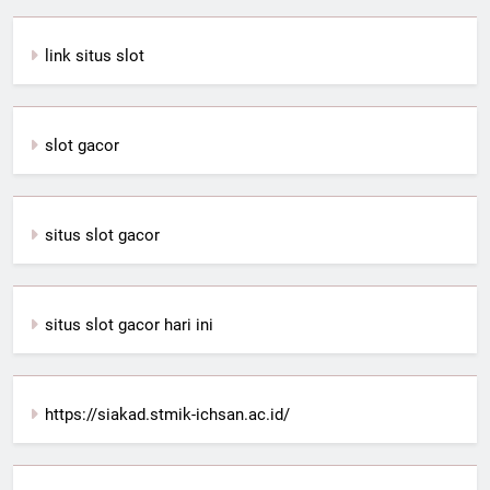
link situs slot
slot gacor
situs slot gacor
situs slot gacor hari ini
https://siakad.stmik-ichsan.ac.id/