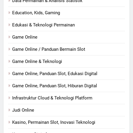
Data Permainan & Analisis Statistik
Education, Kids, Gaming
Edukasi & Teknologi Permainan
Game Online
Game Online / Panduan Bermain Slot
Game Online & Teknologi
Game Online, Panduan Slot, Edukasi Digital
Game Online, Panduan Slot, Hiburan Digital
Infrastruktur Cloud & Teknologi Platform
Judi Online
Kasino, Permainan Slot, Inovasi Teknologi