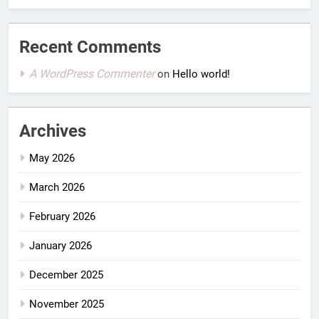
Recent Comments
A WordPress Commenter
on
Hello world!
Archives
May 2026
March 2026
February 2026
January 2026
December 2025
November 2025