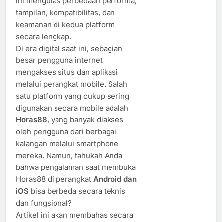
ini mengulas perbedaan performa,
tampilan, kompatibilitas, dan
keamanan di kedua platform
secara lengkap.
Di era digital saat ini, sebagian
besar pengguna internet
mengakses situs dan aplikasi
melalui perangkat mobile. Salah
satu platform yang cukup sering
digunakan secara mobile adalah
Horas88
, yang banyak diakses
oleh pengguna dari berbagai
kalangan melalui smartphone
mereka. Namun, tahukah Anda
bahwa pengalaman saat membuka
Horas88 di perangkat
Android dan
iOS
bisa berbeda secara teknis
dan fungsional?
Artikel ini akan membahas secara