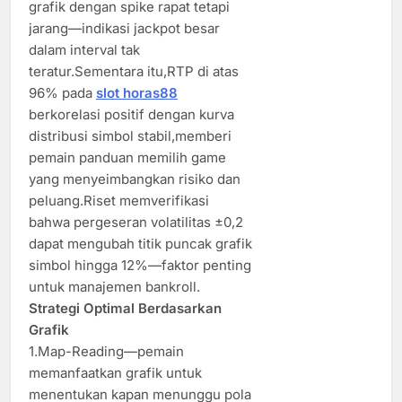
grafik dengan spike rapat tetapi
jarang—indikasi jackpot besar
dalam interval tak
teratur.Sementara itu,RTP di atas
96% pada
slot horas88
berkorelasi positif dengan kurva
distribusi simbol stabil,memberi
pemain panduan memilih game
yang menyeimbangkan risiko dan
peluang.Riset memverifikasi
bahwa pergeseran volatilitas ±0,2
dapat mengubah titik puncak grafik
simbol hingga 12%—faktor penting
untuk manajemen bankroll.
Strategi Optimal Berdasarkan
Grafik
1.Map-Reading—pemain
memanfaatkan grafik untuk
menentukan kapan menunggu pola