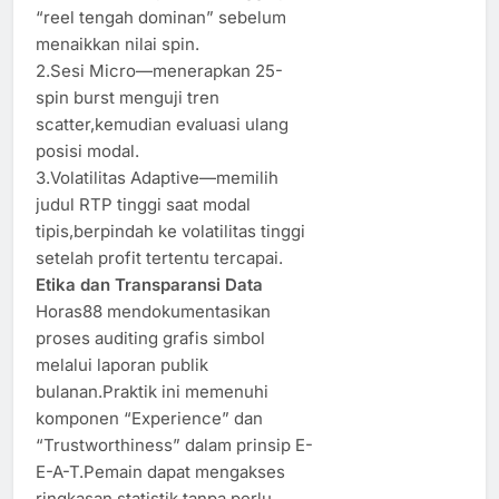
“reel tengah dominan” sebelum
menaikkan nilai spin.
2.Sesi Micro—menerapkan 25-
spin burst menguji tren
scatter,kemudian evaluasi ulang
posisi modal.
3.Volatilitas Adaptive—memilih
judul RTP tinggi saat modal
tipis,berpindah ke volatilitas tinggi
setelah profit tertentu tercapai.
Etika dan Transparansi Data
Horas88 mendokumentasikan
proses auditing grafis simbol
melalui laporan publik
bulanan.Praktik ini memenuhi
komponen “Experience” dan
“Trustworthiness” dalam prinsip E-
E-A-T.Pemain dapat mengakses
ringkasan statistik tanpa perlu