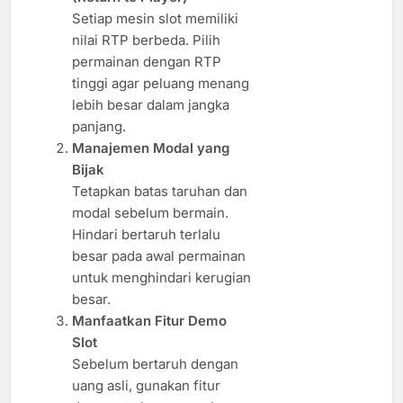
Setiap mesin slot memiliki
nilai RTP berbeda. Pilih
permainan dengan RTP
tinggi agar peluang menang
lebih besar dalam jangka
panjang.
Manajemen Modal yang
Bijak
Tetapkan batas taruhan dan
modal sebelum bermain.
Hindari bertaruh terlalu
besar pada awal permainan
untuk menghindari kerugian
besar.
Manfaatkan Fitur Demo
Slot
Sebelum bertaruh dengan
uang asli, gunakan fitur