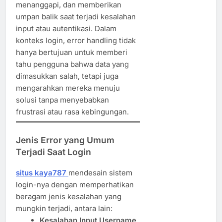
menanggapi, dan memberikan
umpan balik saat terjadi kesalahan
input atau autentikasi. Dalam
konteks login, error handling tidak
hanya bertujuan untuk memberi
tahu pengguna bahwa data yang
dimasukkan salah, tetapi juga
mengarahkan mereka menuju
solusi tanpa menyebabkan
frustrasi atau rasa kebingungan.
Jenis Error yang Umum
Terjadi Saat Login
situs kaya787
mendesain sistem
login-nya dengan memperhatikan
beragam jenis kesalahan yang
mungkin terjadi, antara lain:
Kesalahan Input Username