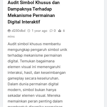
Audit Simbol Khusus dan
Dampaknya Terhadap
Mekanisme Permainan
Digital Interaktif
d250dbd
1 year ago
0
6
mins
Audit simbol khusus membantu
mengungkap pengaruh simbol unik
terhadap mekanisme permainan
digital. Temukan bagaimana
elemen visual ini memengaruhi
interaksi, hasil, dan keseimbangan
gameplay secara keseluruhan.
Dalam dunia permainan digital
modern, simbol bukan hanya
sekadar elemen visual. Mereka
memainkan peran penting dalam
membentuk dinamika permainan,