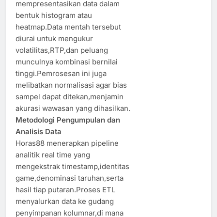
mempresentasikan data dalam
bentuk histogram atau
heatmap.Data mentah tersebut
diurai untuk mengukur
volatilitas,RTP,dan peluang
munculnya kombinasi bernilai
tinggi.Pemrosesan ini juga
melibatkan normalisasi agar bias
sampel dapat ditekan,menjamin
akurasi wawasan yang dihasilkan.
Metodologi Pengumpulan dan
Analisis Data
Horas88 menerapkan pipeline
analitik real time yang
mengekstrak timestamp,identitas
game,denominasi taruhan,serta
hasil tiap putaran.Proses ETL
menyalurkan data ke gudang
penyimpanan kolumnar,di mana