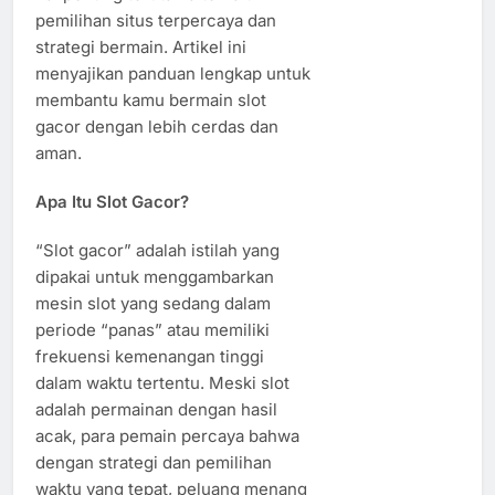
pemilihan situs terpercaya dan
strategi bermain. Artikel ini
menyajikan panduan lengkap untuk
membantu kamu bermain slot
gacor dengan lebih cerdas dan
aman.
Apa Itu Slot Gacor?
“Slot gacor” adalah istilah yang
dipakai untuk menggambarkan
mesin slot yang sedang dalam
periode “panas” atau memiliki
frekuensi kemenangan tinggi
dalam waktu tertentu. Meski slot
adalah permainan dengan hasil
acak, para pemain percaya bahwa
dengan strategi dan pemilihan
waktu yang tepat, peluang menang