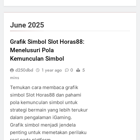
June 2025
Grafik Simbol Slot Horas88:
Menelusuri Pola
Kemunculan Simbol
d250dbd
1 year ago
0
5
mins
Temukan cara membaca grafik
simbol Slot Horas88 dan pahami
pola kemunculan simbol untuk
strategi bermain yang lebih terukur
dalam pengalaman iGaming.
Grafik simbol menjadi jendela
penting untuk memetakan perilaku
reel pada platform