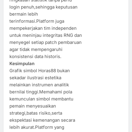
login penuh,sehingga keputusan
bermain lebih
terinformasi.Platform juga
mempekerjakan tim independen
untuk meninjau integritas RNG dan
menyegel setiap patch pembaruan
agar tidak mempengaruhi
konsistensi data historis.
Kesimpulan
Grafik simbol Horas88 bukan
sekadar ilustrasi estetika
melainkan instrumen analitik
bernilai tinggi.Memahami pola
kemunculan simbol membantu
pemain menyesuaikan
strategi,batas risiko,serta
ekspektasi kemenangan secara
lebih akurat.Platform yang