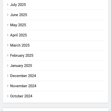
July 2025
June 2025
May 2025
April 2025
March 2025
February 2025
January 2025
December 2024
November 2024
October 2024