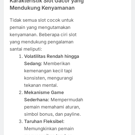
Karakteristik Slot Gacor yang
Mendukung Kenyamanan
Tidak semua slot cocok untuk
pemain yang mengutamakan
kenyamanan. Beberapa ciri slot
yang mendukung pengalaman
santai meliputi:
Volatilitas Rendah hingga
Sedang:
Memberikan
kemenangan kecil tapi
konsisten, mengurangi
tekanan mental.
Mekanisme Game
Sederhana:
Mempermudah
pemain memahami aturan,
simbol bonus, dan payline.
Taruhan Fleksibel:
Memungkinkan pemain