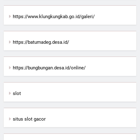
https://www.klungkungkab.go.id/galeri/
https://batumadeg.desa.id/
https://bungbungan.desa.id/online/
slot
situs slot gacor