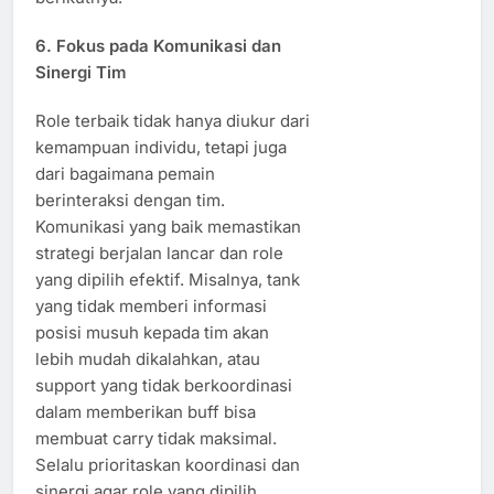
6. Fokus pada Komunikasi dan
Sinergi Tim
Role terbaik tidak hanya diukur dari
kemampuan individu, tetapi juga
dari bagaimana pemain
berinteraksi dengan tim.
Komunikasi yang baik memastikan
strategi berjalan lancar dan role
yang dipilih efektif. Misalnya, tank
yang tidak memberi informasi
posisi musuh kepada tim akan
lebih mudah dikalahkan, atau
support yang tidak berkoordinasi
dalam memberikan buff bisa
membuat carry tidak maksimal.
Selalu prioritaskan koordinasi dan
sinergi agar role yang dipilih