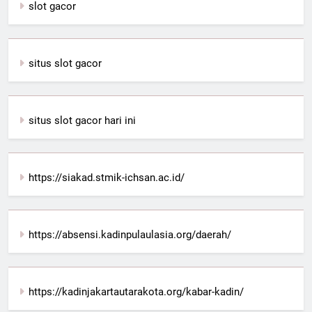
slot gacor
situs slot gacor
situs slot gacor hari ini
https://siakad.stmik-ichsan.ac.id/
https://absensi.kadinpulaulasia.org/daerah/
https://kadinjakartautarakota.org/kabar-kadin/