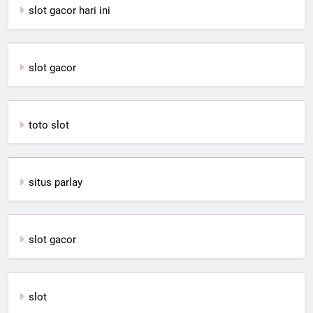
slot gacor hari ini
slot gacor
toto slot
situs parlay
slot gacor
slot