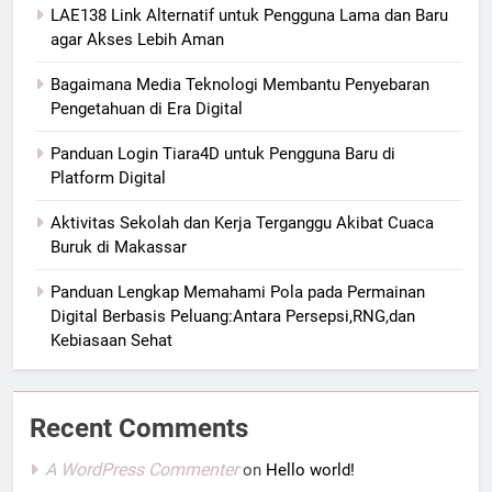
LAE138 Link Alternatif untuk Pengguna Lama dan Baru
agar Akses Lebih Aman
Bagaimana Media Teknologi Membantu Penyebaran
Pengetahuan di Era Digital
Panduan Login Tiara4D untuk Pengguna Baru di
Platform Digital
Aktivitas Sekolah dan Kerja Terganggu Akibat Cuaca
Buruk di Makassar
Panduan Lengkap Memahami Pola pada Permainan
Digital Berbasis Peluang:Antara Persepsi,RNG,dan
Kebiasaan Sehat
Recent Comments
A WordPress Commenter
on
Hello world!