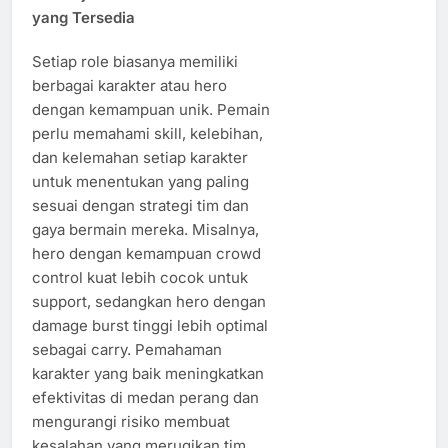
yang Tersedia
Setiap role biasanya memiliki
berbagai karakter atau hero
dengan kemampuan unik. Pemain
perlu memahami skill, kelebihan,
dan kelemahan setiap karakter
untuk menentukan yang paling
sesuai dengan strategi tim dan
gaya bermain mereka. Misalnya,
hero dengan kemampuan crowd
control kuat lebih cocok untuk
support, sedangkan hero dengan
damage burst tinggi lebih optimal
sebagai carry. Pemahaman
karakter yang baik meningkatkan
efektivitas di medan perang dan
mengurangi risiko membuat
kesalahan yang merugikan tim.