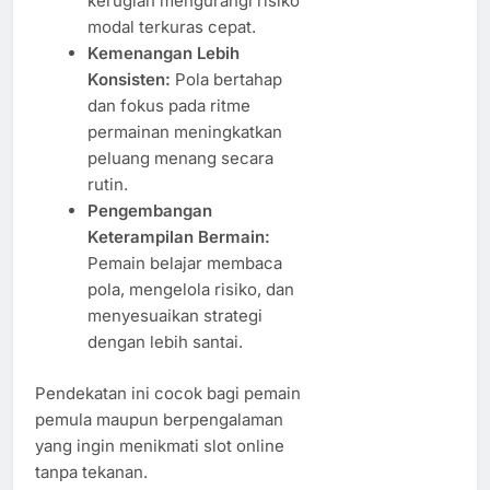
kerugian mengurangi risiko
modal terkuras cepat.
Kemenangan Lebih
Konsisten:
Pola bertahap
dan fokus pada ritme
permainan meningkatkan
peluang menang secara
rutin.
Pengembangan
Keterampilan Bermain:
Pemain belajar membaca
pola, mengelola risiko, dan
menyesuaikan strategi
dengan lebih santai.
Pendekatan ini cocok bagi pemain
pemula maupun berpengalaman
yang ingin menikmati slot online
tanpa tekanan.