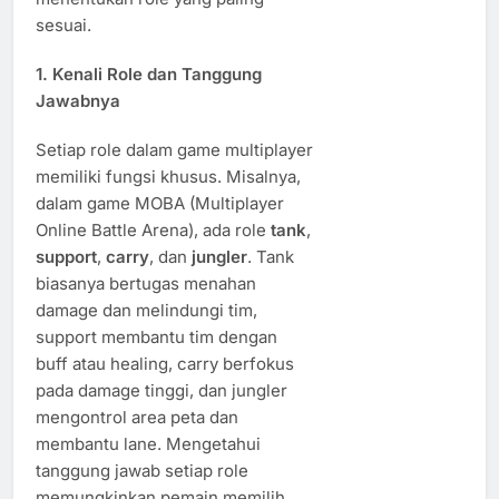
sesuai.
1. Kenali Role dan Tanggung
Jawabnya
Setiap role dalam game multiplayer
memiliki fungsi khusus. Misalnya,
dalam game MOBA (Multiplayer
Online Battle Arena), ada role
tank
,
support
,
carry
, dan
jungler
. Tank
biasanya bertugas menahan
damage dan melindungi tim,
support membantu tim dengan
buff atau healing, carry berfokus
pada damage tinggi, dan jungler
mengontrol area peta dan
membantu lane. Mengetahui
tanggung jawab setiap role
memungkinkan pemain memilih