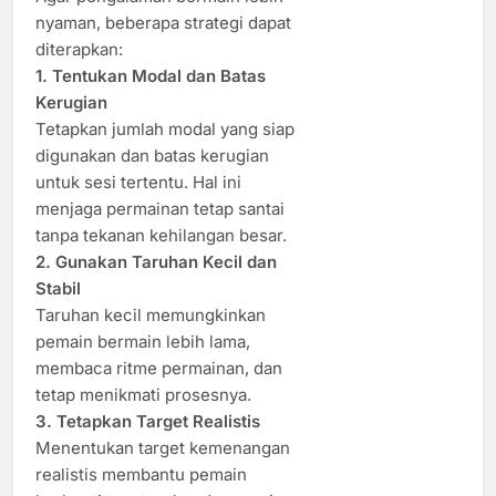
nyaman, beberapa strategi dapat
diterapkan:
1. Tentukan Modal dan Batas
Kerugian
Tetapkan jumlah modal yang siap
digunakan dan batas kerugian
untuk sesi tertentu. Hal ini
menjaga permainan tetap santai
tanpa tekanan kehilangan besar.
2. Gunakan Taruhan Kecil dan
Stabil
Taruhan kecil memungkinkan
pemain bermain lebih lama,
membaca ritme permainan, dan
tetap menikmati prosesnya.
3. Tetapkan Target Realistis
Menentukan target kemenangan
realistis membantu pemain