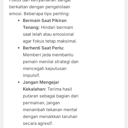
berkaitan dengan pengelolaan
emosi. Beberapa tips penting:
Bermain Saat Pikiran
Tenang:
Hindari bermain
saat lelah atau emosional
agar fokus tetap maksimal.
Berhenti Saat Perlu:
Memberi jeda membantu
pemain menilai strategi dan
mencegah keputusan
impulsif.
Jangan Mengejar
Kekalahan:
Terima hasil
putaran sebagai bagian dari
permainan, jangan
menambah tekanan mental
dengan menaikkan taruhan
secara agresif.