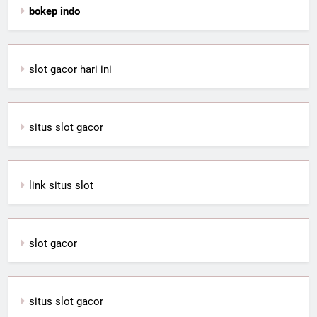
bokep indo
slot gacor hari ini
situs slot gacor
link situs slot
slot gacor
situs slot gacor