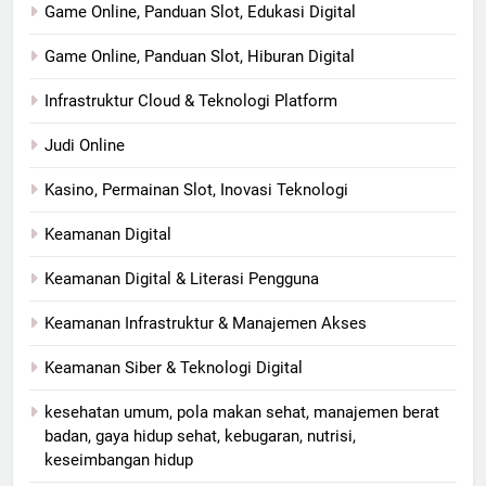
Game Online, Panduan Slot, Edukasi Digital
Game Online, Panduan Slot, Hiburan Digital
Infrastruktur Cloud & Teknologi Platform
Judi Online
Kasino, Permainan Slot, Inovasi Teknologi
Keamanan Digital
Keamanan Digital & Literasi Pengguna
Keamanan Infrastruktur & Manajemen Akses
Keamanan Siber & Teknologi Digital
kesehatan umum, pola makan sehat, manajemen berat
badan, gaya hidup sehat, kebugaran, nutrisi,
keseimbangan hidup