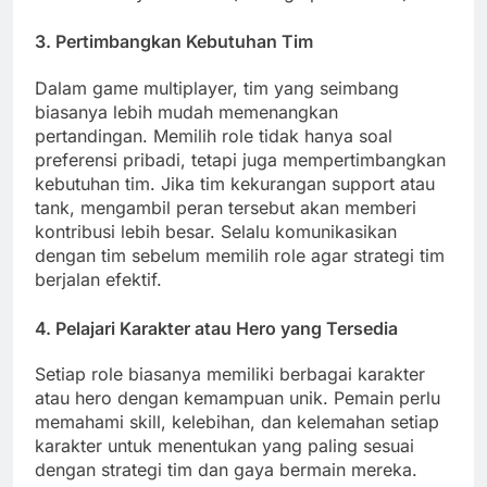
3. Pertimbangkan Kebutuhan Tim
Dalam game multiplayer, tim yang seimbang
biasanya lebih mudah memenangkan
pertandingan. Memilih role tidak hanya soal
preferensi pribadi, tetapi juga mempertimbangkan
kebutuhan tim. Jika tim kekurangan support atau
tank, mengambil peran tersebut akan memberi
kontribusi lebih besar. Selalu komunikasikan
dengan tim sebelum memilih role agar strategi tim
berjalan efektif.
4. Pelajari Karakter atau Hero yang Tersedia
Setiap role biasanya memiliki berbagai karakter
atau hero dengan kemampuan unik. Pemain perlu
memahami skill, kelebihan, dan kelemahan setiap
karakter untuk menentukan yang paling sesuai
dengan strategi tim dan gaya bermain mereka.