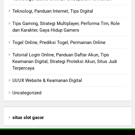
Teknologi, Panduan Internet, Tips Digital
Tips Gaming, Strategi Multiplayer, Performa Tim, Role
dan Karakter, Gaya Hidup Gamers
Togel Online, Prediksi Togel, Permainan Online
Tutorial Login Online, Panduan Daftar Akun, Tips
Keamanan Digital, Strategi Proteksi Akun, Situs Judi
Terpercaya
UI/UX Website & Keamanan Digital
Uncategorized
situs slot gacor