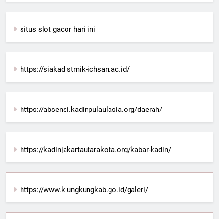
situs slot gacor hari ini
https://siakad.stmik-ichsan.ac.id/
https://absensi.kadinpulaulasia.org/daerah/
https://kadinjakartautarakota.org/kabar-kadin/
https://www.klungkungkab.go.id/galeri/