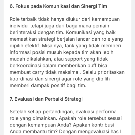
6. Fokus pada Komunikasi dan Sinergi Tim
Role terbaik tidak hanya diukur dari kemampuan
individu, tetapi juga dari bagaimana pemain
berinteraksi dengan tim. Komunikasi yang baik
memastikan strategi berjalan lancar dan role yang
dipilih efektif. Misalnya, tank yang tidak memberi
informasi posisi musuh kepada tim akan lebih
mudah dikalahkan, atau support yang tidak
berkoordinasi dalam memberikan buff bisa
membuat carry tidak maksimal. Selalu prioritaskan
koordinasi dan sinergi agar role yang dipilih
memberi dampak positif bagi tim.
7. Evaluasi dan Perbaiki Strategi
Setelah setiap pertandingan, evaluasi performa
role yang dimainkan. Apakah role tersebut sesuai
dengan kemampuan Anda? Apakah kontribusi
Anda membantu tim? Dengan mengevaluasi hasil