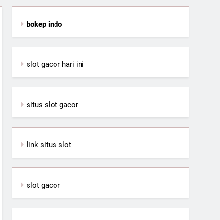
bokep indo
slot gacor hari ini
situs slot gacor
link situs slot
slot gacor