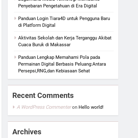
Penyebaran Pengetahuan di Era Digital
Panduan Login Tiara4D untuk Pengguna Baru
di Platform Digital
Aktivitas Sekolah dan Kerja Terganggu Akibat
Cuaca Buruk di Makassar
Panduan Lengkap Memahami Pola pada
Permainan Digital Berbasis Peluang:Antara
Persepsi,RNG,dan Kebiasaan Sehat
Recent Comments
A WordPress Commenter
on
Hello world!
Archives