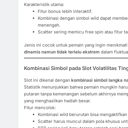
Karakteristik utama:
Fitur bonus lebih interaktif.
Kombinasi dengan simbol wild dapat memb
menengah.
Scatter sering memicu free spin atau fitur 
Jenis ini cocok untuk pemain yang ingin menikmat
dinamis namun tidak terlalu ekstrem
dalam fluktua
Kombinasi Simbol pada Slot Volatilitas Tin
Slot ini dikenal dengan
kombinasi simbol langka na
Statistik menunjukkan bahwa pemain mungkin har
putaran tanpa kemenangan sebelum akhirnya mem
yang menghasilkan hadiah besar.
Fitur mencolok:
Kombinasi wild berurutan bisa mengaktifkan 
Scatter harus muncul dalam pola khusus un