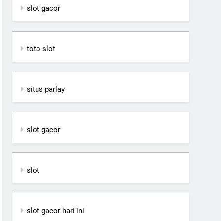
slot gacor
toto slot
situs parlay
slot gacor
slot
slot gacor hari ini