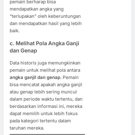
pemain berharap bisa
mendapatkan angka yang
“terlupakan” oleh keberuntungan
dan mendapatkan hasil yang lebih
baik.
c. Melihat Pola Angka Ganji
dan Genap
Data historis juga memungkinkan
pemain untuk melihat pola antara
angka ganjil dan genap
. Pemain
bisa mencatat apakah angka ganjil
atau genap lebih sering muncul
dalam periode waktu tertentu, dan
berdasarkan informasi ini, mereka
dapat memilih untuk lebih fokus
pada kategori tertentu dalam
taruhan mereka.