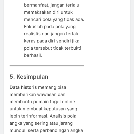
bermanfaat, jangan terlalu
memaksakan diri untuk
mencari pola yang tidak ada.
Fokuslah pada pola yang
realistis dan jangan terlalu
keras pada diri sendiri jika
pola tersebut tidak terbukti
berhasil.
5. Kesimpulan
Data historis
memang bisa
memberikan wawasan dan
membantu pemain togel online
untuk membuat keputusan yang
lebih terinformasi. Analisis pola
angka yang sering atau jarang
muncul, serta perbandingan angka