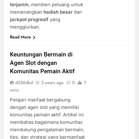
terjamin
, memberi peluang untuk
memenangkan
hadiah besar
dan
jackpot progresif
yang
menggiurkan.
Read More
Keuntungan Bermain di
Agen Slot dengan
Komunitas Pemain Aktif
d250dbd
2 years ago
0
7
mins
Pelajari manfaat bergabung
dengan agen slot yang memiliki
komunitas pemain aktif. Artikel ini
membahas bagaimana komunitas
mendukung pengalaman bermain,
tips, dan strategi yang bermanfaat.