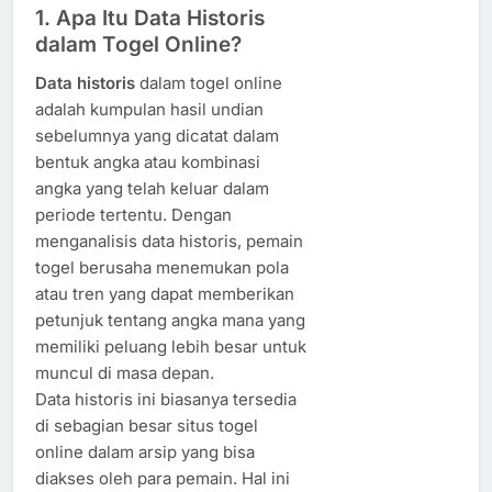
1. Apa Itu Data Historis
dalam Togel Online?
Data historis
dalam togel online
adalah kumpulan hasil undian
sebelumnya yang dicatat dalam
bentuk angka atau kombinasi
angka yang telah keluar dalam
periode tertentu. Dengan
menganalisis data historis, pemain
togel berusaha menemukan pola
atau tren yang dapat memberikan
petunjuk tentang angka mana yang
memiliki peluang lebih besar untuk
muncul di masa depan.
Data historis ini biasanya tersedia
di sebagian besar situs togel
online dalam arsip yang bisa
diakses oleh para pemain. Hal ini