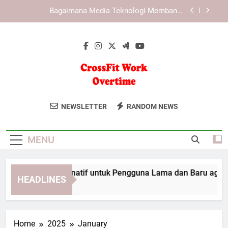
Skip
Panduan Login Tiara4D untuk Pengguna Baru di
to
Platform Digital
content
Aktivitas Sekolah dan Kerja Terganggu Akibat
Cuaca Buruk di Makassar
LAE138 Link Alternatif untuk Pengguna Lama dan
Baru agar Akses Lebih Aman
Bagaimana Media Teknologi Membantu
Penyebaran Pengetahuan di Era Digital
CrossFit Work
Gabung Dengan CrossFit Work Overtime
Panduan Login Tiara4D untuk Pengguna Baru di
NEWSLETTER
RANDOM NEWS
Platform Digital
Overtime
Untuk Pelatihan Fisik Intensif Yang
Aktivitas Sekolah dan Kerja Terganggu Akibat
Dirancang Meningkatkan Kekuatan Dan
Cuaca Buruk di Makassar
MENU
Daya Tahan Tubuh.
E138 Link Alternatif untuk Pengguna Lama dan Baru agar Ak
HEADLINES
onths Ago
Home
2025
January