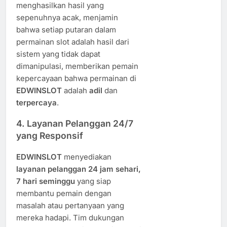
menghasilkan hasil yang
sepenuhnya acak, menjamin
bahwa setiap putaran dalam
permainan slot adalah hasil dari
sistem yang tidak dapat
dimanipulasi, memberikan pemain
kepercayaan bahwa permainan di
EDWINSLOT
adalah
adil
dan
terpercaya
.
4.
Layanan Pelanggan 24/7
yang Responsif
EDWINSLOT
menyediakan
layanan pelanggan 24 jam sehari,
7 hari seminggu
yang siap
membantu pemain dengan
masalah atau pertanyaan yang
mereka hadapi. Tim dukungan