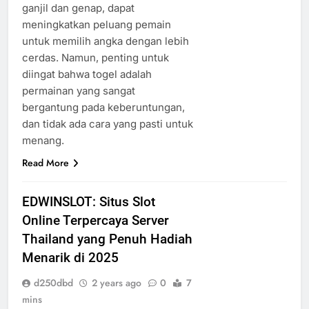
ganjil dan genap, dapat
meningkatkan peluang pemain
untuk memilih angka dengan lebih
cerdas. Namun, penting untuk
diingat bahwa togel adalah
permainan yang sangat
bergantung pada keberuntungan,
dan tidak ada cara yang pasti untuk
menang.
Read More
EDWINSLOT: Situs Slot
Online Terpercaya Server
Thailand yang Penuh Hadiah
Menarik di 2025
d250dbd
2 years ago
0
7
mins