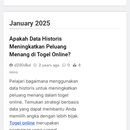
January 2025
Apakah Data Historis
Meningkatkan Peluang
Menang di Togel Online?
d250dbd
2 years ago
0
8
mins
Pelajari bagaimana menggunakan
data historis untuk meningkatkan
peluang menang dalam togel
online. Temukan strategi berbasis
data yang dapat membantu Anda
memilih angka dengan lebih bijak.
Togel online
merupakan
permainan yang sangat