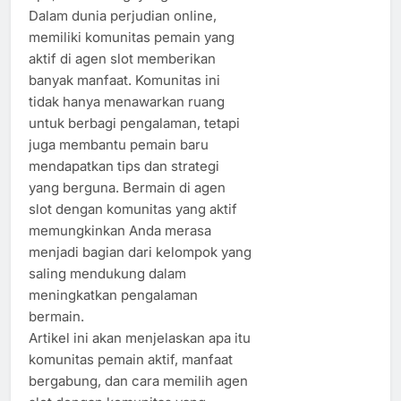
Dalam dunia perjudian online,
memiliki komunitas pemain yang
aktif di agen slot memberikan
banyak manfaat. Komunitas ini
tidak hanya menawarkan ruang
untuk berbagi pengalaman, tetapi
juga membantu pemain baru
mendapatkan tips dan strategi
yang berguna. Bermain di agen
slot dengan komunitas yang aktif
memungkinkan Anda merasa
menjadi bagian dari kelompok yang
saling mendukung dalam
meningkatkan pengalaman
bermain.
Artikel ini akan menjelaskan apa itu
komunitas pemain aktif, manfaat
bergabung, dan cara memilih agen