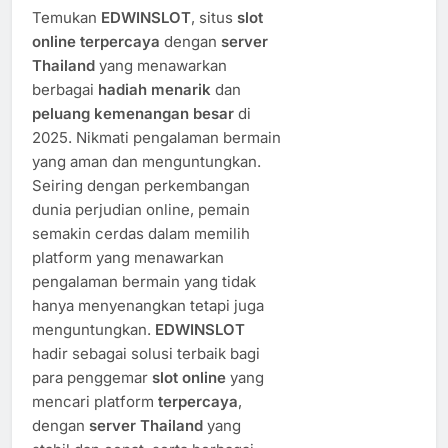
Temukan
EDWINSLOT
, situs
slot
online terpercaya
dengan
server
Thailand
yang menawarkan
berbagai
hadiah menarik
dan
peluang kemenangan besar
di
2025. Nikmati pengalaman bermain
yang aman dan menguntungkan.
Seiring dengan perkembangan
dunia perjudian online, pemain
semakin cerdas dalam memilih
platform yang menawarkan
pengalaman bermain yang tidak
hanya menyenangkan tetapi juga
menguntungkan.
EDWINSLOT
hadir sebagai solusi terbaik bagi
para penggemar
slot online
yang
mencari platform
terpercaya
,
dengan
server Thailand
yang