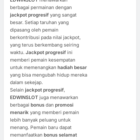
berbagai permainan dengan
jackpot progresif
yang sangat
besar. Setiap taruhan yang
dipasang oleh pemain
berkontribusi pada nilai jackpot,
yang terus berkembang seiring
waktu.
Jackpot progresif
ini
memberi pemain kesempatan
untuk memenangkan
hadiah besar
yang bisa mengubah hidup mereka
dalam sekejap.
Selain
jackpot progresif
,
EDWINSLOT
juga menawarkan
berbagai
bonus
dan
promosi
menarik
yang memberi pemain
lebih banyak peluang untuk
menang. Pemain baru dapat
memanfaatkan
bonus selamat