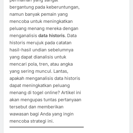
bergantung pada keberuntungan,
namun banyak pemain yang
mencoba untuk meningkatkan
peluang menang mereka dengan
menganalisis
data historis
. Data
historis merujuk pada catatan
hasil-hasil undian sebelumnya
yang dapat dianalisis untuk
mencari pola, tren, atau angka
yang sering muncul. Lantas,
apakah menganalisis data historis
dapat meningkatkan peluang
menang di togel online? Artikel ini
akan mengupas tuntas pertanyaan
tersebut dan memberikan
wawasan bagi Anda yang ingin
mencoba strategi ini.