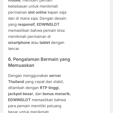
mobile
, memberi pemain
kebebasan untuk menikmati
permainan
slot online
kapan saja
dan di mana saja. Dengan desain
yang
responsif
,
EDWINSLOT
memastikan bahwa pemain bisa
menikmati permainan di
smartphone
atau
tablet
dengan
lancar.
6.
Pengalaman Bermain yang
Memuaskan
Dengan menggunakan
server
Thailand
yang cepat dan stabil,
ditambah dengan
RTP tinggi
,
jackpot besar
, dan
bonus menarik
,
EDWINSLOT
memastikan bahwa
para pemain memiliki peluang
besar untuk menikmati