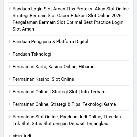
Panduan Login Slot Aman Tips Proteksi Akun Slot Online
Strategi Bermain Slot Gacor Edukasi Slot Online 2026
Pengalaman Bermain Slot Optimal Best Practice Login
Slot Aman
Panduan Pengguna & Platform Digital
Panduan Teknologi
Permainan Kartu, Kasino Online, Hiburan
Permainan Kasino, Slot Online
Permainan Online | Strategi Slot | Info Terbaru
Permainan Online, Strategi & Tips, Teknologi Game
Permainan Slot Online, Panduan Judi Online, Tips dan
Trik Slot, Situs Slot dengan Deposit Terjangkau
situs judi