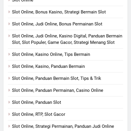
Slot Online, Bonus Kasino, Strategi Bermain Slot
Slot Online, Judi Online, Bonus Permainan Slot
Slot Online, Judi Online, Kasino Digital, Panduan Bermain
Slot, Slot Populer, Game Gacor, Strategi Menang Slot
Slot Online, Kasino Online, Tips Bermain
Slot Online, Kasino, Panduan Bermain
Slot Online, Panduan Bermain Slot, Tips & Trik
Slot Online, Panduan Permainan, Casino Online
Slot Online, Panduan Slot
Slot Online, RTP, Slot Gacor
Slot Online, Strategi Permainan, Panduan Judi Online