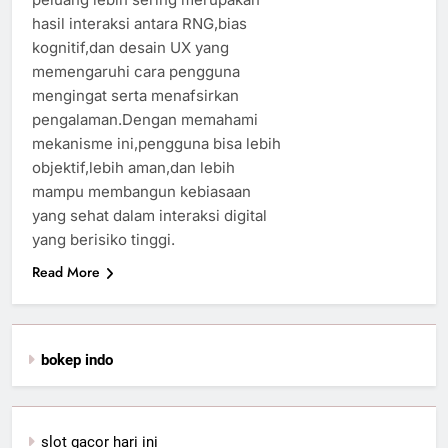
hasil interaksi antara RNG,bias
kognitif,dan desain UX yang
memengaruhi cara pengguna
mengingat serta menafsirkan
pengalaman.Dengan memahami
mekanisme ini,pengguna bisa lebih
objektif,lebih aman,dan lebih
mampu membangun kebiasaan
yang sehat dalam interaksi digital
yang berisiko tinggi.
Read More
bokep indo
slot gacor hari ini