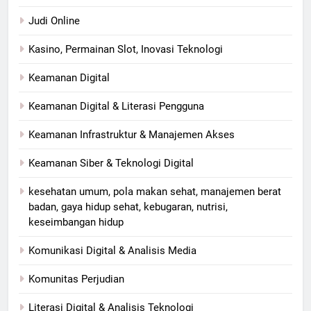
Judi Online
Kasino, Permainan Slot, Inovasi Teknologi
Keamanan Digital
Keamanan Digital & Literasi Pengguna
Keamanan Infrastruktur & Manajemen Akses
Keamanan Siber & Teknologi Digital
kesehatan umum, pola makan sehat, manajemen berat
badan, gaya hidup sehat, kebugaran, nutrisi,
keseimbangan hidup
Komunikasi Digital & Analisis Media
Komunitas Perjudian
Literasi Digital & Analisis Teknologi