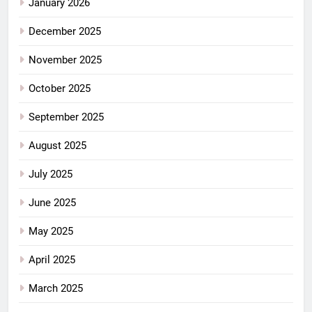
January 2026
December 2025
November 2025
October 2025
September 2025
August 2025
July 2025
June 2025
May 2025
April 2025
March 2025