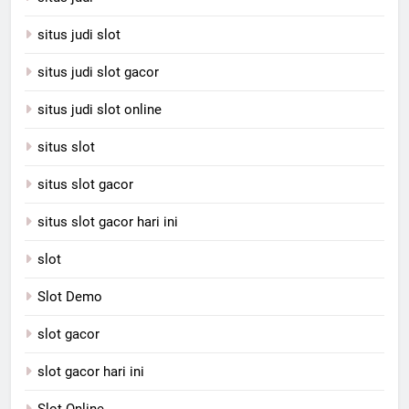
situs judi slot
situs judi slot gacor
situs judi slot online
situs slot
situs slot gacor
situs slot gacor hari ini
slot
Slot Demo
slot gacor
slot gacor hari ini
Slot Online