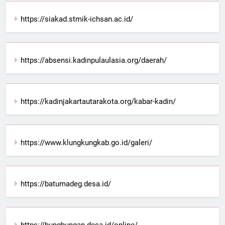
https://siakad.stmik-ichsan.ac.id/
https://absensi.kadinpulaulasia.org/daerah/
https://kadinjakartautarakota.org/kabar-kadin/
https://www.klungkungkab.go.id/galeri/
https://batumadeg.desa.id/
https://bungbungan.desa.id/online/