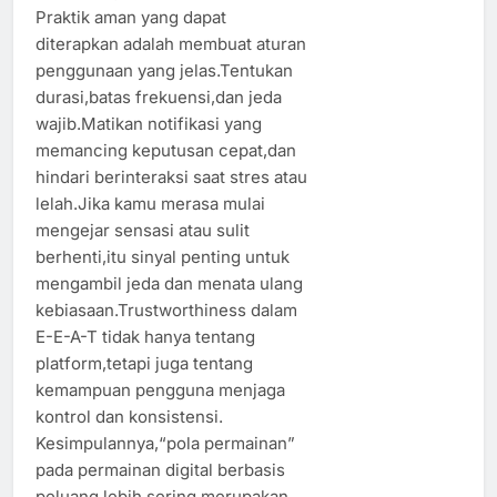
Praktik aman yang dapat
diterapkan adalah membuat aturan
penggunaan yang jelas.Tentukan
durasi,batas frekuensi,dan jeda
wajib.Matikan notifikasi yang
memancing keputusan cepat,dan
hindari berinteraksi saat stres atau
lelah.Jika kamu merasa mulai
mengejar sensasi atau sulit
berhenti,itu sinyal penting untuk
mengambil jeda dan menata ulang
kebiasaan.Trustworthiness dalam
E-E-A-T tidak hanya tentang
platform,tetapi juga tentang
kemampuan pengguna menjaga
kontrol dan konsistensi.
Kesimpulannya,“pola permainan”
pada permainan digital berbasis
peluang lebih sering merupakan