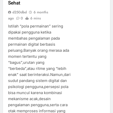
Sehat
d250dbd
6 months
ago
0
6 mins
Istilah “pola permainan” sering
dipakai pengguna ketika
membahas pengalaman pada
permainan digital berbasis
peluang.Banyak orang merasa ada
momen tertentu yang
“bagus”,urutan yang
“berbeda”,atau ritme yang “lebih
enak” saat berinteraksi.Namun,dari
sudut pandang sistem digital dan
psikologi pengguna,persepsi pola
bisa muncul karena kombinasi
mekanisme acak,desain
pengalaman pengguna,serta cara
otak memproses informasi yang