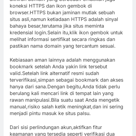
koneksi HTTPS dan ikon gembok di
browser.HTTPS bukan jaminan mutlak sebuah
situs asli,namun ketiadaan HTTPS adalah sinyal
bahaya besar,terutama jika situs meminta
kredensial login.Selain itu,klik ikon gembok untuk
melihat informasi sertifikat secara ringkas dan
pastikan nama domain yang tercantum sesuai.
Kebiasaan aman lainnya adalah menggunakan
bookmark setelah Anda yakin link tersebut
valid.Setelah link alternatif resmi sudah
terverifikasi,simpan sebagai bookmark dan akses
hanya dari sana.Dengan begitu,Anda tidak perlu
berulang kali mencari link di tempat lain yang
rawan manipulasi.Bila suatu saat Anda mengetik
manual,risiko salah ketik meningkat,dan ini sering
menjadi pintu masuk ke situs palsu.
Dari sisi perlindungan akun,aktifkan fitur
keamanan yang tersedia seperti verifikasi dua