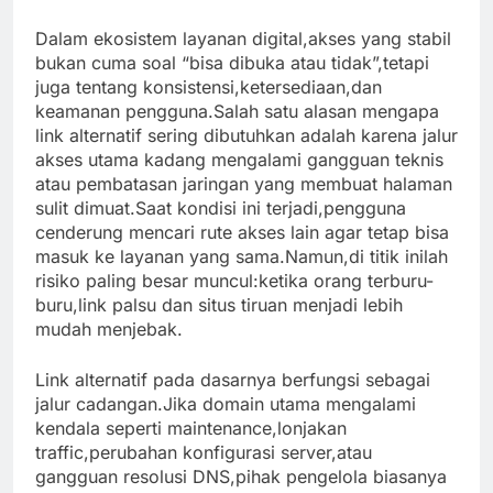
Dalam ekosistem layanan digital,akses yang stabil
bukan cuma soal “bisa dibuka atau tidak”,tetapi
juga tentang konsistensi,ketersediaan,dan
keamanan pengguna.Salah satu alasan mengapa
link alternatif sering dibutuhkan adalah karena jalur
akses utama kadang mengalami gangguan teknis
atau pembatasan jaringan yang membuat halaman
sulit dimuat.Saat kondisi ini terjadi,pengguna
cenderung mencari rute akses lain agar tetap bisa
masuk ke layanan yang sama.Namun,di titik inilah
risiko paling besar muncul:ketika orang terburu-
buru,link palsu dan situs tiruan menjadi lebih
mudah menjebak.
Link alternatif pada dasarnya berfungsi sebagai
jalur cadangan.Jika domain utama mengalami
kendala seperti maintenance,lonjakan
traffic,perubahan konfigurasi server,atau
gangguan resolusi DNS,pihak pengelola biasanya