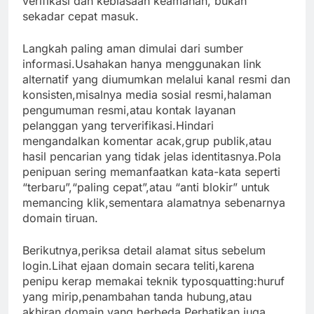
verifikasi dan kebiasaan keamanan, bukan
sekadar cepat masuk.
Langkah paling aman dimulai dari sumber
informasi.Usahakan hanya menggunakan link
alternatif yang diumumkan melalui kanal resmi dan
konsisten,misalnya media sosial resmi,halaman
pengumuman resmi,atau kontak layanan
pelanggan yang terverifikasi.Hindari
mengandalkan komentar acak,grup publik,atau
hasil pencarian yang tidak jelas identitasnya.Pola
penipuan sering memanfaatkan kata-kata seperti
“terbaru”,“paling cepat”,atau “anti blokir” untuk
memancing klik,sementara alamatnya sebenarnya
domain tiruan.
Berikutnya,periksa detail alamat situs sebelum
login.Lihat ejaan domain secara teliti,karena
penipu kerap memakai teknik typosquatting:huruf
yang mirip,penambahan tanda hubung,atau
akhiran domain yang berbeda.Perhatikan juga