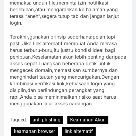
memaksa unduh file,meminta izin notifikasi
berlebihan,atau mengarahkan ke halaman yang
terasa “aneh”,segera tutup tab dan jangan lanjut
login.
Terakhir,gunakan prinsip sederhana:pelan tapi
pasti.Jika link alternatif membuat Anda merasa
harus terburu-buru,itu justru kondisi ideal bagi
penipuan.Keselamatan akun lebih penting daripada
akses cepat.Luangkan beberapa detik untuk
mengecek domain,memastikan sumbernya,dan
menghindari tautan yang mencurigakan.Dengan
kombinasi verifikasi link,kebiasaan login yang
disiplin,dan perlindungan perangkat yang
rapi,Anda bisa meminimalkan risiko saat harus
menggunakan jalur akses cadangan.
Tagged:
anti phishing
Keamanan Akun
keamanan browser
link alternatif