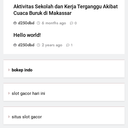
Aktivitas Sekolah dan Kerja Terganggu Akibat
Cuaca Buruk di Makassar
d250dbd
6 months ago
0
Hello world!
d250dbd
2 years ago
1
bokep indo
slot gacor hari ini
situs slot gacor