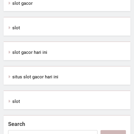
slot gacor
slot
slot gacor hari ini
situs slot gacor hari ini
slot
Search