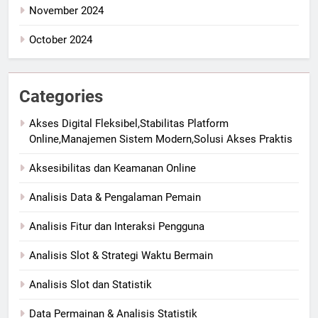
November 2024
October 2024
Categories
Akses Digital Fleksibel,Stabilitas Platform
Online,Manajemen Sistem Modern,Solusi Akses Praktis
Aksesibilitas dan Keamanan Online
Analisis Data & Pengalaman Pemain
Analisis Fitur dan Interaksi Pengguna
Analisis Slot & Strategi Waktu Bermain
Analisis Slot dan Statistik
Data Permainan & Analisis Statistik