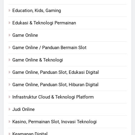
Education, Kids, Gaming
Edukasi & Teknologi Permainan
Game Online
Game Online / Panduan Bermain Slot
Game Online & Teknologi
Game Online, Panduan Slot, Edukasi Digital
Game Online, Panduan Slot, Hiburan Digital
Infrastruktur Cloud & Teknologi Platform
Judi Online
Kasino, Permainan Slot, Inovasi Teknologi
Keamanan Digital