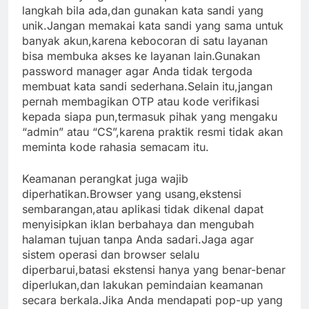
langkah bila ada,dan gunakan kata sandi yang
unik.Jangan memakai kata sandi yang sama untuk
banyak akun,karena kebocoran di satu layanan
bisa membuka akses ke layanan lain.Gunakan
password manager agar Anda tidak tergoda
membuat kata sandi sederhana.Selain itu,jangan
pernah membagikan OTP atau kode verifikasi
kepada siapa pun,termasuk pihak yang mengaku
“admin” atau “CS”,karena praktik resmi tidak akan
meminta kode rahasia semacam itu.
Keamanan perangkat juga wajib
diperhatikan.Browser yang usang,ekstensi
sembarangan,atau aplikasi tidak dikenal dapat
menyisipkan iklan berbahaya dan mengubah
halaman tujuan tanpa Anda sadari.Jaga agar
sistem operasi dan browser selalu
diperbarui,batasi ekstensi hanya yang benar-benar
diperlukan,dan lakukan pemindaian keamanan
secara berkala.Jika Anda mendapati pop-up yang