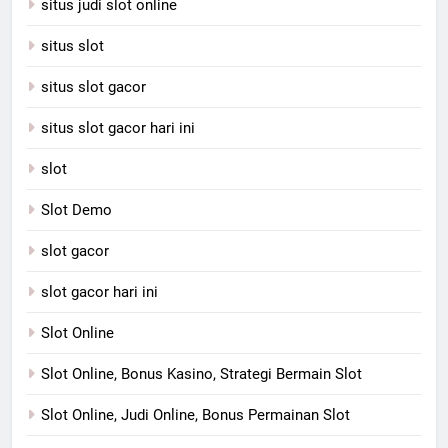
situs judi slot online
situs slot
situs slot gacor
situs slot gacor hari ini
slot
Slot Demo
slot gacor
slot gacor hari ini
Slot Online
Slot Online, Bonus Kasino, Strategi Bermain Slot
Slot Online, Judi Online, Bonus Permainan Slot