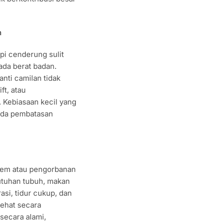
n
pi cenderung sulit
ada berat badan.
nti camilan tidak
ft, atau
. Kebiasaan kecil yang
pada pembatasan
trem atau pengorbanan
utuhan tubuh, makan
asi, tidur cukup, dan
ehat secara
secara alami,