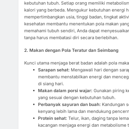
kebutuhan tubuh. Setiap orang memiliki metabolis
kalori yang berbeda. Mengukur kebutuhan energi h
mempertimbangkan usia, tinggi badan, tingkat aktivi
kesehatan membantu menentukan pola makan yang
memahami tubuh sendiri, Anda dapat menyesuaika
tanpa harus membatasi diri secara berlebihan.
2. Makan dengan Pola Teratur dan Seimbang
Kunci utama menjaga berat badan adalah pola mak
Sarapan sehat:
Mengawali hari dengan sarap
membantu menstabilkan energi dan menceg
di siang hari.
Makan dalam porsi wajar:
Gunakan piring ke
yang sesuai dengan kebutuhan tubuh.
Perbanyak sayuran dan buah:
Kandungan se
kenyang lebih lama dan mendukung pencern
Protein sehat:
Telur, ikan, daging tanpa lema
kacangan menjaga energi dan metabolisme t