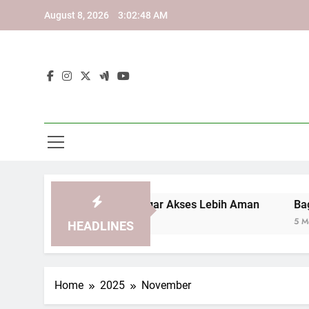
Skip
August 8, 2026
3:02:49 AM
to
content
Cro
Gabung De
 Lama dan Baru agar Akses Lebih Aman
Bagaimana Medi
5 Months Ago
HEADLINES
Home
2025
November