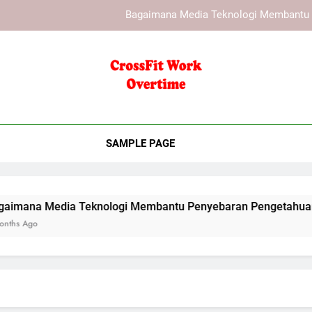
Bagaimana Media Teknologi Membantu P
Panduan Login Tiara4D un
Aktivitas Sekolah dan Kerja Ter
ssFit Work Overtime
LAE138 Link Alternatif untuk Pengguna
ngan CrossFit Work Overtime Untuk Pelatihan Fisik Intensif 
Bagaimana Media Teknologi Membantu P
SAMPLE PAGE
Panduan Login Tiara4D un
Aktivitas Sekolah dan Kerja Ter
a Teknologi Membantu Penyebaran Pengetahuan di Era Digit