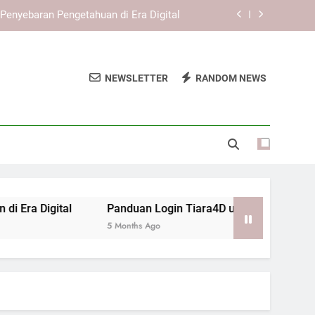
enyebaran Pengetahuan di Era Digital
tuk Pengguna Baru di Platform Digital
ganggu Akibat Cuaca Buruk di Makassar
NEWSLETTER
RANDOM NEWS
 Lama dan Baru agar Akses Lebih Aman
Yang Dirancang Meningkatkan Kekuatan Dan Daya Tahan Tubuh.
enyebaran Pengetahuan di Era Digital
tuk Pengguna Baru di Platform Digital
ganggu Akibat Cuaca Buruk di Makassar
al
Panduan Login Tiara4D untuk Pengguna Baru di Platfo
5 Months Ago