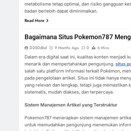
metabolisme tetap optimal, dan risiko gangguan kes
badan berlebih dapat diminimalkan.
Read More
Bagaimana Situs Pokemon787 Mengel
D250dbd
9 Months Ago
0
6 Mins
Dalam era digital saat ini, kualitas konten menjadi 
menarik dan mempertahankan pengunjung.
situs 
salah satu platform informasi terkait Pokémon, me
pada pengelolaan artikel. Situs ini tidak hanya men
yang relevan dan lengkap, tetapi juga memastikan 
sistematis, mudah diakses, dan terpercaya.
Sistem Manajemen Artikel yang Terstruktur
Pokemon787 menerapkan sistem manajemen artikel 
untuk memudahkan pengunjung menemukan inform