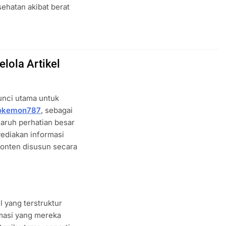
ehatan akibat berat
ola Artikel
kunci utama untuk
pokemon787
, sebagai
naruh perhatian besar
yediakan informasi
konten disusun secara
yang terstruktur
asi yang mereka