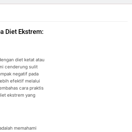
a Diet Ekstrem:
dengan diet ketat atau
ni cenderung sulit
ampak negatif pada
bih efektif melalui
membahas cara praktis
diet ekstrem yang
l adalah memahami