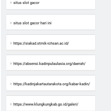
situs slot gacor
situs slot gacor hari ini
https://siakad.stmik-ichsan.ac.id/
https://absensi.kadinpulaulasia.org/daerah/
https://kadinjakartautarakota.org/kabar-kadin/
https://www.klungkungkab.go.id/galeri/