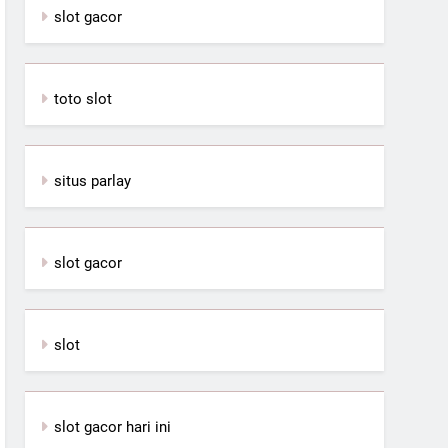
slot gacor
toto slot
situs parlay
slot gacor
slot
slot gacor hari ini