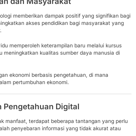
kan dan Masyarakat
logi memberikan dampak positif yang signifikan bagi
ningkatkan akses pendidikan bagi masyarakat yang
.
ividu memperoleh keterampilan baru melalui kursus
ntu meningkatkan kualitas sumber daya manusia di
gan ekonomi berbasis pengetahuan, di mana
 dalam pertumbuhan ekonomi.
 Pengetahuan Digital
k manfaat, terdapat beberapa tantangan yang perlu
alah penyebaran informasi yang tidak akurat atau