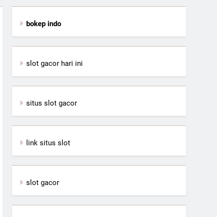
bokep indo
slot gacor hari ini
situs slot gacor
link situs slot
slot gacor