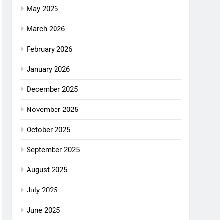
May 2026
March 2026
February 2026
January 2026
December 2025
November 2025
October 2025
September 2025
August 2025
July 2025
June 2025