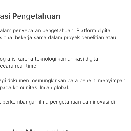
rasi Pengetahuan
dalam penyebaran pengetahuan. Platform digital
sional bekerja sama dalam proyek penelitian atau
eografis karena teknologi komunikasi digital
ecara real-time.
berbagi dokumen memungkinkan para peneliti menyimpan
pada komunitas ilmiah global.
t perkembangan ilmu pengetahuan dan inovasi di