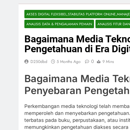
AKSES DIGITAL FLEKSIBEL,STABILITAS PLATFORM ONLINE,MANA
ANALISIS DATA & PENGALAMAN PEMAIN
ANALISIS FITUR DA
Bagaimana Media Tekn
Pengetahuan di Era Digi
0
D250dbd
5 Months Ago
9 Mins
Bagaimana Media Tek
Penyebaran Pengeta
Perkembangan media teknologi telah memba
memperoleh dan menyebarkan pengetahuan. J
terbatas pada buku, perpustakaan, atau institu
memungkinkan pengetahuan diakses secara lua