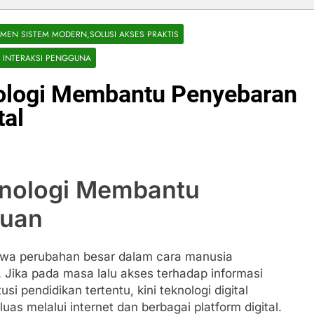
JEMEN SISTEM MODERN,SOLUSI AKSES PRAKTIS
N INTERAKSI PENGGUNA
ologi Membantu Penyebaran
tal
nologi Membantu
huan
wa perubahan besar dalam cara manusia
ika pada masa lalu akses terhadap informasi
si pendidikan tertentu, kini teknologi digital
s melalui internet dan berbagai platform digital.