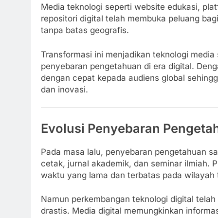
Media teknologi seperti website edukasi, plat
repositori digital telah membuka peluang bag
tanpa batas geografis.
Transformasi ini menjadikan teknologi medi
penyebaran pengetahuan di era digital. Deng
dengan cepat kepada audiens global sehing
dan inovasi.
Evolusi Penyebaran Pengeta
Pada masa lalu, penyebaran pengetahuan san
cetak, jurnal akademik, dan seminar ilmiah. 
waktu yang lama dan terbatas pada wilayah t
Namun perkembangan teknologi digital tela
drastis. Media digital memungkinkan informa