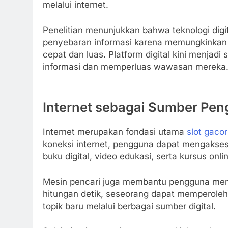
melalui internet.
Penelitian menunjukkan bahwa teknologi dig
penyebaran informasi karena memungkinkan
cepat dan luas. Platform digital kini menja
informasi dan memperluas wawasan mereka
Internet sebagai Sumber Pen
Internet merupakan fondasi utama
slot gacor
koneksi internet, pengguna dapat mengakses b
buku digital, video edukasi, serta kursus onlin
Mesin pencari juga membantu pengguna me
hitungan detik, seseorang dapat memperoleh
topik baru melalui berbagai sumber digital.