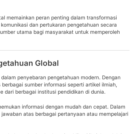
ital memainkan peran penting dalam transformasi
 komunikasi dan pertukaran pengetahuan secara
di sumber utama bagi masyarakat untuk memperoleh
.
getahuan Global
dalam penyebaran pengetahuan modern. Dengan
erbagai sumber informasi seperti artikel ilmiah,
e dari berbagai institusi pendidikan di dunia.
nemukan informasi dengan mudah dan cepat. Dalam
 jawaban atas berbagai pertanyaan atau mempelajari