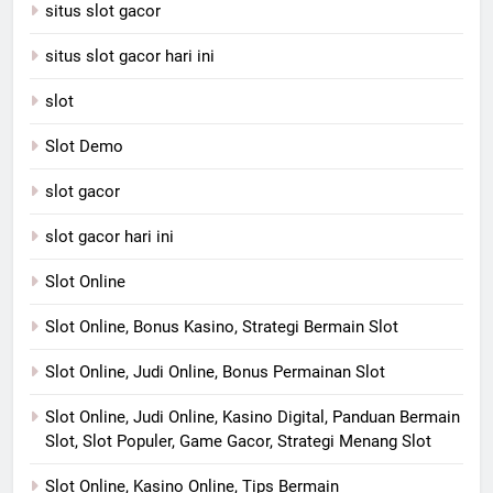
situs slot gacor
situs slot gacor hari ini
slot
Slot Demo
slot gacor
slot gacor hari ini
Slot Online
Slot Online, Bonus Kasino, Strategi Bermain Slot
Slot Online, Judi Online, Bonus Permainan Slot
Slot Online, Judi Online, Kasino Digital, Panduan Bermain
Slot, Slot Populer, Game Gacor, Strategi Menang Slot
Slot Online, Kasino Online, Tips Bermain