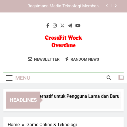
Skip
Bagaimana Media Teknologi Membantu
Penyebaran Pengetahuan di Era Digital
to
content
Panduan Login Tiara4D untuk Pengguna Baru di
Platform Digital
Aktivitas Sekolah dan Kerja Terganggu Akibat
Cuaca Buruk di Makassar
LAE138 Link Alternatif untuk Pengguna Lama dan
Baru agar Akses Lebih Aman
CrossFit Work
Bagaimana Media Teknologi Membantu
Gabung Dengan CrossFit Work Overtime
Penyebaran Pengetahuan di Era Digital
NEWSLETTER
RANDOM NEWS
Overtime
Untuk Pelatihan Fisik Intensif Yang
Panduan Login Tiara4D untuk Pengguna Baru di
Dirancang Meningkatkan Kekuatan Dan
Platform Digital
MENU
Daya Tahan Tubuh.
Aktivitas Sekolah dan Kerja Terganggu Akibat
Cuaca Buruk di Makassar
LAE138 Link Alternatif untuk Pengguna Lama dan Baru agar
HEADLINES
3 Months Ago
Home
Game Online & Teknologi