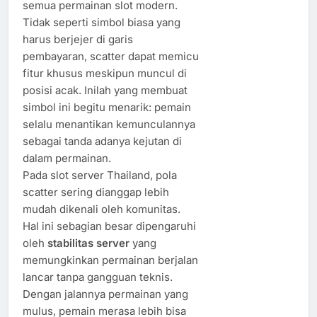
semua permainan slot modern.
Tidak seperti simbol biasa yang
harus berjejer di garis
pembayaran, scatter dapat memicu
fitur khusus meskipun muncul di
posisi acak. Inilah yang membuat
simbol ini begitu menarik: pemain
selalu menantikan kemunculannya
sebagai tanda adanya kejutan di
dalam permainan.
Pada slot server Thailand, pola
scatter sering dianggap lebih
mudah dikenali oleh komunitas.
Hal ini sebagian besar dipengaruhi
oleh
stabilitas server
yang
memungkinkan permainan berjalan
lancar tanpa gangguan teknis.
Dengan jalannya permainan yang
mulus, pemain merasa lebih bisa