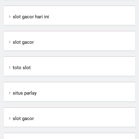
slot gacor hari ini
slot gacor
toto slot
situs parlay
slot gacor