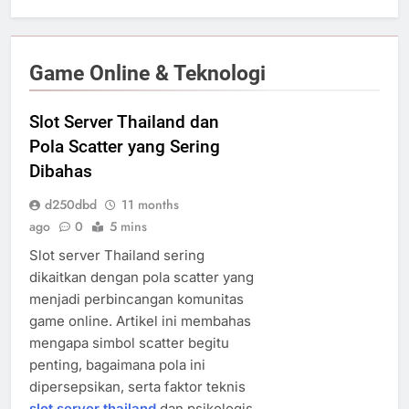
Game Online & Teknologi
Slot Server Thailand dan
Pola Scatter yang Sering
Dibahas
d250dbd
11 months
ago
0
5 mins
Slot server Thailand sering
dikaitkan dengan pola scatter yang
menjadi perbincangan komunitas
game online. Artikel ini membahas
mengapa simbol scatter begitu
penting, bagaimana pola ini
dipersepsikan, serta faktor teknis
slot server thailand
dan psikologis