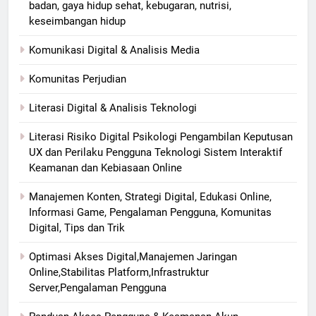
badan, gaya hidup sehat, kebugaran, nutrisi,
keseimbangan hidup
Komunikasi Digital & Analisis Media
Komunitas Perjudian
Literasi Digital & Analisis Teknologi
Literasi Risiko Digital Psikologi Pengambilan Keputusan
UX dan Perilaku Pengguna Teknologi Sistem Interaktif
Keamanan dan Kebiasaan Online
Manajemen Konten, Strategi Digital, Edukasi Online,
Informasi Game, Pengalaman Pengguna, Komunitas
Digital, Tips dan Trik
Optimasi Akses Digital,Manajemen Jaringan
Online,Stabilitas Platform,Infrastruktur
Server,Pengalaman Pengguna