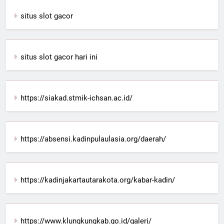
situs slot gacor
situs slot gacor hari ini
https://siakad.stmik-ichsan.ac.id/
https://absensi.kadinpulaulasia.org/daerah/
https://kadinjakartautarakota.org/kabar-kadin/
https://www.klungkungkab.go.id/galeri/