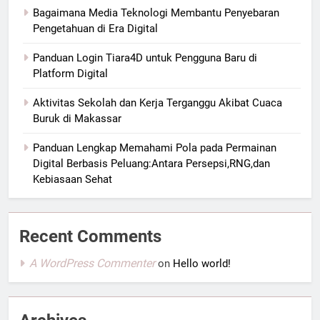
Bagaimana Media Teknologi Membantu Penyebaran
Pengetahuan di Era Digital
Panduan Login Tiara4D untuk Pengguna Baru di
Platform Digital
Aktivitas Sekolah dan Kerja Terganggu Akibat Cuaca
Buruk di Makassar
Panduan Lengkap Memahami Pola pada Permainan
Digital Berbasis Peluang:Antara Persepsi,RNG,dan
Kebiasaan Sehat
Recent Comments
A WordPress Commenter
on
Hello world!