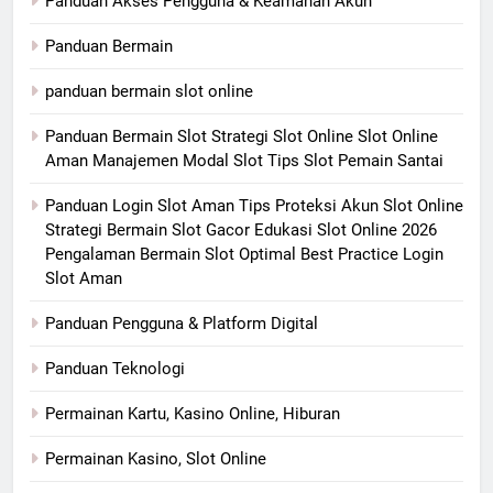
Panduan Akses Pengguna & Keamanan Akun
Panduan Bermain
panduan bermain slot online
Panduan Bermain Slot Strategi Slot Online Slot Online
Aman Manajemen Modal Slot Tips Slot Pemain Santai
Panduan Login Slot Aman Tips Proteksi Akun Slot Online
Strategi Bermain Slot Gacor Edukasi Slot Online 2026
Pengalaman Bermain Slot Optimal Best Practice Login
Slot Aman
Panduan Pengguna & Platform Digital
Panduan Teknologi
Permainan Kartu, Kasino Online, Hiburan
Permainan Kasino, Slot Online