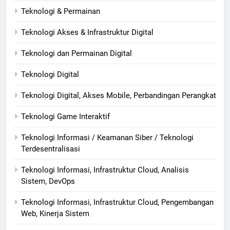
Teknologi & Permainan
Teknologi Akses & Infrastruktur Digital
Teknologi dan Permainan Digital
Teknologi Digital
Teknologi Digital, Akses Mobile, Perbandingan Perangkat
Teknologi Game Interaktif
Teknologi Informasi / Keamanan Siber / Teknologi
Terdesentralisasi
Teknologi Informasi, Infrastruktur Cloud, Analisis
Sistem, DevOps
Teknologi Informasi, Infrastruktur Cloud, Pengembangan
Web, Kinerja Sistem