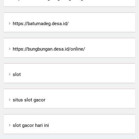
https://batumadeg.desa.id/
https://bungbungan.desa.id/online/
slot
situs slot gacor
slot gacor hari ini