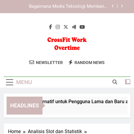
Skip
Panduan Login Tiara4D untuk Pengguna Baru di
to
Platform Digital
content
Aktivitas Sekolah dan Kerja Terganggu Akibat
Cuaca Buruk di Makassar
LAE138 Link Alternatif untuk Pengguna Lama dan
Baru agar Akses Lebih Aman
Bagaimana Media Teknologi Membantu
Penyebaran Pengetahuan di Era Digital
CrossFit Work
Gabung Dengan CrossFit Work Overtime
Panduan Login Tiara4D untuk Pengguna Baru di
NEWSLETTER
RANDOM NEWS
Platform Digital
Overtime
Untuk Pelatihan Fisik Intensif Yang
Aktivitas Sekolah dan Kerja Terganggu Akibat
Dirancang Meningkatkan Kekuatan Dan
Cuaca Buruk di Makassar
MENU
Daya Tahan Tubuh.
LAE138 Link Alternatif untuk Pengguna Lama dan Baru agar 
HEADLINES
3 Months Ago
Home
Analisis Slot dan Statistik