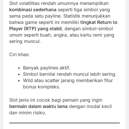
Slot volatilitas rendah umumnya menampilkan
kombinasi sederhana
seperti tiga simbol yang
sama pada satu payline. Statistik menunjukkan
bahwa game seperti ini memiliki
tingkat Return to
Player (RTP) yang stabil
, dengan simbol-simbol
umum seperti buah, angka, atau kartu remi yang
sering muncul.
Ciri khas:
Banyak paylines aktif.
Simbol bernilai rendah muncul lebih sering.
Wild atau scatter jarang memberikan fitur
bonus kompleks.
Slot jenis ini cocok bagi pemain yang ingin
bermain dalam waktu lama
dengan modal kecil
dan minim risiko.