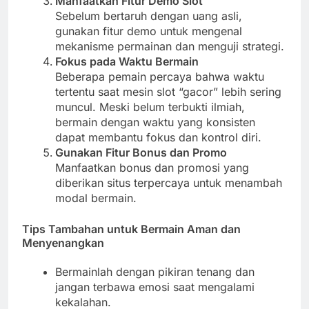
Manfaatkan Fitur Demo Slot
Sebelum bertaruh dengan uang asli,
gunakan fitur demo untuk mengenal
mekanisme permainan dan menguji strategi.
Fokus pada Waktu Bermain
Beberapa pemain percaya bahwa waktu
tertentu saat mesin slot “gacor” lebih sering
muncul. Meski belum terbukti ilmiah,
bermain dengan waktu yang konsisten
dapat membantu fokus dan kontrol diri.
Gunakan Fitur Bonus dan Promo
Manfaatkan bonus dan promosi yang
diberikan situs terpercaya untuk menambah
modal bermain.
Tips Tambahan untuk Bermain Aman dan
Menyenangkan
Bermainlah dengan pikiran tenang dan
jangan terbawa emosi saat mengalami
kekalahan.