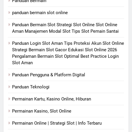
Panduan Bermain
panduan bermain slot online
Panduan Bermain Slot Strategi Slot Online Slot Online
Aman Manajemen Modal Slot Tips Slot Pemain Santai
Panduan Login Slot Aman Tips Proteksi Akun Slot Online
Strategi Bermain Slot Gacor Edukasi Slot Online 2026
Pengalaman Bermain Slot Optimal Best Practice Login
Slot Aman
Panduan Pengguna & Platform Digital
Panduan Teknologi
Permainan Kartu, Kasino Online, Hiburan
Permainan Kasino, Slot Online
Permainan Online | Strategi Slot | Info Terbaru