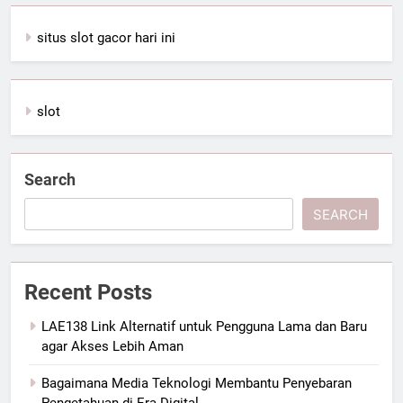
situs slot gacor hari ini
slot
Search
SEARCH
Recent Posts
LAE138 Link Alternatif untuk Pengguna Lama dan Baru
agar Akses Lebih Aman
Bagaimana Media Teknologi Membantu Penyebaran