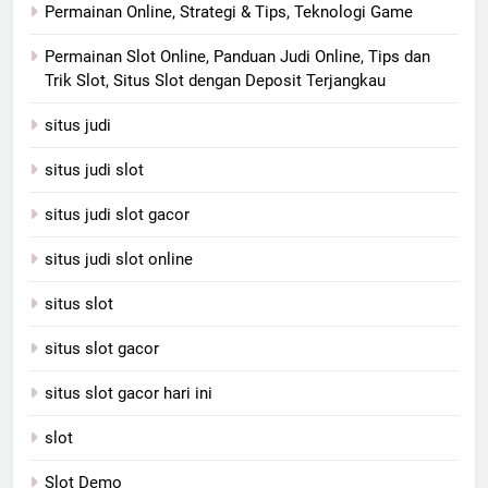
Permainan Online, Strategi & Tips, Teknologi Game
Permainan Slot Online, Panduan Judi Online, Tips dan
Trik Slot, Situs Slot dengan Deposit Terjangkau
situs judi
situs judi slot
situs judi slot gacor
situs judi slot online
situs slot
situs slot gacor
situs slot gacor hari ini
slot
Slot Demo