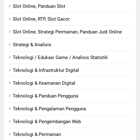
Slot Online, Panduan Slot
Slot Online, RTP, Slot Gacor
Slot Online, Strategi Permainan, Panduan Judi Online
Strategi & Analisis
Teknologi / Edukasi Game / Analisis Statistik
Teknologi & Infrastruktur Digital
Teknologi & Keamanan Digital
Teknologi & Panduan Pengguna
Teknologi & Pengalaman Pengguna
Teknologi & Pengembangan Web
Teknologi & Permainan