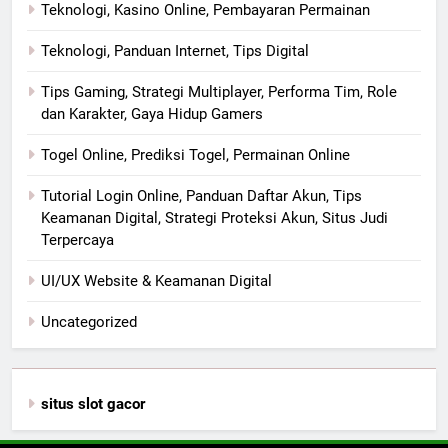
Teknologi, Kasino Online, Pembayaran Permainan
Teknologi, Panduan Internet, Tips Digital
Tips Gaming, Strategi Multiplayer, Performa Tim, Role
dan Karakter, Gaya Hidup Gamers
Togel Online, Prediksi Togel, Permainan Online
Tutorial Login Online, Panduan Daftar Akun, Tips
Keamanan Digital, Strategi Proteksi Akun, Situs Judi
Terpercaya
UI/UX Website & Keamanan Digital
Uncategorized
situs slot gacor