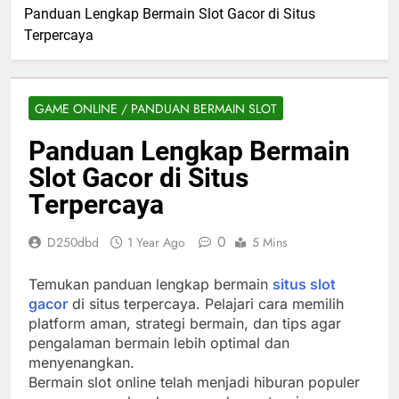
Panduan Lengkap Bermain Slot Gacor di Situs
Terpercaya
GAME ONLINE / PANDUAN BERMAIN SLOT
Panduan Lengkap Bermain
Slot Gacor di Situs
Terpercaya
0
D250dbd
1 Year Ago
5 Mins
Temukan panduan lengkap bermain
situs slot
gacor
di situs terpercaya. Pelajari cara memilih
platform aman, strategi bermain, dan tips agar
pengalaman bermain lebih optimal dan
menyenangkan.
Bermain slot online telah menjadi hiburan populer