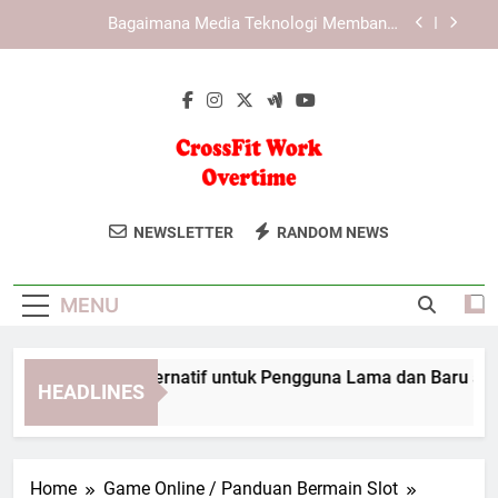
Skip
Bagaimana Media Teknologi Membantu
to
Penyebaran Pengetahuan di Era Digital
content
Panduan Login Tiara4D untuk Pengguna Baru di
Platform Digital
Aktivitas Sekolah dan Kerja Terganggu Akibat
Cuaca Buruk di Makassar
LAE138 Link Alternatif untuk Pengguna Lama dan
Baru agar Akses Lebih Aman
CrossFit Work
Gabung Dengan CrossFit Work Overtime
Bagaimana Media Teknologi Membantu
NEWSLETTER
RANDOM NEWS
Penyebaran Pengetahuan di Era Digital
Overtime
Untuk Pelatihan Fisik Intensif Yang
Panduan Login Tiara4D untuk Pengguna Baru di
Dirancang Meningkatkan Kekuatan Dan
Platform Digital
MENU
Daya Tahan Tubuh.
Aktivitas Sekolah dan Kerja Terganggu Akibat
Cuaca Buruk di Makassar
LAE138 Link Alternatif untuk Pengguna Lama dan Baru agar
HEADLINES
3 Months Ago
Home
Game Online / Panduan Bermain Slot