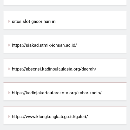
situs slot gacor hari ini
https://siakad.stmik-ichsan.ac.id/
https://absensi.kadinpulaulasia.org/daerah/
https://kadinjakartautarakota.org/kabar-kadin/
https://www.klungkungkab.go.id/galeri/