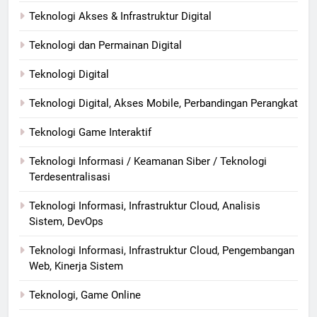
Teknologi Akses & Infrastruktur Digital
Teknologi dan Permainan Digital
Teknologi Digital
Teknologi Digital, Akses Mobile, Perbandingan Perangkat
Teknologi Game Interaktif
Teknologi Informasi / Keamanan Siber / Teknologi
Terdesentralisasi
Teknologi Informasi, Infrastruktur Cloud, Analisis
Sistem, DevOps
Teknologi Informasi, Infrastruktur Cloud, Pengembangan
Web, Kinerja Sistem
Teknologi, Game Online