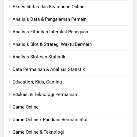
Aksesibilitas dan Keamanan Online
Analisis Data & Pengalaman Pemain
Analisis Fitur dan Interaksi Pengguna
Analisis Slot & Strategi Waktu Bermain
Analisis Slot dan Statistik
Data Permainan & Analisis Statistik
Education, Kids, Gaming
Edukasi & Teknologi Permainan
Game Online
Game Online / Panduan Bermain Slot
Game Online & Teknologi