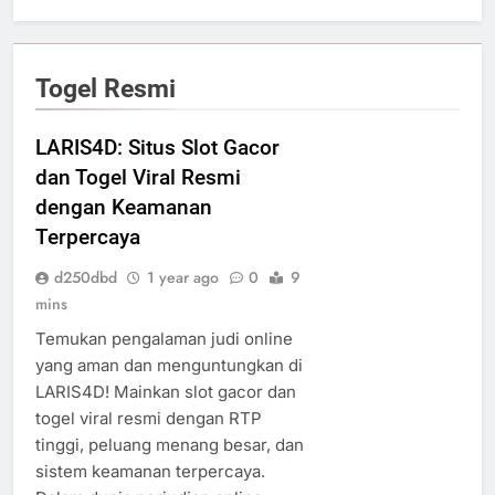
Togel Resmi
LARIS4D: Situs Slot Gacor
dan Togel Viral Resmi
dengan Keamanan
Terpercaya
d250dbd
1 year ago
0
9
mins
Temukan pengalaman judi online
yang aman dan menguntungkan di
LARIS4D! Mainkan slot gacor dan
togel viral resmi dengan RTP
tinggi, peluang menang besar, dan
sistem keamanan terpercaya.