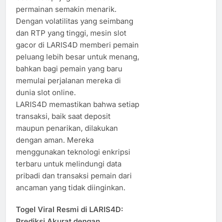
permainan semakin menarik.
Dengan volatilitas yang seimbang
dan RTP yang tinggi, mesin slot
gacor di LARIS4D memberi pemain
peluang lebih besar untuk menang,
bahkan bagi pemain yang baru
memulai perjalanan mereka di
dunia slot online.
LARIS4D memastikan bahwa setiap
transaksi, baik saat deposit
maupun penarikan, dilakukan
dengan aman. Mereka
menggunakan teknologi enkripsi
terbaru untuk melindungi data
pribadi dan transaksi pemain dari
ancaman yang tidak diinginkan.
Togel Viral Resmi di LARIS4D:
Prediksi Akurat dengan