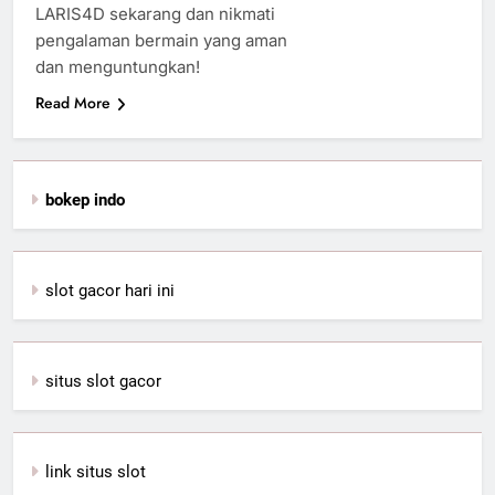
LARIS4D sekarang dan nikmati
pengalaman bermain yang aman
dan menguntungkan!
Read More
bokep indo
slot gacor hari ini
situs slot gacor
link situs slot