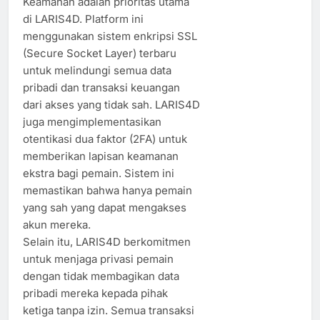
Keamanan adalah prioritas utama
di LARIS4D. Platform ini
menggunakan sistem enkripsi SSL
(Secure Socket Layer) terbaru
untuk melindungi semua data
pribadi dan transaksi keuangan
dari akses yang tidak sah. LARIS4D
juga mengimplementasikan
otentikasi dua faktor (2FA) untuk
memberikan lapisan keamanan
ekstra bagi pemain. Sistem ini
memastikan bahwa hanya pemain
yang sah yang dapat mengakses
akun mereka.
Selain itu, LARIS4D berkomitmen
untuk menjaga privasi pemain
dengan tidak membagikan data
pribadi mereka kepada pihak
ketiga tanpa izin. Semua transaksi