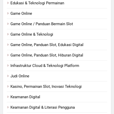
Edukasi & Teknologi Permainan
Game Online
Game Online / Panduan Bermain Slot
Game Online & Teknologi
Game Online, Panduan Slot, Edukasi Digital
Game Online, Panduan Slot, Hiburan Digital
Infrastruktur Cloud & Teknologi Platform
Judi Online
Kasino, Permainan Slot, Inovasi Teknologi
Keamanan Digital
Keamanan Digital & Literasi Pengguna