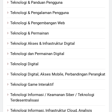
Teknologi & Panduan Pengguna
Teknologi & Pengalaman Pengguna
Teknologi & Pengembangan Web
Teknologi & Permainan
Teknologi Akses & Infrastruktur Digital
Teknologi dan Permainan Digital
Teknologi Digital
Teknologi Digital, Akses Mobile, Perbandingan Perangkat
Teknologi Game Interaktif
Teknologi Informasi / Keamanan Siber / Teknologi
Terdesentralisasi
Teknologi Informasi, Infrastruktur Cloud, Analisis