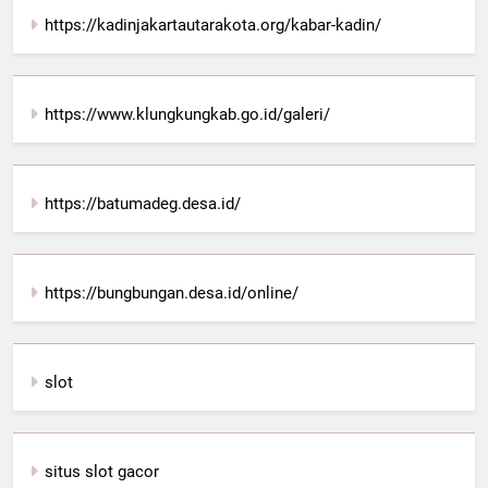
https://kadinjakartautarakota.org/kabar-kadin/
https://www.klungkungkab.go.id/galeri/
https://batumadeg.desa.id/
https://bungbungan.desa.id/online/
slot
situs slot gacor