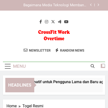
Skip
Panduan Login Tiara4D untuk Pengguna Baru di
to
Platform Digital
content
Aktivitas Sekolah dan Kerja Terganggu Akibat
Cuaca Buruk di Makassar
LAE138 Link Alternatif untuk Pengguna Lama dan
Baru agar Akses Lebih Aman
Bagaimana Media Teknologi Membantu
Penyebaran Pengetahuan di Era Digital
CrossFit Work
Gabung Dengan CrossFit Work Overtime
Panduan Login Tiara4D untuk Pengguna Baru di
NEWSLETTER
RANDOM NEWS
Platform Digital
Overtime
Untuk Pelatihan Fisik Intensif Yang
Aktivitas Sekolah dan Kerja Terganggu Akibat
Dirancang Meningkatkan Kekuatan Dan
Cuaca Buruk di Makassar
MENU
Daya Tahan Tubuh.
E138 Link Alternatif untuk Pengguna Lama dan Baru agar Ak
HEADLINES
Months Ago
Home
Togel Resmi