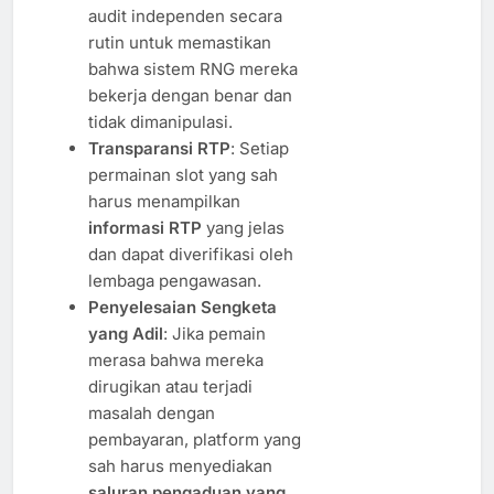
audit independen secara
rutin untuk memastikan
bahwa sistem RNG mereka
bekerja dengan benar dan
tidak dimanipulasi.
Transparansi RTP
: Setiap
permainan slot yang sah
harus menampilkan
informasi RTP
yang jelas
dan dapat diverifikasi oleh
lembaga pengawasan.
Penyelesaian Sengketa
yang Adil
: Jika pemain
merasa bahwa mereka
dirugikan atau terjadi
masalah dengan
pembayaran, platform yang
sah harus menyediakan
saluran pengaduan yang