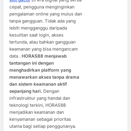
cepat, pengguna menginginkan
pengalaman online yang mulus dan
tanpa gangguan. Tidak ada yang
lebih mengganggu daripada
kesulitan saat login, akses
tertunda, atau bahkan gangguan
keamanan yang bisa mengancam
data .
HORAS88 menjawab
tantangan ini dengan
menghadirkan platform yang
menawarkan akses tanpa drama
dan sistem keamanan aktif
sepanjang hari.
Dengan
infrastruktur yang handal dan
teknologi terkini, HORAS88
menjadikan keamanan dan
kenyamanan sebagai prioritas
utama bagi setiap penggunanya.