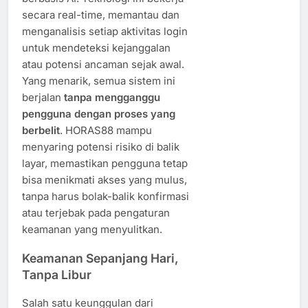
secara real-time, memantau dan
menganalisis setiap aktivitas login
untuk mendeteksi kejanggalan
atau potensi ancaman sejak awal.
Yang menarik, semua sistem ini
berjalan
tanpa mengganggu
pengguna dengan proses yang
berbelit
. HORAS88 mampu
menyaring potensi risiko di balik
layar, memastikan pengguna tetap
bisa menikmati akses yang mulus,
tanpa harus bolak-balik konfirmasi
atau terjebak pada pengaturan
keamanan yang menyulitkan.
Keamanan Sepanjang Hari,
Tanpa Libur
Salah satu keunggulan dari