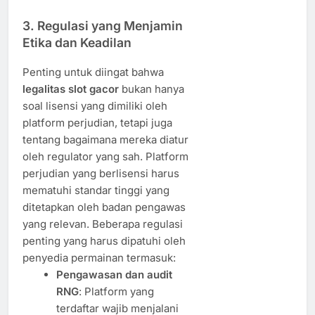
3. Regulasi yang Menjamin
Etika dan Keadilan
Penting untuk diingat bahwa
legalitas slot gacor
bukan hanya
soal lisensi yang dimiliki oleh
platform perjudian, tetapi juga
tentang bagaimana mereka diatur
oleh regulator yang sah. Platform
perjudian yang berlisensi harus
mematuhi standar tinggi yang
ditetapkan oleh badan pengawas
yang relevan. Beberapa regulasi
penting yang harus dipatuhi oleh
penyedia permainan termasuk:
Pengawasan dan audit
RNG
: Platform yang
terdaftar wajib menjalani