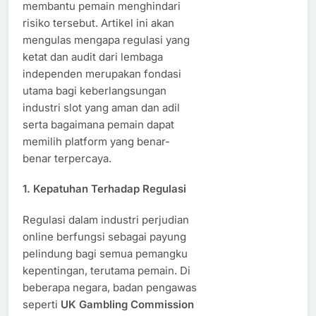
membantu pemain menghindari
risiko tersebut. Artikel ini akan
mengulas mengapa regulasi yang
ketat dan audit dari lembaga
independen merupakan fondasi
utama bagi keberlangsungan
industri slot yang aman dan adil
serta bagaimana pemain dapat
memilih platform yang benar-
benar terpercaya.
1.
Kepatuhan Terhadap Regulasi
Regulasi dalam industri perjudian
online berfungsi sebagai payung
pelindung bagi semua pemangku
kepentingan, terutama pemain. Di
beberapa negara, badan pengawas
seperti
UK Gambling Commission