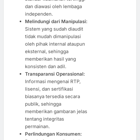
dan diawasi oleh lembaga
independen.
Melindungi dari Manipulasi:
Sistem yang sudah diaudit
tidak mudah dimanipulasi
oleh pihak internal ataupun
eksternal, sehingga
memberikan hasil yang
konsisten dan adil.
Transparansi Operasional:
Informasi mengenai RTP,
lisensi, dan sertifikasi
biasanya tersedia secara
publik, sehingga
memberikan gambaran jelas
tentang integritas
permainan.
Perlindungan Konsumen: