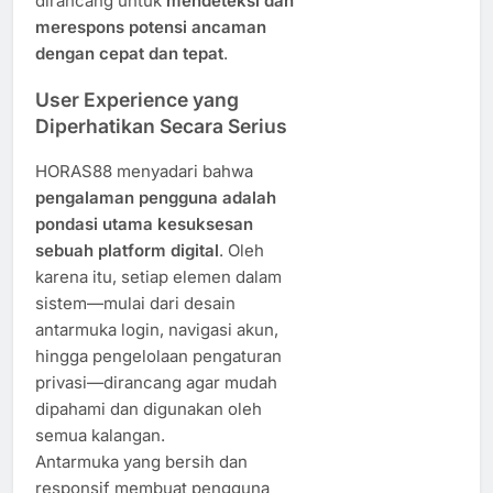
dirancang untuk
mendeteksi dan
merespons potensi ancaman
dengan cepat dan tepat
.
User Experience yang
Diperhatikan Secara Serius
HORAS88 menyadari bahwa
pengalaman pengguna adalah
pondasi utama kesuksesan
sebuah platform digital
. Oleh
karena itu, setiap elemen dalam
sistem—mulai dari desain
antarmuka login, navigasi akun,
hingga pengelolaan pengaturan
privasi—dirancang agar mudah
dipahami dan digunakan oleh
semua kalangan.
Antarmuka yang bersih dan
responsif membuat pengguna