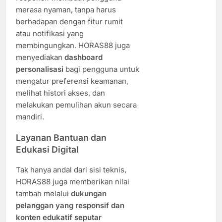
merasa nyaman, tanpa harus
berhadapan dengan fitur rumit
atau notifikasi yang
membingungkan. HORAS88 juga
menyediakan
dashboard
personalisasi
bagi pengguna untuk
mengatur preferensi keamanan,
melihat histori akses, dan
melakukan pemulihan akun secara
mandiri.
Layanan Bantuan dan
Edukasi Digital
Tak hanya andal dari sisi teknis,
HORAS88 juga memberikan nilai
tambah melalui
dukungan
pelanggan yang responsif dan
konten edukatif seputar