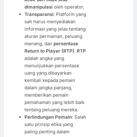
dimanipulasi
oleh operator.
Transparansi
: Platform yang
sah harus menyediakan
informasi yang jelas tentang
aturan permainan, peluang
menang, dan
persentase
Return to Player (RTP)
.
RTP
adalah angka yang
menunjukkan persentase
uang yang dibayarkan
kembali kepada pemain
dalam jangka panjang,
memberikan pemain
pemahaman yang lebih baik
tentang peluang mereka.
Perlindungan Pemain
: Salah
satu prinsip etika yang
paling penting dalam