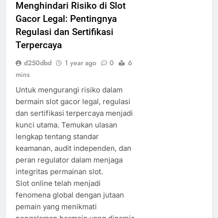
Menghindari Risiko di Slot
Gacor Legal: Pentingnya
Regulasi dan Sertifikasi
Terpercaya
d250dbd
1 year ago
0
6
mins
Untuk mengurangi risiko dalam
bermain slot gacor legal, regulasi
dan sertifikasi terpercaya menjadi
kunci utama. Temukan ulasan
lengkap tentang standar
keamanan, audit independen, dan
peran regulator dalam menjaga
integritas permainan slot.
Slot online telah menjadi
fenomena global dengan jutaan
pemain yang menikmati