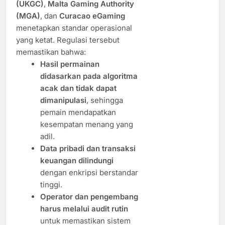
(UKGC)
,
Malta Gaming Authority
(MGA)
, dan
Curacao eGaming
menetapkan standar operasional
yang ketat. Regulasi tersebut
memastikan bahwa:
Hasil permainan
didasarkan pada algoritma
acak dan tidak dapat
dimanipulasi
, sehingga
pemain mendapatkan
kesempatan menang yang
adil.
Data pribadi dan transaksi
keuangan dilindungi
dengan enkripsi berstandar
tinggi.
Operator dan pengembang
harus melalui audit rutin
untuk memastikan sistem