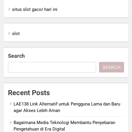
situs slot gacor hari ini
slot
Search
SEARCH
Recent Posts
LAE138 Link Alternatif untuk Pengguna Lama dan Baru
agar Akses Lebih Aman
Bagaimana Media Teknologi Membantu Penyebaran
Pengetahuan di Era Digital