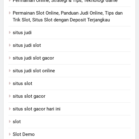
Permainan Online, Strategi & Tips, Teknologi Game
Permainan Slot Online, Panduan Judi Online, Tips dan
Trik Slot, Situs Slot dengan Deposit Terjangkau
situs judi
situs judi slot
situs judi slot gacor
situs judi slot online
situs slot
situs slot gacor
situs slot gacor hari ini
slot
Slot Demo