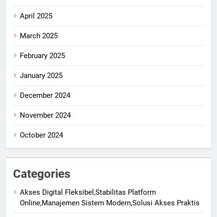
April 2025
March 2025
February 2025
January 2025
December 2024
November 2024
October 2024
Categories
Akses Digital Fleksibel,Stabilitas Platform
Online,Manajemen Sistem Modern,Solusi Akses Praktis