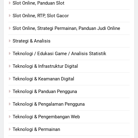
Slot Online, Panduan Slot
Slot Online, RTP, Slot Gacor
Slot Online, Strategi Permainan, Panduan Judi Online
Strategi & Analisis
Teknologi / Edukasi Game / Analisis Statistik
Teknologi & Infrastruktur Digital
Teknologi & Keamanan Digital
Teknologi & Panduan Pengguna
Teknologi & Pengalaman Pengguna
Teknologi & Pengembangan Web
Teknologi & Permainan