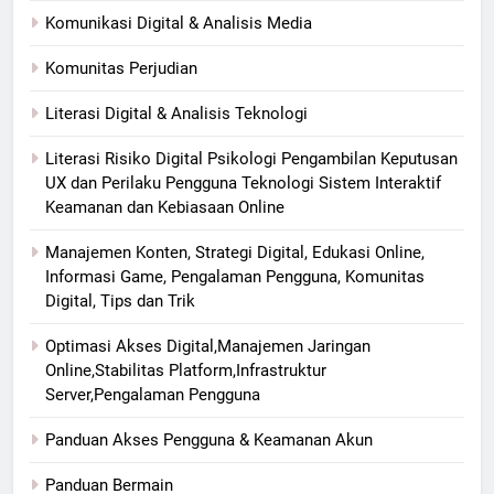
Komunikasi Digital & Analisis Media
Komunitas Perjudian
Literasi Digital & Analisis Teknologi
Literasi Risiko Digital Psikologi Pengambilan Keputusan
UX dan Perilaku Pengguna Teknologi Sistem Interaktif
Keamanan dan Kebiasaan Online
Manajemen Konten, Strategi Digital, Edukasi Online,
Informasi Game, Pengalaman Pengguna, Komunitas
Digital, Tips dan Trik
Optimasi Akses Digital,Manajemen Jaringan
Online,Stabilitas Platform,Infrastruktur
Server,Pengalaman Pengguna
Panduan Akses Pengguna & Keamanan Akun
Panduan Bermain