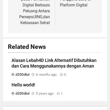
Digital Berbasis
Platform Digital
Peluang:Antara
Persepsi,RNG,dan
Kebiasaan Sehat
Related News
Alasan Lebah4D Link Alternatif Dibutuhkan
dan Cara Menggunakannya dengan Aman
d250dbd
6 months ago
0
Hello world!
d250dbd
2 years ago
1