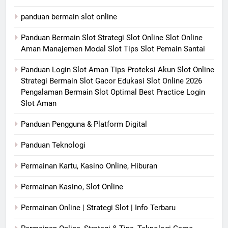
panduan bermain slot online
Panduan Bermain Slot Strategi Slot Online Slot Online
Aman Manajemen Modal Slot Tips Slot Pemain Santai
Panduan Login Slot Aman Tips Proteksi Akun Slot Online
Strategi Bermain Slot Gacor Edukasi Slot Online 2026
Pengalaman Bermain Slot Optimal Best Practice Login
Slot Aman
Panduan Pengguna & Platform Digital
Panduan Teknologi
Permainan Kartu, Kasino Online, Hiburan
Permainan Kasino, Slot Online
Permainan Online | Strategi Slot | Info Terbaru