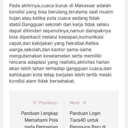
Pada akhirnya,cuaca buruk di Makassar adalah
kondisi yang bisa berulang,terutama saat musim
hujan atau ketika pola cuaca sedang tidak
stabil.Gangguan sekolah dan kerja tidak selalu
dapat dihindari sepenuhnya,namun dampaknya
bisa diperkecil melalui kesiapan,komunikasi
cepat,dan kebijakan yang fleksibel.Ketika
warga,sekolah,dan kantor sama-sama
mengutamakan keselamatan serta memiliki
rencana adaptasi yang realistis,aktivitas harian
akan lebih tahan terhadap gangguan cuaca,dan
kehidupan kota tetap berjalan lebih tertib meski
kondisi alam tidak bersahabat.
Previous:
Next:
Post
navigation
Panduan Lengkap
Panduan Login
Memahami Pola
Tiara4D untuk
pada Permainan
Pengguna Baru di