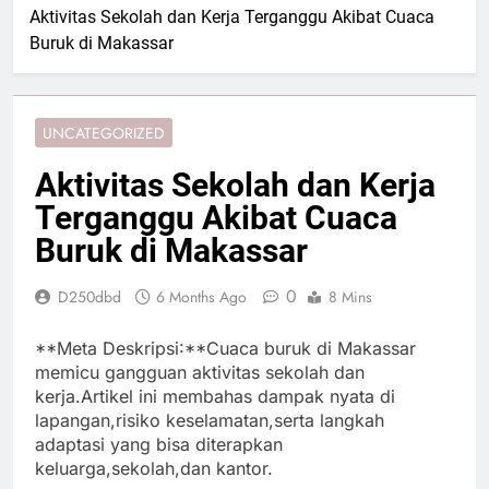
Aktivitas Sekolah dan Kerja Terganggu Akibat Cuaca
Buruk di Makassar
UNCATEGORIZED
Aktivitas Sekolah dan Kerja
Terganggu Akibat Cuaca
Buruk di Makassar
0
D250dbd
6 Months Ago
8 Mins
**Meta Deskripsi:**Cuaca buruk di Makassar
memicu gangguan aktivitas sekolah dan
kerja.Artikel ini membahas dampak nyata di
lapangan,risiko keselamatan,serta langkah
adaptasi yang bisa diterapkan
keluarga,sekolah,dan kantor.