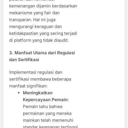
kemenangan dijamin berdasarkan
mekanisme yang fair dan
transparan. Hal ini juga
mengurangi keraguan dan
ketidakpastian yang sering terjadi
di platform yang tidak diaudit.
3.
Manfaat Utama dari Regulasi
dan Sertifikasi
Implementasi regulasi dan
sertifikasi membawa beberapa
manfaat signifikan:
Meningkatkan
Kepercayaan Pemain:
Pemain tahu bahwa
permainan yang mereka
mainkan telah memenuhi
standar keamanan tertinggi