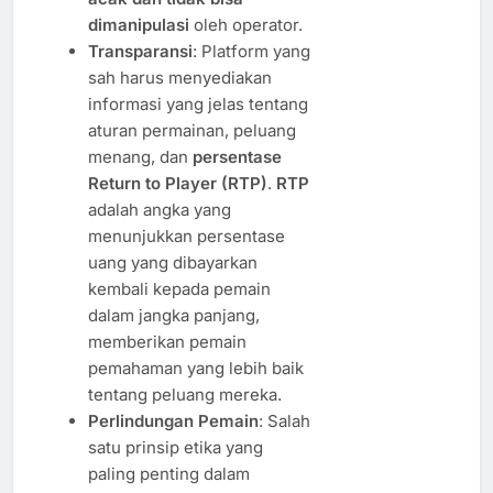
dimanipulasi
oleh operator.
Transparansi
: Platform yang
sah harus menyediakan
informasi yang jelas tentang
aturan permainan, peluang
menang, dan
persentase
Return to Player (RTP)
.
RTP
adalah angka yang
menunjukkan persentase
uang yang dibayarkan
kembali kepada pemain
dalam jangka panjang,
memberikan pemain
pemahaman yang lebih baik
tentang peluang mereka.
Perlindungan Pemain
: Salah
satu prinsip etika yang
paling penting dalam