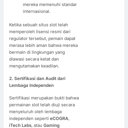
mereka memenuhi standar
internasional.
Ketika sebuah situs slot telah
memperoleh lisensi resmi dari
regulator tersebut, pemain dapat
merasa lebih aman bahwa mereka
bermain di lingkungan yang
diawasi secara ketat dan
mengutamakan keadilan.
2.
Sertifikasi dan Audit dari
Lembaga Independen
Sertifikasi merupakan bukti bahwa
permainan slot telah diuji secara
menyeluruh oleh lembaga
independen seperti
eCOGRA
,
iTech Labs
, atau
Gaming