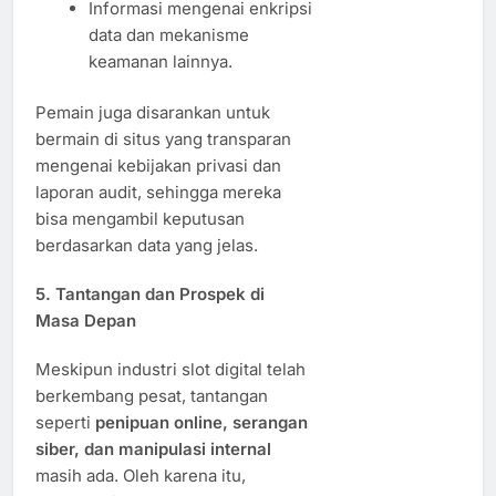
Informasi mengenai enkripsi
data dan mekanisme
keamanan lainnya.
Pemain juga disarankan untuk
bermain di situs yang transparan
mengenai kebijakan privasi dan
laporan audit, sehingga mereka
bisa mengambil keputusan
berdasarkan data yang jelas.
5.
Tantangan dan Prospek di
Masa Depan
Meskipun industri slot digital telah
berkembang pesat, tantangan
seperti
penipuan online, serangan
siber, dan manipulasi internal
masih ada. Oleh karena itu,