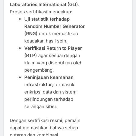
Laboratories International (GLI)
.
Proses sertifikasi mencakup:
Uji statistik terhadap
Random Number Generator
(RNG)
untuk memastikan
keacakan hasil spin.
Verifikasi Return to Player
(RTP)
agar sesuai dengan
klaim yang disebutkan oleh
pengembang.
Peninjauan keamanan
infrastruktur
, termasuk
enkripsi data dan sistem
perlindungan terhadap
serangan siber.
Dengan sertifikasi resmi, pemain
dapat memastikan bahwa setiap
putaran dan kombinasi