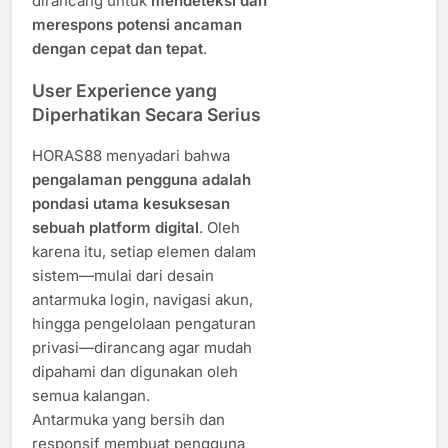
dirancang untuk
mendeteksi dan
merespons potensi ancaman
dengan cepat dan tepat
.
User Experience yang
Diperhatikan Secara Serius
HORAS88 menyadari bahwa
pengalaman pengguna adalah
pondasi utama kesuksesan
sebuah platform digital
. Oleh
karena itu, setiap elemen dalam
sistem—mulai dari desain
antarmuka login, navigasi akun,
hingga pengelolaan pengaturan
privasi—dirancang agar mudah
dipahami dan digunakan oleh
semua kalangan.
Antarmuka yang bersih dan
responsif membuat pengguna