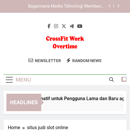
Skip
Panduan Login Tiara4D untuk Pengguna Baru di
to
Platform Digital
content
Aktivitas Sekolah dan Kerja Terganggu Akibat
Cuaca Buruk di Makassar
LAE138 Link Alternatif untuk Pengguna Lama dan
Baru agar Akses Lebih Aman
Bagaimana Media Teknologi Membantu
Penyebaran Pengetahuan di Era Digital
CrossFit Work
Gabung Dengan CrossFit Work Overtime
Panduan Login Tiara4D untuk Pengguna Baru di
NEWSLETTER
RANDOM NEWS
Platform Digital
Overtime
Untuk Pelatihan Fisik Intensif Yang
Aktivitas Sekolah dan Kerja Terganggu Akibat
Dirancang Meningkatkan Kekuatan Dan
Cuaca Buruk di Makassar
MENU
Daya Tahan Tubuh.
AE138 Link Alternatif untuk Pengguna Lama dan Baru agar A
HEADLINES
 Months Ago
Home
situs judi slot online