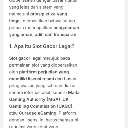
dioperasikan dengan dasar hukum
yang jelas dan sistem yang
mematuhi
prinsip etika yang
tinggi
, memastikan bahwa setiap
pemain mendapatkan
pengalaman
yang aman, adil, dan transparan
.
1. Apa Itu Slot Gacor Legal?
Slot gacor legal
merujuk pada
permainan slot yang dioperasikan
oleh
platform perjudian yang
memiliki lisensi resmi
dari badan
pengawasan yang sah dan diakui
secara internasional, seperti
Malta
Gaming Authority (MGA)
,
UK
Gambling Commission (UKGC)
,
atau
Curacao eGaming
. Platform
dengan lisensi ini harus mematuhi
regulasi yang ketat yang