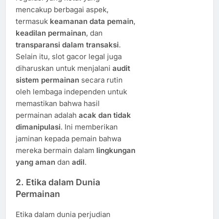
mencakup berbagai aspek,
termasuk
keamanan data pemain
,
keadilan permainan
, dan
transparansi dalam transaksi
.
Selain itu, slot gacor legal juga
diharuskan untuk menjalani
audit
sistem permainan
secara rutin
oleh lembaga independen untuk
memastikan bahwa hasil
permainan adalah
acak dan tidak
dimanipulasi
. Ini memberikan
jaminan kepada pemain bahwa
mereka bermain dalam
lingkungan
yang aman
dan
adil
.
2. Etika dalam Dunia
Permainan
Etika dalam dunia perjudian