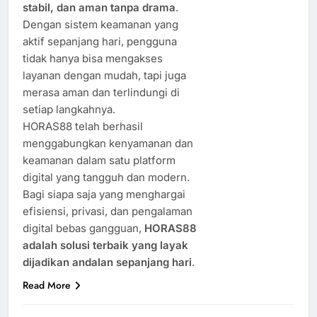
stabil, dan aman tanpa drama
.
Dengan sistem keamanan yang
aktif sepanjang hari, pengguna
tidak hanya bisa mengakses
layanan dengan mudah, tapi juga
merasa aman dan terlindungi di
setiap langkahnya.
HORAS88 telah berhasil
menggabungkan kenyamanan dan
keamanan dalam satu platform
digital yang tangguh dan modern.
Bagi siapa saja yang menghargai
efisiensi, privasi, dan pengalaman
digital bebas gangguan,
HORAS88
adalah solusi terbaik yang layak
dijadikan andalan sepanjang hari
.
Read More