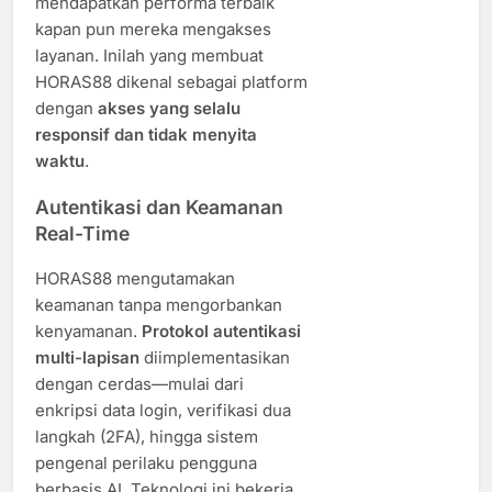
mendapatkan performa terbaik
kapan pun mereka mengakses
layanan. Inilah yang membuat
HORAS88 dikenal sebagai platform
dengan
akses yang selalu
responsif dan tidak menyita
waktu
.
Autentikasi dan Keamanan
Real-Time
HORAS88 mengutamakan
keamanan tanpa mengorbankan
kenyamanan.
Protokol autentikasi
multi-lapisan
diimplementasikan
dengan cerdas—mulai dari
enkripsi data login, verifikasi dua
langkah (2FA), hingga sistem
pengenal perilaku pengguna
berbasis AI. Teknologi ini bekerja