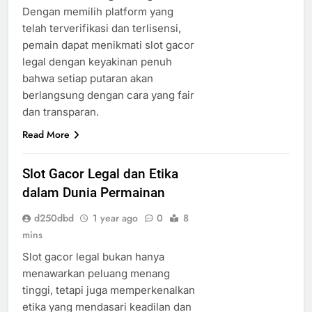
Dengan memilih platform yang
telah terverifikasi dan terlisensi,
pemain dapat menikmati slot gacor
legal dengan keyakinan penuh
bahwa setiap putaran akan
berlangsung dengan cara yang fair
dan transparan.
Read More
Slot Gacor Legal dan Etika
dalam Dunia Permainan
d250dbd
1 year ago
0
8
mins
Slot gacor legal bukan hanya
menawarkan peluang menang
tinggi, tetapi juga memperkenalkan
etika yang mendasari keadilan dan