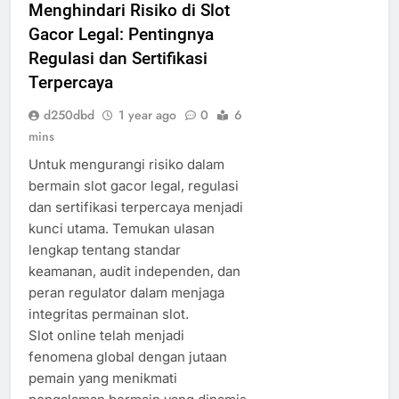
Menghindari Risiko di Slot
Gacor Legal: Pentingnya
Regulasi dan Sertifikasi
Terpercaya
d250dbd
1 year ago
0
6
mins
Untuk mengurangi risiko dalam
bermain slot gacor legal, regulasi
dan sertifikasi terpercaya menjadi
kunci utama. Temukan ulasan
lengkap tentang standar
keamanan, audit independen, dan
peran regulator dalam menjaga
integritas permainan slot.
Slot online telah menjadi
fenomena global dengan jutaan
pemain yang menikmati