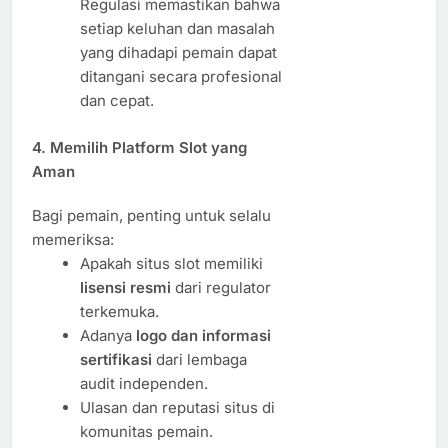
Regulasi memastikan bahwa
setiap keluhan dan masalah
yang dihadapi pemain dapat
ditangani secara profesional
dan cepat.
4.
Memilih Platform Slot yang
Aman
Bagi pemain, penting untuk selalu
memeriksa:
Apakah situs slot memiliki
lisensi resmi
dari regulator
terkemuka.
Adanya
logo dan informasi
sertifikasi
dari lembaga
audit independen.
Ulasan dan reputasi situs di
komunitas pemain.