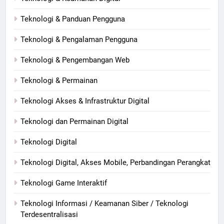
Teknologi & Panduan Pengguna
Teknologi & Pengalaman Pengguna
Teknologi & Pengembangan Web
Teknologi & Permainan
Teknologi Akses & Infrastruktur Digital
Teknologi dan Permainan Digital
Teknologi Digital
Teknologi Digital, Akses Mobile, Perbandingan Perangkat
Teknologi Game Interaktif
Teknologi Informasi / Keamanan Siber / Teknologi
Terdesentralisasi