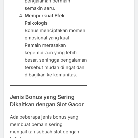
pengalaman bermain
semakin seru.
Memperkuat Efek
Psikologis
Bonus menciptakan momen
emosional yang kuat.
Pemain merasakan
kegembiraan yang lebih
besar, sehingga pengalaman
tersebut mudah diingat dan
dibagikan ke komunitas.
Jenis Bonus yang Sering
Dikaitkan dengan Slot Gacor
Ada beberapa jenis bonus yang
membuat pemain sering
mengaitkan sebuah slot dengan