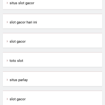
situs slot gacor
slot gacor hari ini
slot gacor
toto slot
situs parlay
slot gacor