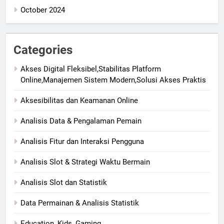
October 2024
Categories
Akses Digital Fleksibel,Stabilitas Platform
Online,Manajemen Sistem Modern,Solusi Akses Praktis
Aksesibilitas dan Keamanan Online
Analisis Data & Pengalaman Pemain
Analisis Fitur dan Interaksi Pengguna
Analisis Slot & Strategi Waktu Bermain
Analisis Slot dan Statistik
Data Permainan & Analisis Statistik
Education, Kids, Gaming