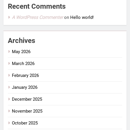
Recent Comments
A WordPress Commenter
on
Hello world!
Archives
May 2026
March 2026
February 2026
January 2026
December 2025
November 2025
October 2025