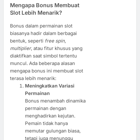
Mengapa Bonus Membuat
Slot Lebih Menarik?
Bonus dalam permainan slot
biasanya hadir dalam berbagai
bentuk, seperti
free spin
,
multiplier
, atau fitur khusus yang
diaktifkan saat simbol tertentu
muncul. Ada beberapa alasan
mengapa bonus ini membuat slot
terasa lebih menarik:
Meningkatkan Variasi
Permainan
Bonus menambah dinamika
permainan dengan
menghadirkan kejutan.
Pemain tidak hanya
memutar gulungan biasa,
tetapi juga menunggu