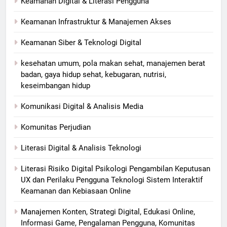
Keamanan Digital & Literasi Pengguna
Keamanan Infrastruktur & Manajemen Akses
Keamanan Siber & Teknologi Digital
kesehatan umum, pola makan sehat, manajemen berat
badan, gaya hidup sehat, kebugaran, nutrisi,
keseimbangan hidup
Komunikasi Digital & Analisis Media
Komunitas Perjudian
Literasi Digital & Analisis Teknologi
Literasi Risiko Digital Psikologi Pengambilan Keputusan
UX dan Perilaku Pengguna Teknologi Sistem Interaktif
Keamanan dan Kebiasaan Online
Manajemen Konten, Strategi Digital, Edukasi Online,
Informasi Game, Pengalaman Pengguna, Komunitas