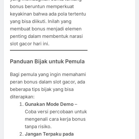
bonus beruntun memperkuat
keyakinan bahwa ada pola tertentu
yang bisa diikuti. Inilah yang
membuat bonus menjadi elemen
penting dalam membentuk narasi
slot gacor hari ini.
Panduan Bijak untuk Pemula
Bagi pemula yang ingin memahami
peran bonus dalam slot gacor, ada
beberapa tips bijak yang bisa
diterapkan:
Gunakan Mode Demo
–
Coba versi percobaan untuk
mengenali cara kerja bonus
tanpa risiko.
Jangan Terpaku pada