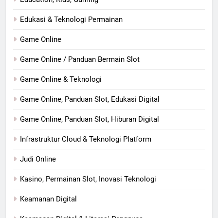
Edukasi & Teknologi Permainan
Game Online
Game Online / Panduan Bermain Slot
Game Online & Teknologi
Game Online, Panduan Slot, Edukasi Digital
Game Online, Panduan Slot, Hiburan Digital
Infrastruktur Cloud & Teknologi Platform
Judi Online
Kasino, Permainan Slot, Inovasi Teknologi
Keamanan Digital