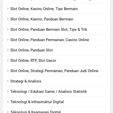
Slot Online, Kasino Online, Tips Bermain
Slot Online, Kasino, Panduan Bermain
Slot Online, Panduan Bermain Slot, Tips & Trik
Slot Online, Panduan Permainan, Casino Online
Slot Online, Panduan Slot
Slot Online, RTP, Slot Gacor
Slot Online, Strategi Permainan, Panduan Judi Online
Strategi & Analisis
Teknologi / Edukasi Game / Analisis Statistik
Teknologi & Infrastruktur Digital
Teknologi & Keamanan Digital