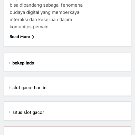
bisa dipandang sebagai fenomena
budaya digital yang memperkaya
interaksi dan keseruan dalam
komunitas pemain.
Read More
bokep indo
slot gacor hari ini
situs slot gacor