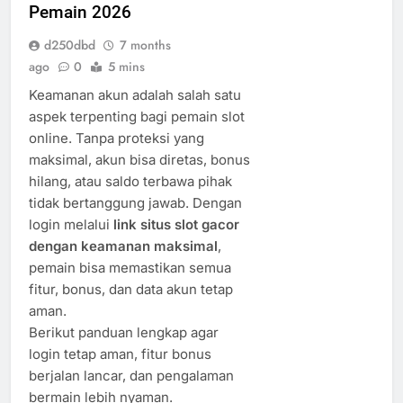
Pemain 2026
d250dbd
7 months
ago
0
5 mins
Keamanan akun adalah salah satu
aspek terpenting bagi pemain slot
online. Tanpa proteksi yang
maksimal, akun bisa diretas, bonus
hilang, atau saldo terbawa pihak
tidak bertanggung jawab. Dengan
login melalui
link situs slot gacor
dengan keamanan maksimal
,
pemain bisa memastikan semua
fitur, bonus, dan data akun tetap
aman.
Berikut panduan lengkap agar
login tetap aman, fitur bonus
berjalan lancar, dan pengalaman
bermain lebih nyaman.