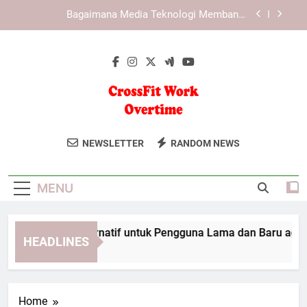
Skip
Panduan Login Tiara4D untuk Pengguna Baru di
to
Platform Digital
content
Aktivitas Sekolah dan Kerja Terganggu Akibat
Cuaca Buruk di Makassar
LAE138 Link Alternatif untuk Pengguna Lama dan
Baru agar Akses Lebih Aman
Bagaimana Media Teknologi Membantu
Penyebaran Pengetahuan di Era Digital
CrossFit Work
Gabung Dengan CrossFit Work Overtime
Panduan Login Tiara4D untuk Pengguna Baru di
NEWSLETTER
RANDOM NEWS
Platform Digital
Overtime
Untuk Pelatihan Fisik Intensif Yang
Aktivitas Sekolah dan Kerja Terganggu Akibat
Dirancang Meningkatkan Kekuatan Dan
Cuaca Buruk di Makassar
MENU
Daya Tahan Tubuh.
AE138 Link Alternatif untuk Pengguna Lama dan Baru agar A
HEADLINES
Months Ago
Home