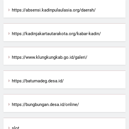
https://absensi.kadinpulaulasia.org/daerah/
https://kadinjakartautarakota.org/kabar-kadin/
https://www.klungkungkab.go.id/galeri/
https://batumadeg.desa.id/
https://bungbungan.desa.id/online/
slot