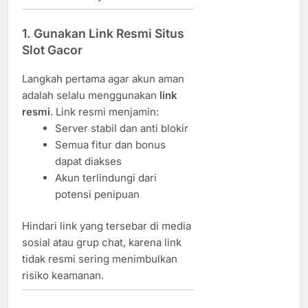
1. Gunakan Link Resmi Situs
Slot Gacor
Langkah pertama agar akun aman
adalah selalu menggunakan
link
resmi
. Link resmi menjamin:
Server stabil dan anti blokir
Semua fitur dan bonus
dapat diakses
Akun terlindungi dari
potensi penipuan
Hindari link yang tersebar di media
sosial atau grup chat, karena link
tidak resmi sering menimbulkan
risiko keamanan.