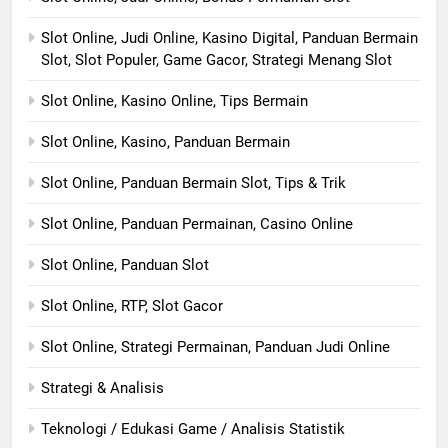
Slot Online, Judi Online, Kasino Digital, Panduan Bermain
Slot, Slot Populer, Game Gacor, Strategi Menang Slot
Slot Online, Kasino Online, Tips Bermain
Slot Online, Kasino, Panduan Bermain
Slot Online, Panduan Bermain Slot, Tips & Trik
Slot Online, Panduan Permainan, Casino Online
Slot Online, Panduan Slot
Slot Online, RTP, Slot Gacor
Slot Online, Strategi Permainan, Panduan Judi Online
Strategi & Analisis
Teknologi / Edukasi Game / Analisis Statistik