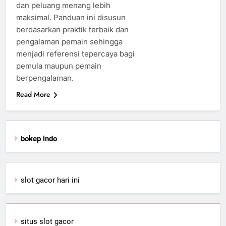
dan peluang menang lebih
maksimal. Panduan ini disusun
berdasarkan praktik terbaik dan
pengalaman pemain sehingga
menjadi referensi tepercaya bagi
pemula maupun pemain
berpengalaman.
Read More
bokep indo
slot gacor hari ini
situs slot gacor