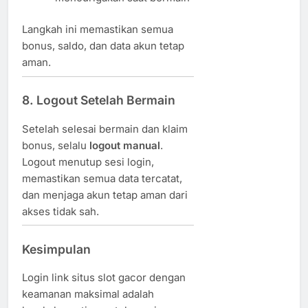
Langkah ini memastikan semua
bonus, saldo, dan data akun tetap
aman.
8. Logout Setelah Bermain
Setelah selesai bermain dan klaim
bonus, selalu
logout manual
.
Logout menutup sesi login,
memastikan semua data tercatat,
dan menjaga akun tetap aman dari
akses tidak sah.
Kesimpulan
Login link situs slot gacor dengan
keamanan maksimal adalah