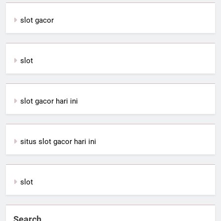
slot gacor
slot
slot gacor hari ini
situs slot gacor hari ini
slot
Search