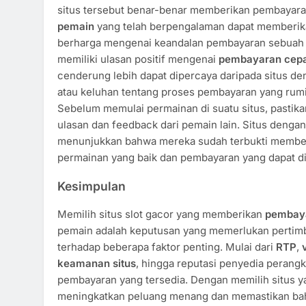
situs tersebut benar-benar memberikan pembayara
pemain
yang telah berpengalaman dapat memberi
berharga mengenai keandalan pembayaran sebuah s
memiliki ulasan positif mengenai
pembayaran cepa
cenderung lebih dapat dipercaya daripada situs de
atau keluhan tentang proses pembayaran yang rumi
Sebelum memulai permainan di suatu situs, pastik
ulasan dan feedback dari pemain lain. Situs dengan
menunjukkan bahwa mereka sudah terbukti membe
permainan yang baik dan pembayaran yang dapat di
Kesimpulan
Memilih situs slot gacor yang memberikan
pembaya
pemain adalah keputusan yang memerlukan pertim
terhadap beberapa faktor penting. Mulai dari
RTP
,
keamanan situs
, hingga reputasi penyedia perang
pembayaran yang tersedia. Dengan memilih situs y
meningkatkan peluang menang dan memastikan b