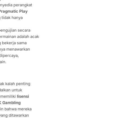
enyedia perangkat
Pragmatic Play
 tidak hanya
pengujian secara
permainan adalah acak
g bekerja sama
anya menawarkan
dipercaya,
ain.
tak kalah penting
dalkan untuk
 memiliki
lisensi
K Gambling
in bahwa mereka
yang ditawarkan