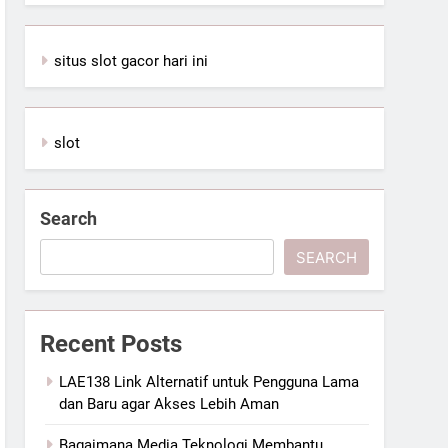
situs slot gacor hari ini
slot
Search
SEARCH
Recent Posts
LAE138 Link Alternatif untuk Pengguna Lama
dan Baru agar Akses Lebih Aman
Bagaimana Media Teknologi Membantu