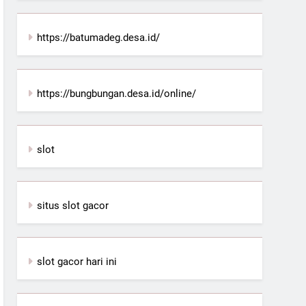
https://batumadeg.desa.id/
https://bungbungan.desa.id/online/
slot
situs slot gacor
slot gacor hari ini