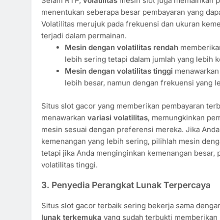
Selain RTP,
volatilitas
mesin slot juga memainkan p
menentukan seberapa besar pembayaran yang dapa
Volatilitas merujuk pada frekuensi dan ukuran ke
terjadi dalam permainan.
Mesin dengan volatilitas rendah
memberikan
lebih sering tetapi dalam jumlah yang lebih ke
Mesin dengan volatilitas tinggi
menawarkan 
lebih besar, namun dengan frekuensi yang le
Situs slot gacor yang memberikan pembayaran terb
menawarkan
variasi volatilitas
, memungkinkan pem
mesin sesuai dengan preferensi mereka. Jika Anda
kemenangan yang lebih sering, pilihlah mesin denga
tetapi jika Anda menginginkan kemenangan besar, 
volatilitas tinggi.
3.
Penyedia Perangkat Lunak Terpercaya
Situs slot gacor terbaik sering bekerja sama deng
lunak terkemuka
yang sudah terbukti memberikan