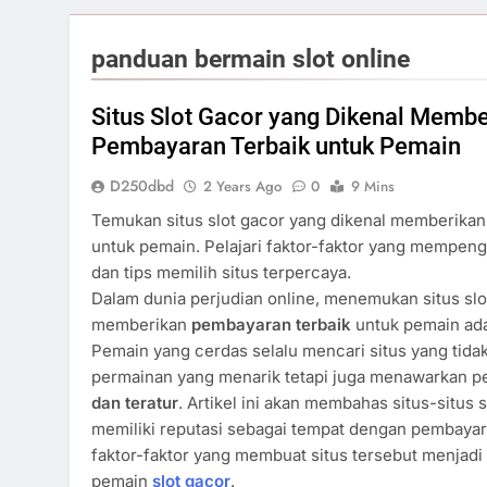
panduan bermain slot online
Situs Slot Gacor yang Dikenal Membe
Pembayaran Terbaik untuk Pemain
D250dbd
2 Years Ago
0
9 Mins
Temukan situs slot gacor yang dikenal memberikan
untuk pemain. Pelajari faktor-faktor yang mempen
dan tips memilih situs terpercaya.
Dalam dunia perjudian online, menemukan situs slo
memberikan
pembayaran terbaik
untuk pemain adal
Pemain yang cerdas selalu mencari situs yang tida
permainan yang menarik tetapi juga menawarkan 
dan teratur
. Artikel ini akan membahas situs-situs 
memiliki reputasi sebagai tempat dengan pembayara
faktor-faktor yang membuat situs tersebut menjadi 
pemain
slot gacor
.