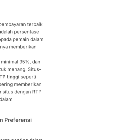
 pembayaran terbaik
adalah persentase
 kepada pemain dalam
sanya memberikan
 minimal 95%, dan
tuk menang. Situs-
TP tinggi
seperti
sering memberikan
 situs dengan RTP
 dalam
n Preferensi