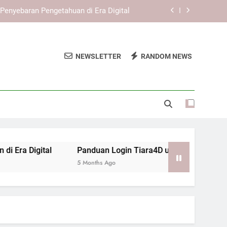
enyebaran Pengetahuan di Era Digital
tuk Pengguna Baru di Platform Digital
ganggu Akibat Cuaca Buruk di Makassar
NEWSLETTER
RANDOM NEWS
 Lama dan Baru agar Akses Lebih Aman
Yang Dirancang Meningkatkan Kekuatan Dan Daya Tahan Tubuh.
enyebaran Pengetahuan di Era Digital
tuk Pengguna Baru di Platform Digital
ganggu Akibat Cuaca Buruk di Makassar
al
Panduan Login Tiara4D untuk Pengguna Baru di Platfo
5 Months Ago