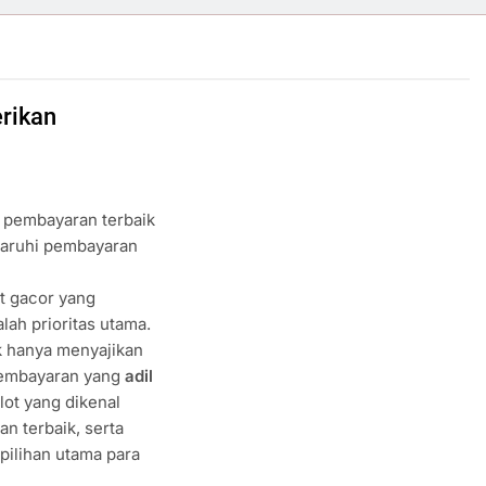
rikan
 pembayaran terbaik
garuhi pembayaran
t gacor yang
ah prioritas utama.
k hanya menyajikan
pembayaran yang
adil
slot yang dikenal
n terbaik, serta
pilihan utama para