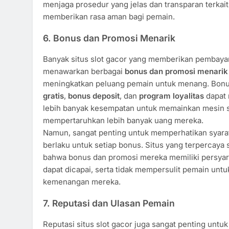
menjaga prosedur yang jelas dan transparan terkait
memberikan rasa aman bagi pemain.
6.
Bonus dan Promosi Menarik
Banyak situs slot gacor yang memberikan pembayar
menawarkan berbagai
bonus dan promosi menarik
meningkatkan peluang pemain untuk menang. Bonu
gratis
,
bonus deposit
, dan
program loyalitas
dapat
lebih banyak kesempatan untuk memainkan mesin s
mempertaruhkan lebih banyak uang mereka.
Namun, sangat penting untuk memperhatikan syara
berlaku untuk setiap bonus. Situs yang terpercaya
bahwa bonus dan promosi mereka memiliki persyar
dapat dicapai, serta tidak mempersulit pemain unt
kemenangan mereka.
7.
Reputasi dan Ulasan Pemain
Reputasi situs slot gacor juga sangat penting unt