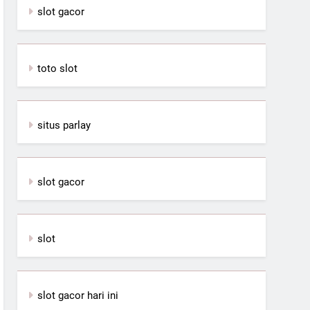
slot gacor
toto slot
situs parlay
slot gacor
slot
slot gacor hari ini