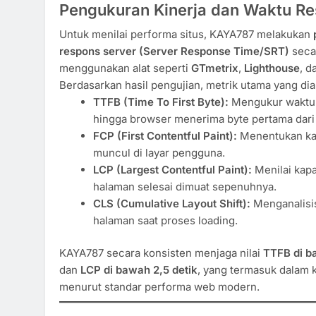
Pengukuran Kinerja dan Waktu R
Untuk menilai performa situs, KAYA787 melakukan
respons server (Server Response Time/SRT)
secar
menggunakan alat seperti
GTmetrix
,
Lighthouse
, d
Berdasarkan hasil pengujian, metrik utama yang dian
TTFB (Time To First Byte):
Mengukur waktu 
hingga browser menerima byte pertama dari 
FCP (First Contentful Paint):
Menentukan ka
muncul di layar pengguna.
LCP (Largest Contentful Paint):
Menilai kap
halaman selesai dimuat sepenuhnya.
CLS (Cumulative Layout Shift):
Menganalisis 
halaman saat proses loading.
KAYA787 secara konsisten menjaga nilai
TTFB di b
dan
LCP di bawah 2,5 detik
, yang termasuk dalam 
menurut standar performa web modern.