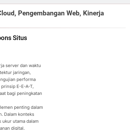
r Cloud, Pengembangan Web, Kinerja
pons Situs
rja server dan waktu
ektur jaringan,
pengujian performa
 prinsip E-E-A-T,
faat bagi peningkatan
elemen penting dalam
n. Dalam konteks
ak ukur utama dalam
nan digital.