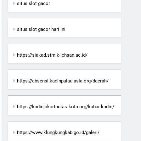
situs slot gacor
situs slot gacor hari ini
https://siakad.stmik-ichsan.ac.id/
https://absensi.kadinpulaulasia.org/daerah/
https://kadinjakartautarakota.org/kabar-kadin/
https://www.klungkungkab.go.id/galeri/