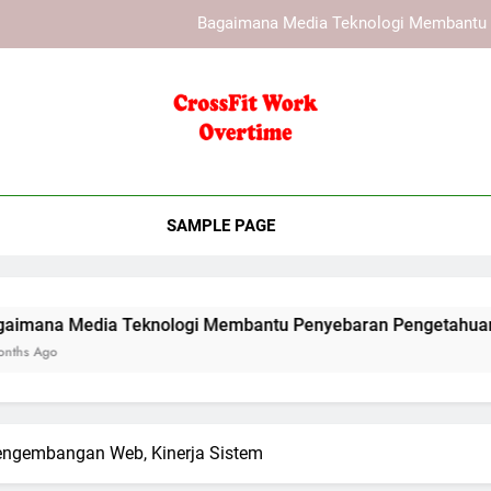
Bagaimana Media Teknologi Membantu P
Panduan Login Tiara4D un
Aktivitas Sekolah dan Kerja Ter
ssFit Work Overtime
LAE138 Link Alternatif untuk Pengguna
ngan CrossFit Work Overtime Untuk Pelatihan Fisik Intensif 
Bagaimana Media Teknologi Membantu P
SAMPLE PAGE
Panduan Login Tiara4D un
Aktivitas Sekolah dan Kerja Ter
a Teknologi Membantu Penyebaran Pengetahuan di Era Digit
 Pengembangan Web, Kinerja Sistem