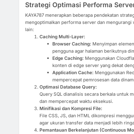
Strategi Optimasi Performa Serve
KAYA787 menerapkan beberapa pendekatan strateg
mengoptimalkan performa server dan mengurangi w
lain:
Caching Multi-Layer:
Browser Caching:
Menyimpan elemen s
pengguna agar halaman berikutnya dim
Edge Caching:
Menggunakan Cloudfla
konten di edge server yang dekat de
Application Cache:
Menggunakan Redi
mempercepat pemrosesan data dinami
Optimasi Database Query:
Query SQL dianalisis secara berkala untuk m
dan mempercepat waktu eksekusi.
Minifikasi dan Kompresi File:
File CSS, JS, dan HTML dikompresi menggun
agar ukuran transfer data menjadi lebih ring
Pemantauan Berkelanjutan (Continuous Mon