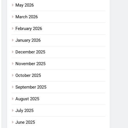
May 2026
March 2026
February 2026
January 2026
December 2025
November 2025
October 2025
September 2025
August 2025
July 2025
June 2025