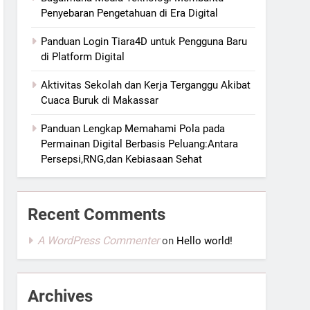
Penyebaran Pengetahuan di Era Digital
Panduan Login Tiara4D untuk Pengguna Baru
di Platform Digital
Aktivitas Sekolah dan Kerja Terganggu Akibat
Cuaca Buruk di Makassar
Panduan Lengkap Memahami Pola pada
Permainan Digital Berbasis Peluang:Antara
Persepsi,RNG,dan Kebiasaan Sehat
Recent Comments
A WordPress Commenter
on
Hello world!
Archives