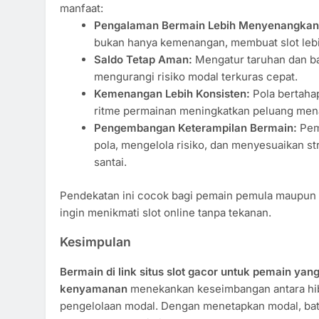
manfaat:
Pengalaman Bermain Lebih Menyenangkan
bukan hanya kemenangan, membuat slot leb
Saldo Tetap Aman:
Mengatur taruhan dan ba
mengurangi risiko modal terkuras cepat.
Kemenangan Lebih Konsisten:
Pola bertaha
ritme permainan meningkatkan peluang mena
Pengembangan Keterampilan Bermain:
Pem
pola, mengelola risiko, dan menyesuaikan st
santai.
Pendekatan ini cocok bagi pemain pemula maupun
ingin menikmati slot online tanpa tekanan.
Kesimpulan
Bermain di link situs slot gacor untuk pemain yan
kenyamanan
menekankan keseimbangan antara hibu
pengelolaan modal. Dengan menetapkan modal, bata