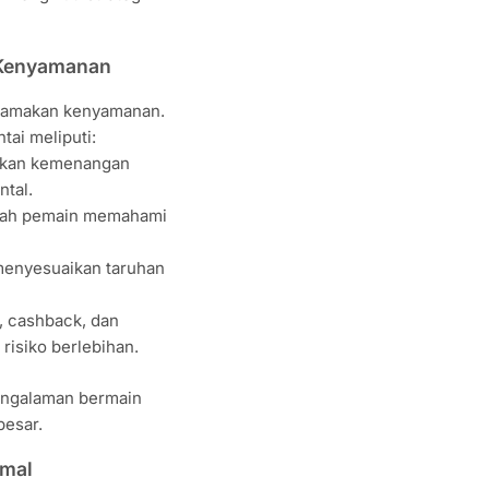
 Kenyamanan
utamakan kenyamanan.
ai meliputi:
kan kemenangan
ntal.
h pemain memahami
enyesuaikan taruhan
, cashback, dan
isiko berlebihan.
pengalaman bermain
esar.
imal