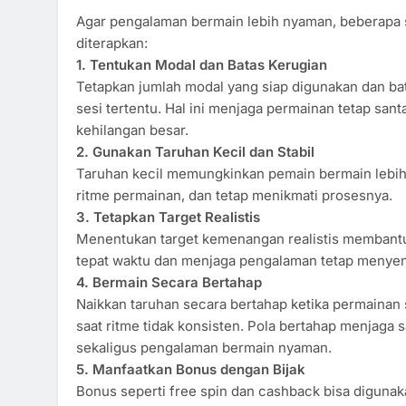
Agar pengalaman bermain lebih nyaman, beberapa s
diterapkan:
1. Tentukan Modal dan Batas Kerugian
Tetapkan jumlah modal yang siap digunakan dan ba
sesi tertentu. Hal ini menjaga permainan tetap sant
kehilangan besar.
2. Gunakan Taruhan Kecil dan Stabil
Taruhan kecil memungkinkan pemain bermain lebi
ritme permainan, dan tetap menikmati prosesnya.
3. Tetapkan Target Realistis
Menentukan target kemenangan realistis membant
tepat waktu dan menjaga pengalaman tetap menye
4. Bermain Secara Bertahap
Naikkan taruhan secara bertahap ketika permainan s
saat ritme tidak konsisten. Pola bertahap menjaga 
sekaligus pengalaman bermain nyaman.
5. Manfaatkan Bonus dengan Bijak
Bonus seperti free spin dan cashback bisa digunak