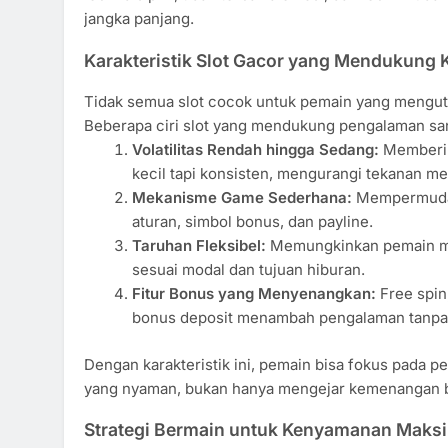
jangka panjang.
Karakteristik Slot Gacor yang Mendukung
Tidak semua slot cocok untuk pemain yang meng
Beberapa ciri slot yang mendukung pengalaman sant
Volatilitas Rendah hingga Sedang:
Memberi
kecil tapi konsisten, mengurangi tekanan me
Mekanisme Game Sederhana:
Mempermuda
aturan, simbol bonus, dan payline.
Taruhan Fleksibel:
Memungkinkan pemain m
sesuai modal dan tujuan hiburan.
Fitur Bonus yang Menyenangkan:
Free spin
bonus deposit menambah pengalaman tanpa r
Dengan karakteristik ini, pemain bisa fokus pada 
yang nyaman, bukan hanya mengejar kemenangan b
Strategi Bermain untuk Kenyamanan Maks