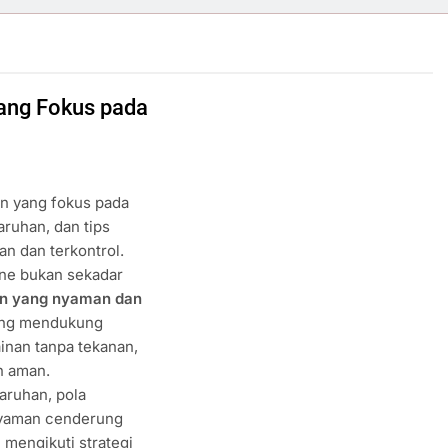
yang Fokus pada
in yang fokus pada
ruhan, dan tips
n dan terkontrol.
ine bukan sekadar
n yang nyaman dan
ng mendukung
inan tanpa tekanan,
n aman.
aruhan, pola
nyaman cenderung
 mengikuti strategi