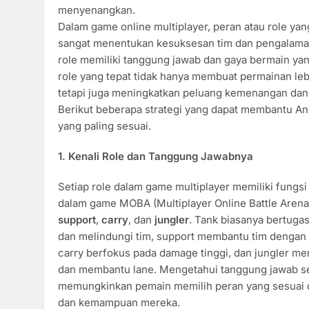
menyenangkan.
Dalam game online multiplayer, peran atau role yan
sangat menentukan kesuksesan tim dan pengalama
role memiliki tanggung jawab dan gaya bermain ya
role yang tepat tidak hanya membuat permainan l
tetapi juga meningkatkan peluang kemenangan dan
Berikut beberapa strategi yang dapat membantu A
yang paling sesuai.
1. Kenali Role dan Tanggung Jawabnya
Setiap role dalam game multiplayer memiliki fungsi
dalam game MOBA (Multiplayer Online Battle Arena)
support
,
carry
, dan
jungler
. Tank biasanya bertug
dan melindungi tim, support membantu tim dengan b
carry berfokus pada damage tinggi, dan jungler me
dan membantu lane. Mengetahui tanggung jawab se
memungkinkan pemain memilih peran yang sesuai 
dan kemampuan mereka.