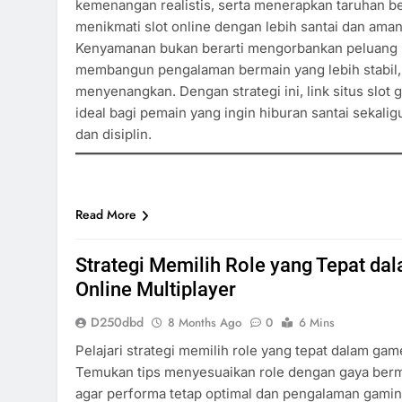
kemenangan realistis, serta menerapkan taruhan b
menikmati slot online dengan lebih santai dan aman
Kenyamanan bukan berarti mengorbankan peluang 
membangun pengalaman bermain yang lebih stabil, 
menyenangkan. Dengan strategi ini, link situs slot 
ideal bagi pemain yang ingin hiburan santai sekali
dan disiplin.
Read More
Strategi Memilih Role yang Tepat d
Online Multiplayer
D250dbd
8 Months Ago
0
6 Mins
Pelajari strategi memilih role yang tepat dalam game
Temukan tips menyesuaikan role dengan gaya berma
agar performa tetap optimal dan pengalaman gamin