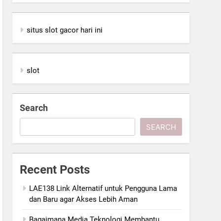
situs slot gacor hari ini
slot
Search
SEARCH
Recent Posts
LAE138 Link Alternatif untuk Pengguna Lama
dan Baru agar Akses Lebih Aman
Bagaimana Media Teknologi Membantu