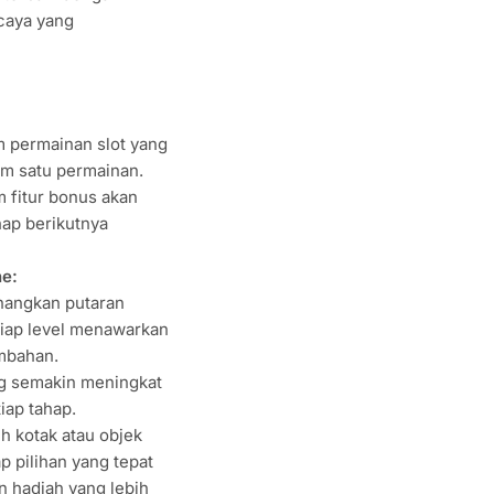
rcaya yang
 permainan slot yang
am satu permainan.
m fitur bonus akan
ap berikutnya
ne:
angkan putaran
tiap level menawarkan
mbahan.
 semakin meningkat
iap tahap.
h kotak atau objek
 pilihan yang tepat
 hadiah yang lebih