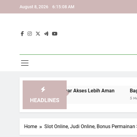
Skip
August 8, 2026
6:15:09 AM
to
content
Cro
Gabung De
a Lama dan Baru agar Akses Lebih Aman
Bagaimana Medi
5 Months Ago
HEADLINES
Home
Slot Online, Judi Online, Bonus Permainan 