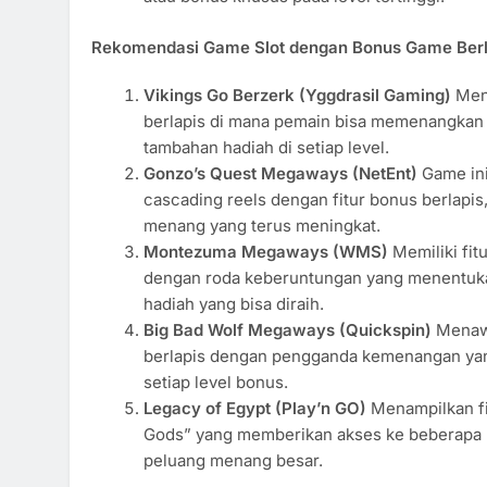
Rekomendasi Game Slot dengan Bonus Game Berl
Vikings Go Berzerk (Yggdrasil Gaming)
Mena
berlapis di mana pemain bisa memenangkan 
tambahan hadiah di setiap level.
Gonzo’s Quest Megaways (NetEnt)
Game in
cascading reels dengan fitur bonus berlapi
menang yang terus meningkat.
Montezuma Megaways (WMS)
Memiliki fit
dengan roda keberuntungan yang menentuka
hadiah yang bisa diraih.
Big Bad Wolf Megaways (Quickspin)
Menawa
berlapis dengan pengganda kemenangan yan
setiap level bonus.
Legacy of Egypt (Play’n GO)
Menampilkan fi
Gods” yang memberikan akses ke beberapa 
peluang menang besar.