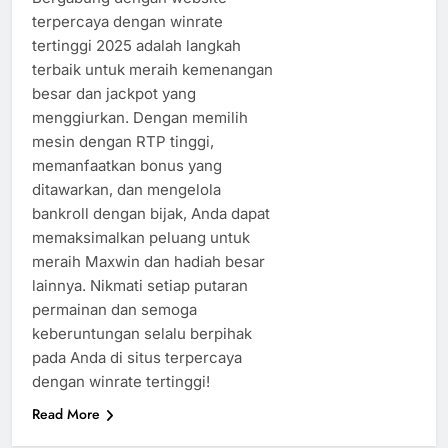
terpercaya dengan winrate
tertinggi 2025 adalah langkah
terbaik untuk meraih kemenangan
besar dan jackpot yang
menggiurkan. Dengan memilih
mesin dengan RTP tinggi,
memanfaatkan bonus yang
ditawarkan, dan mengelola
bankroll dengan bijak, Anda dapat
memaksimalkan peluang untuk
meraih Maxwin dan hadiah besar
lainnya. Nikmati setiap putaran
permainan dan semoga
keberuntungan selalu berpihak
pada Anda di situs terpercaya
dengan winrate tertinggi!
Read More