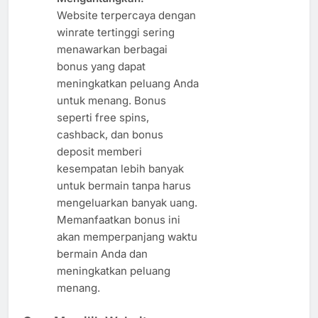
Website terpercaya dengan
winrate tertinggi sering
menawarkan berbagai
bonus yang dapat
meningkatkan peluang Anda
untuk menang. Bonus
seperti free spins,
cashback, dan bonus
deposit memberi
kesempatan lebih banyak
untuk bermain tanpa harus
mengeluarkan banyak uang.
Memanfaatkan bonus ini
akan memperpanjang waktu
bermain Anda dan
meningkatkan peluang
menang.