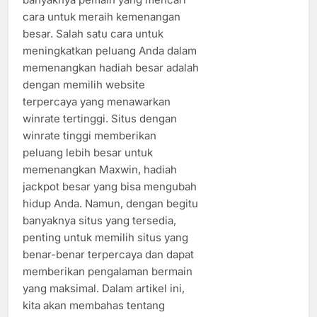
cara untuk meraih kemenangan
besar. Salah satu cara untuk
meningkatkan peluang Anda dalam
memenangkan hadiah besar adalah
dengan memilih website
terpercaya yang menawarkan
winrate tertinggi. Situs dengan
winrate tinggi memberikan
peluang lebih besar untuk
memenangkan Maxwin, hadiah
jackpot besar yang bisa mengubah
hidup Anda. Namun, dengan begitu
banyaknya situs yang tersedia,
penting untuk memilih situs yang
benar-benar terpercaya dan dapat
memberikan pengalaman bermain
yang maksimal. Dalam artikel ini,
kita akan membahas tentang