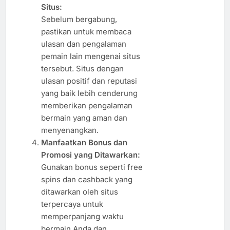
Situs:
Sebelum bergabung,
pastikan untuk membaca
ulasan dan pengalaman
pemain lain mengenai situs
tersebut. Situs dengan
ulasan positif dan reputasi
yang baik lebih cenderung
memberikan pengalaman
bermain yang aman dan
menyenangkan.
Manfaatkan Bonus dan
Promosi yang Ditawarkan:
Gunakan bonus seperti free
spins dan cashback yang
ditawarkan oleh situs
terpercaya untuk
memperpanjang waktu
bermain Anda dan