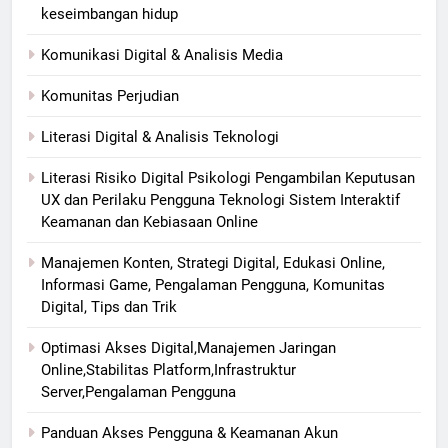
keseimbangan hidup
Komunikasi Digital & Analisis Media
Komunitas Perjudian
Literasi Digital & Analisis Teknologi
Literasi Risiko Digital Psikologi Pengambilan Keputusan
UX dan Perilaku Pengguna Teknologi Sistem Interaktif
Keamanan dan Kebiasaan Online
Manajemen Konten, Strategi Digital, Edukasi Online,
Informasi Game, Pengalaman Pengguna, Komunitas
Digital, Tips dan Trik
Optimasi Akses Digital,Manajemen Jaringan
Online,Stabilitas Platform,Infrastruktur
Server,Pengalaman Pengguna
Panduan Akses Pengguna & Keamanan Akun