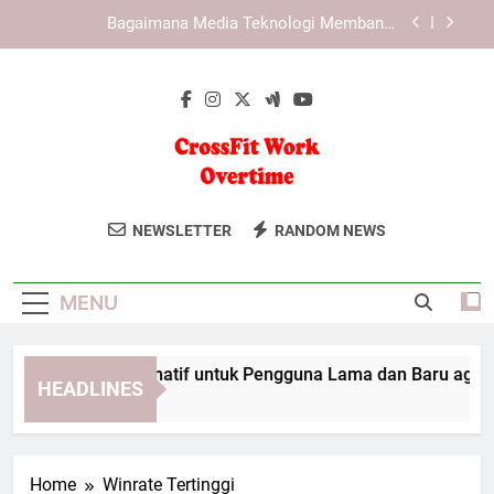
Skip
Panduan Login Tiara4D untuk Pengguna Baru di
to
Platform Digital
content
Aktivitas Sekolah dan Kerja Terganggu Akibat
Cuaca Buruk di Makassar
LAE138 Link Alternatif untuk Pengguna Lama dan
Baru agar Akses Lebih Aman
Bagaimana Media Teknologi Membantu
Penyebaran Pengetahuan di Era Digital
CrossFit Work
Gabung Dengan CrossFit Work Overtime
Panduan Login Tiara4D untuk Pengguna Baru di
NEWSLETTER
RANDOM NEWS
Platform Digital
Overtime
Untuk Pelatihan Fisik Intensif Yang
Aktivitas Sekolah dan Kerja Terganggu Akibat
Dirancang Meningkatkan Kekuatan Dan
Cuaca Buruk di Makassar
MENU
Daya Tahan Tubuh.
E138 Link Alternatif untuk Pengguna Lama dan Baru agar Ak
HEADLINES
onths Ago
Home
Winrate Tertinggi