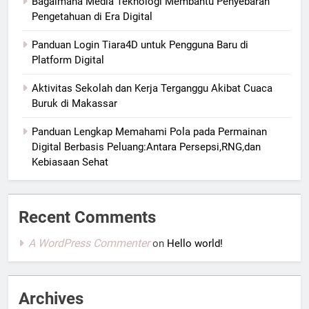
Bagaimana Media Teknologi Membantu Penyebaran
Pengetahuan di Era Digital
Panduan Login Tiara4D untuk Pengguna Baru di
Platform Digital
Aktivitas Sekolah dan Kerja Terganggu Akibat Cuaca
Buruk di Makassar
Panduan Lengkap Memahami Pola pada Permainan
Digital Berbasis Peluang:Antara Persepsi,RNG,dan
Kebiasaan Sehat
Recent Comments
A WordPress Commenter
on
Hello world!
Archives