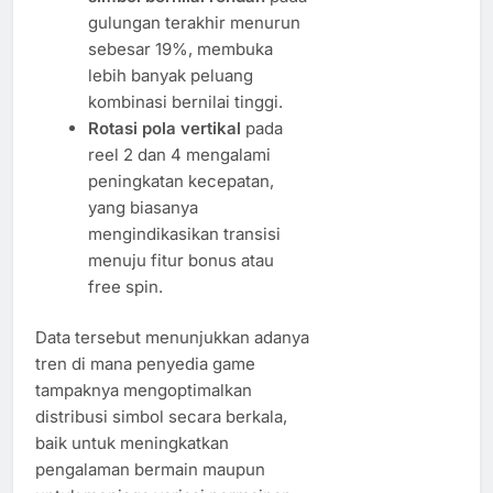
gulungan terakhir menurun
sebesar 19%, membuka
lebih banyak peluang
kombinasi bernilai tinggi.
Rotasi pola vertikal
pada
reel 2 dan 4 mengalami
peningkatan kecepatan,
yang biasanya
mengindikasikan transisi
menuju fitur bonus atau
free spin.
Data tersebut menunjukkan adanya
tren di mana penyedia game
tampaknya mengoptimalkan
distribusi simbol secara berkala,
baik untuk meningkatkan
pengalaman bermain maupun