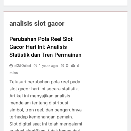
analisis slot gacor
Perubahan Pola Reel Slot
Gacor Hari Ini: Analisis
Statistik dan Tren Permainan
d250dbd
1 year ago
0
6
mins
Telusuri perubahan pola reel pada
slot gacor hari ini secara statistik.
Artikel ini menyajikan analisis
mendalam tentang distribusi
simbol, tren reel, dan pengaruhnya
terhadap kemenangan pemain.
Slot digital saat ini telah mengalami
evolusi signifikan, tidak hanya dari