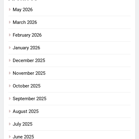
May 2026
March 2026
February 2026
January 2026
December 2025
November 2025
October 2025
September 2025
August 2025
July 2025
June 2025