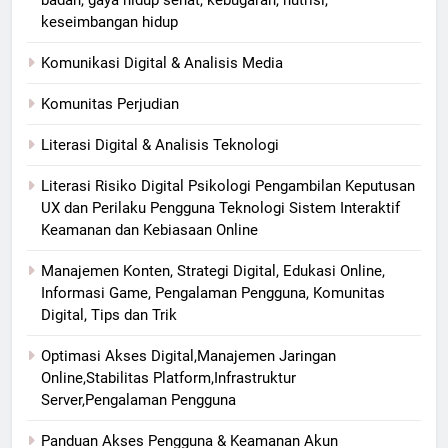
badan, gaya hidup sehat, kebugaran, nutrisi,
keseimbangan hidup
Komunikasi Digital & Analisis Media
Komunitas Perjudian
Literasi Digital & Analisis Teknologi
Literasi Risiko Digital Psikologi Pengambilan Keputusan
UX dan Perilaku Pengguna Teknologi Sistem Interaktif
Keamanan dan Kebiasaan Online
Manajemen Konten, Strategi Digital, Edukasi Online,
Informasi Game, Pengalaman Pengguna, Komunitas
Digital, Tips dan Trik
Optimasi Akses Digital,Manajemen Jaringan
Online,Stabilitas Platform,Infrastruktur
Server,Pengalaman Pengguna
Panduan Akses Pengguna & Keamanan Akun