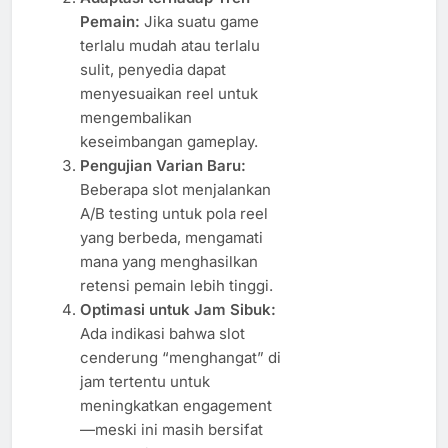
Pemain:
Jika suatu game
terlalu mudah atau terlalu
sulit, penyedia dapat
menyesuaikan reel untuk
mengembalikan
keseimbangan gameplay.
Pengujian Varian Baru:
Beberapa slot menjalankan
A/B testing untuk pola reel
yang berbeda, mengamati
mana yang menghasilkan
retensi pemain lebih tinggi.
Optimasi untuk Jam Sibuk:
Ada indikasi bahwa slot
cenderung “menghangat” di
jam tertentu untuk
meningkatkan engagement
—meski ini masih bersifat