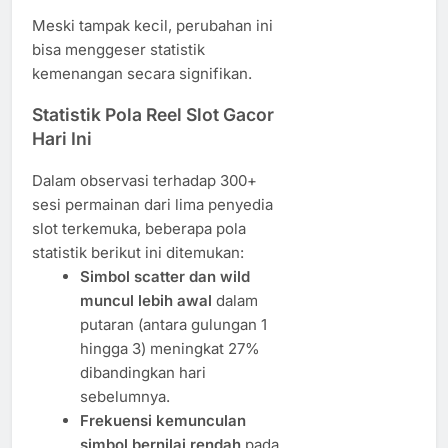
Meski tampak kecil, perubahan ini
bisa menggeser statistik
kemenangan secara signifikan.
Statistik Pola Reel Slot Gacor
Hari Ini
Dalam observasi terhadap 300+
sesi permainan dari lima penyedia
slot terkemuka, beberapa pola
statistik berikut ini ditemukan:
Simbol scatter dan wild
muncul lebih awal
dalam
putaran (antara gulungan 1
hingga 3) meningkat 27%
dibandingkan hari
sebelumnya.
Frekuensi kemunculan
simbol bernilai rendah
pada