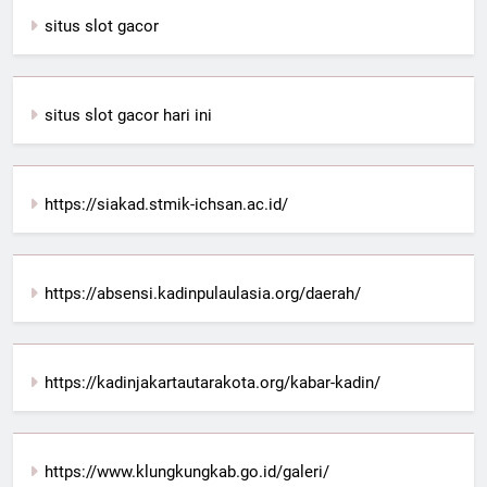
situs slot gacor
situs slot gacor hari ini
https://siakad.stmik-ichsan.ac.id/
https://absensi.kadinpulaulasia.org/daerah/
https://kadinjakartautarakota.org/kabar-kadin/
https://www.klungkungkab.go.id/galeri/