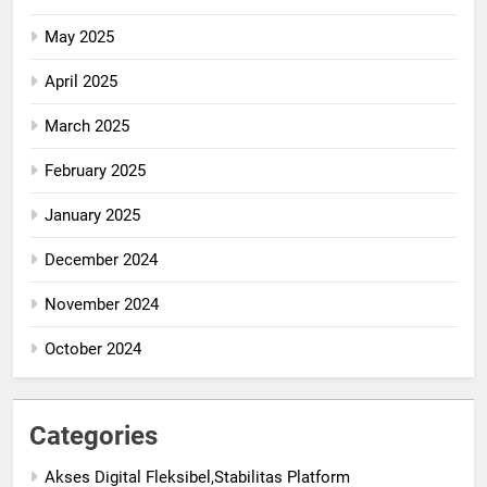
May 2025
April 2025
March 2025
February 2025
January 2025
December 2024
November 2024
October 2024
Categories
Akses Digital Fleksibel,Stabilitas Platform