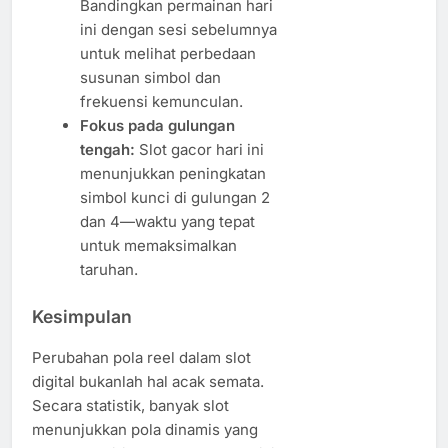
Bandingkan permainan hari
ini dengan sesi sebelumnya
untuk melihat perbedaan
susunan simbol dan
frekuensi kemunculan.
Fokus pada gulungan
tengah:
Slot gacor hari ini
menunjukkan peningkatan
simbol kunci di gulungan 2
dan 4—waktu yang tepat
untuk memaksimalkan
taruhan.
Kesimpulan
Perubahan pola reel dalam slot
digital bukanlah hal acak semata.
Secara statistik, banyak slot
menunjukkan pola dinamis yang