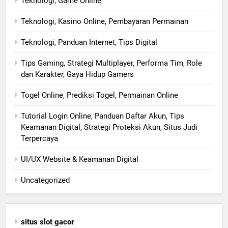
Teknologi, Game Online
Teknologi, Kasino Online, Pembayaran Permainan
Teknologi, Panduan Internet, Tips Digital
Tips Gaming, Strategi Multiplayer, Performa Tim, Role
dan Karakter, Gaya Hidup Gamers
Togel Online, Prediksi Togel, Permainan Online
Tutorial Login Online, Panduan Daftar Akun, Tips
Keamanan Digital, Strategi Proteksi Akun, Situs Judi
Terpercaya
UI/UX Website & Keamanan Digital
Uncategorized
situs slot gacor