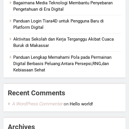
Bagaimana Media Teknologi Membantu Penyebaran
Pengetahuan di Era Digital
Panduan Login Tiara4D untuk Pengguna Baru di
Platform Digital
Aktivitas Sekolah dan Kerja Terganggu Akibat Cuaca
Buruk di Makassar
Panduan Lengkap Memahami Pola pada Permainan
Digital Berbasis Peluang:Antara Persepsi,RNG,dan
Kebiasaan Sehat
Recent Comments
A WordPress Commenter
on
Hello world!
Archives