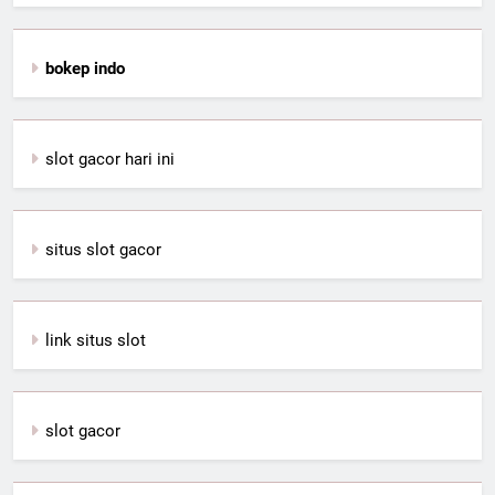
bokep indo
slot gacor hari ini
situs slot gacor
link situs slot
slot gacor