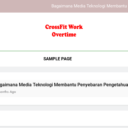
Bagaimana Media Teknologi Membantu P
Panduan Login Tiara4D un
Aktivitas Sekolah dan Kerja Ter
ssFit Work Overtime
LAE138 Link Alternatif untuk Pengguna
ngan CrossFit Work Overtime Untuk Pelatihan Fisik Intensif 
Bagaimana Media Teknologi Membantu P
SAMPLE PAGE
Panduan Login Tiara4D un
Aktivitas Sekolah dan Kerja Ter
a Teknologi Membantu Penyebaran Pengetahuan di Era Digit