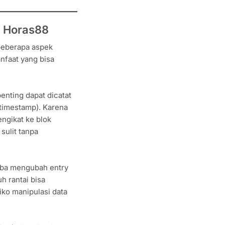
k Horas88
beberapa aspek
nfaat yang bisa
penting dapat dicatat
timestamp). Karena
engikat ke blok
sulit tanpa
oba mengubah entry
h rantai bisa
iko manipulasi data