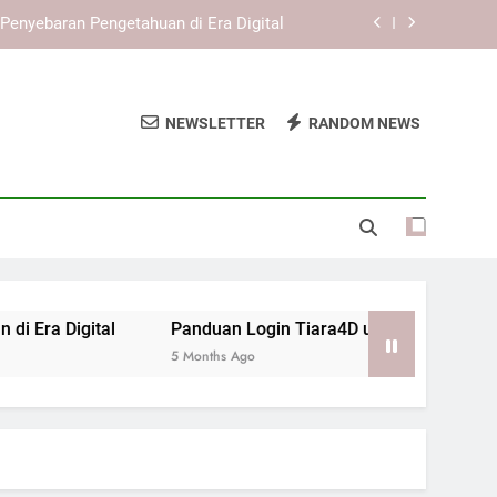
enyebaran Pengetahuan di Era Digital
tuk Pengguna Baru di Platform Digital
ganggu Akibat Cuaca Buruk di Makassar
NEWSLETTER
RANDOM NEWS
 Lama dan Baru agar Akses Lebih Aman
Yang Dirancang Meningkatkan Kekuatan Dan Daya Tahan Tubuh.
enyebaran Pengetahuan di Era Digital
tuk Pengguna Baru di Platform Digital
ganggu Akibat Cuaca Buruk di Makassar
al
Panduan Login Tiara4D untuk Pengguna Baru di Platfo
5 Months Ago