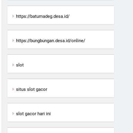
https://batumadeg.desa.id/
https://bungbungan.desa.id/online/
slot
situs slot gacor
slot gacor hari ini