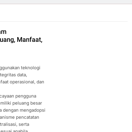
lam
uang, Manfaat,
nggunakan teknologi
egritas data,
nfaat operasional, dan
ercayaan pengguna
iliki peluang besar
ata dengan mengadopsi
kanisme pencatatan
ralisasi, serta
esuai apabila