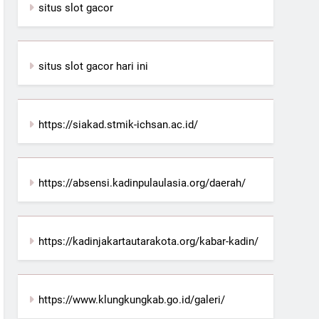
situs slot gacor
situs slot gacor hari ini
https://siakad.stmik-ichsan.ac.id/
https://absensi.kadinpulaulasia.org/daerah/
https://kadinjakartautarakota.org/kabar-kadin/
https://www.klungkungkab.go.id/galeri/