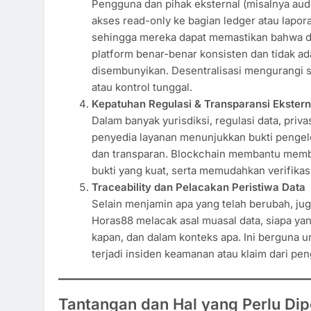
Pengguna dan pihak eksternal (misalnya audi
akses read-only ke bagian ledger atau lapor
sehingga mereka dapat memastikan bahwa da
platform benar-benar konsisten dan tidak ada
disembunyikan. Desentralisasi mengurangi sa
atau kontrol tunggal.
Kepatuhan Regulasi & Transparansi Ekstern
Dalam banyak yurisdiksi, regulasi data, priva
penyedia layanan menunjukkan bukti pengel
dan transparan. Blockchain membantu mem
bukti yang kuat, serta memudahkan verifikas
Traceability dan Pelacakan Peristiwa Data
Selain menjamin apa yang telah berubah, j
Horas88 melacak asal muasal data, siapa ya
kapan, dan dalam konteks apa. Ini berguna un
terjadi insiden keamanan atau klaim dari pe
Tantangan dan Hal yang Perlu Dip