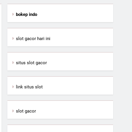
bokep indo
slot gacor hari ini
situs slot gacor
link situs slot
slot gacor