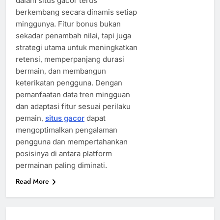
dalam situs gacor terus
berkembang secara dinamis setiap
minggunya. Fitur bonus bukan
sekadar penambah nilai, tapi juga
strategi utama untuk meningkatkan
retensi, memperpanjang durasi
bermain, dan membangun
keterikatan pengguna. Dengan
pemanfaatan data tren mingguan
dan adaptasi fitur sesuai perilaku
pemain,
situs gacor
dapat
mengoptimalkan pengalaman
pengguna dan mempertahankan
posisinya di antara platform
permainan paling diminati.
Read More