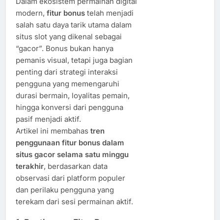
Dalam ekosistem permainan digital
modern,
fitur bonus
telah menjadi
salah satu daya tarik utama dalam
situs slot yang dikenal sebagai
“gacor”. Bonus bukan hanya
pemanis visual, tetapi juga bagian
penting dari strategi interaksi
pengguna yang memengaruhi
durasi bermain, loyalitas pemain,
hingga konversi dari pengguna
pasif menjadi aktif.
Artikel ini membahas
tren
penggunaan fitur bonus dalam
situs gacor selama satu minggu
terakhir
, berdasarkan data
observasi dari platform populer
dan perilaku pengguna yang
terekam dari sesi permainan aktif.