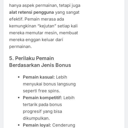
hanya aspek permainan, tetapi juga
alat retensi pengguna
yang sangat
efektif. Pemain merasa ada
kemungkinan “kejutan” setiap kali
mereka memutar mesin, membuat
mereka enggan keluar dari
permainan.
5. Perilaku Pemain
Berdasarkan Jenis Bonus
Pemain kasual:
Lebih
menyukai bonus langsung
seperti free spins.
Pemain kompetitif:
Lebih
tertarik pada bonus
progresif yang bisa
dikumpulkan.
Pemain loyal:
Cenderung