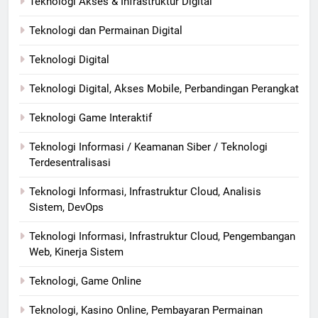
Teknologi Akses & Infrastruktur Digital
Teknologi dan Permainan Digital
Teknologi Digital
Teknologi Digital, Akses Mobile, Perbandingan Perangkat
Teknologi Game Interaktif
Teknologi Informasi / Keamanan Siber / Teknologi
Terdesentralisasi
Teknologi Informasi, Infrastruktur Cloud, Analisis
Sistem, DevOps
Teknologi Informasi, Infrastruktur Cloud, Pengembangan
Web, Kinerja Sistem
Teknologi, Game Online
Teknologi, Kasino Online, Pembayaran Permainan