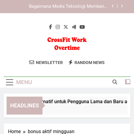
Penyebaran Pengetahuan di Era Digital
Skip
Panduan Login Tiara4D untuk Pengguna Baru di
to
Platform Digital
content
Aktivitas Sekolah dan Kerja Terganggu Akibat
Cuaca Buruk di Makassar
LAE138 Link Alternatif untuk Pengguna Lama dan
Baru agar Akses Lebih Aman
Bagaimana Media Teknologi Membantu
Penyebaran Pengetahuan di Era Digital
CrossFit Work
Gabung Dengan CrossFit Work Overtime
Panduan Login Tiara4D untuk Pengguna Baru di
NEWSLETTER
RANDOM NEWS
Overtime
Platform Digital
Untuk Pelatihan Fisik Intensif Yang
Dirancang Meningkatkan Kekuatan Dan
Aktivitas Sekolah dan Kerja Terganggu Akibat
Cuaca Buruk di Makassar
MENU
Daya Tahan Tubuh.
LAE138 Link Alternatif untuk Pengguna Lama dan Baru agar 
HEADLINES
3 Months Ago
Home
bonus aktif mingguan