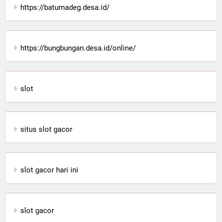
https://batumadeg.desa.id/
https://bungbungan.desa.id/online/
slot
situs slot gacor
slot gacor hari ini
slot gacor