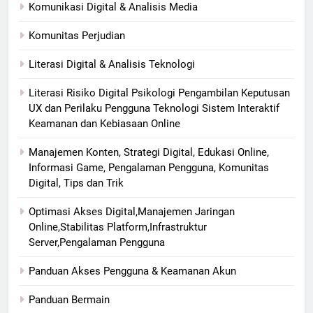
Komunikasi Digital & Analisis Media
Komunitas Perjudian
Literasi Digital & Analisis Teknologi
Literasi Risiko Digital Psikologi Pengambilan Keputusan
UX dan Perilaku Pengguna Teknologi Sistem Interaktif
Keamanan dan Kebiasaan Online
Manajemen Konten, Strategi Digital, Edukasi Online,
Informasi Game, Pengalaman Pengguna, Komunitas
Digital, Tips dan Trik
Optimasi Akses Digital,Manajemen Jaringan
Online,Stabilitas Platform,Infrastruktur
Server,Pengalaman Pengguna
Panduan Akses Pengguna & Keamanan Akun
Panduan Bermain