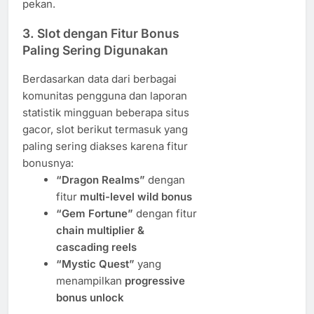
pekan.
3. Slot dengan Fitur Bonus
Paling Sering Digunakan
Berdasarkan data dari berbagai
komunitas pengguna dan laporan
statistik mingguan beberapa situs
gacor, slot berikut termasuk yang
paling sering diakses karena fitur
bonusnya:
“Dragon Realms”
dengan
fitur
multi-level wild bonus
“Gem Fortune”
dengan fitur
chain multiplier &
cascading reels
“Mystic Quest”
yang
menampilkan
progressive
bonus unlock