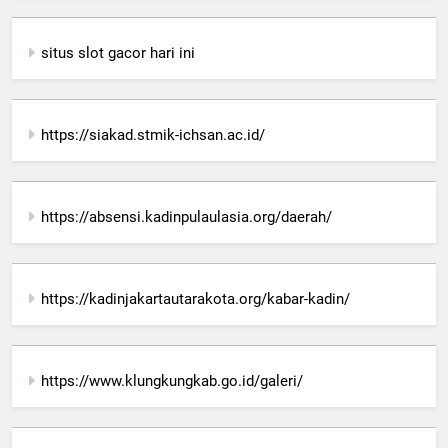
situs slot gacor hari ini
https://siakad.stmik-ichsan.ac.id/
https://absensi.kadinpulaulasia.org/daerah/
https://kadinjakartautarakota.org/kabar-kadin/
https://www.klungkungkab.go.id/galeri/