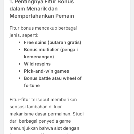
1. Pentingnya Fitur Bonus
dalam Menarik dan
Mempertahankan Pemain
Fitur bonus mencakup berbagai
jenis, seperti:
Free spins (putaran gratis)
Bonus multiplier (pengali
kemenangan)
Wild respins
Pick-and-win games
Bonus battle atau wheel of
fortune
Fitur-fitur tersebut memberikan
sensasi tambahan di luar
mekanisme dasar permainan. Studi
dari berbagai penyedia game
menunjukkan bahwa
slot dengan