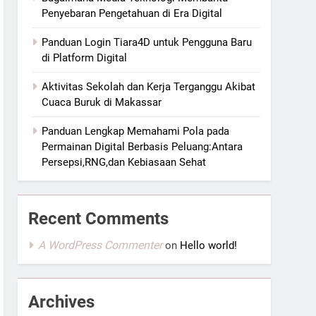
Penyebaran Pengetahuan di Era Digital
Panduan Login Tiara4D untuk Pengguna Baru
di Platform Digital
Aktivitas Sekolah dan Kerja Terganggu Akibat
Cuaca Buruk di Makassar
Panduan Lengkap Memahami Pola pada
Permainan Digital Berbasis Peluang:Antara
Persepsi,RNG,dan Kebiasaan Sehat
Recent Comments
A WordPress Commenter
on
Hello world!
Archives