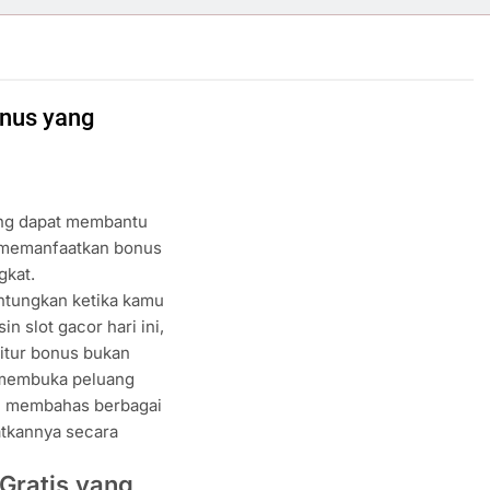
onus yang
ang dapat membantu
 memanfaatkan bonus
gkat.
ntungkan ketika kamu
n slot gacor hari ini,
Fitur bonus bukan
 membuka peluang
kan membahas berbagai
atkannya secara
 Gratis yang