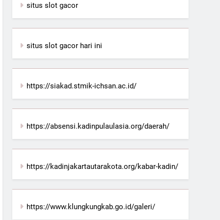
situs slot gacor
situs slot gacor hari ini
https://siakad.stmik-ichsan.ac.id/
https://absensi.kadinpulaulasia.org/daerah/
https://kadinjakartautarakota.org/kabar-kadin/
https://www.klungkungkab.go.id/galeri/