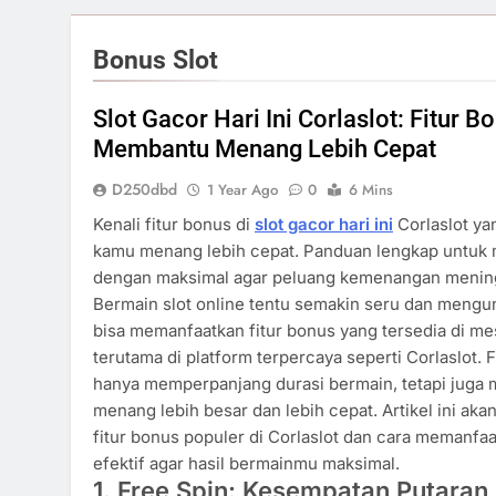
Bonus Slot
Slot Gacor Hari Ini Corlaslot: Fitur B
Membantu Menang Lebih Cepat
D250dbd
1 Year Ago
0
6 Mins
Kenali fitur bonus di
slot gacor hari ini
Corlaslot y
kamu menang lebih cepat. Panduan lengkap untuk
dengan maksimal agar peluang kemenangan menin
Bermain slot online tentu semakin seru dan mengu
bisa memanfaatkan fitur bonus yang tersedia di mesi
terutama di platform terpercaya seperti Corlaslot. 
hanya memperpanjang durasi bermain, tetapi juga
menang lebih besar dan lebih cepat. Artikel ini a
fitur bonus populer di Corlaslot dan cara memanfa
efektif agar hasil bermainmu maksimal.
1. Free Spin: Kesempatan Putaran