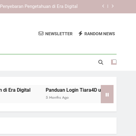
enyebaran Pengetahuan di Era Digital
tuk Pengguna Baru di Platform Digital
ganggu Akibat Cuaca Buruk di Makassar
NEWSLETTER
RANDOM NEWS
 Lama dan Baru agar Akses Lebih Aman
Yang Dirancang Meningkatkan Kekuatan Dan Daya Tahan Tubuh.
enyebaran Pengetahuan di Era Digital
tuk Pengguna Baru di Platform Digital
ganggu Akibat Cuaca Buruk di Makassar
l
Panduan Login Tiara4D untuk Pengguna Baru di Platfo
5 Months Ago