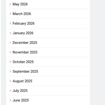
May 2026
March 2026
February 2026
January 2026
December 2025
November 2025
October 2025
September 2025
August 2025
July 2025
June 2025