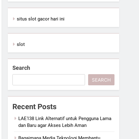
situs slot gacor hari ini
slot
Search
SEARCH
Recent Posts
LAE138 Link Alternatif untuk Pengguna Lama
dan Baru agar Akses Lebih Aman
Bagaimana Media Teknologi Membantu