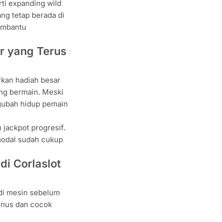
rti expanding wild
ng tetap berada di
membantu
ar yang Terus
rkan hadiah besar
ng bermain. Meski
ngubah hidup pemain
jackpot progresif.
modal sudah cukup
i Corlaslot
a di mesin sebelum
onus dan cocok