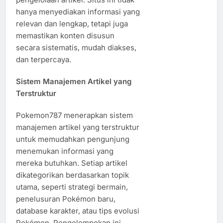
hanya menyediakan informasi yang
relevan dan lengkap, tetapi juga
memastikan konten disusun
secara sistematis, mudah diakses,
dan terpercaya.
Sistem Manajemen Artikel yang
Terstruktur
Pokemon787 menerapkan sistem
manajemen artikel yang terstruktur
untuk memudahkan pengunjung
menemukan informasi yang
mereka butuhkan. Setiap artikel
dikategorikan berdasarkan topik
utama, seperti strategi bermain,
penelusuran Pokémon baru,
database karakter, atau tips evolusi
Pokémon. Pengelompokan ini