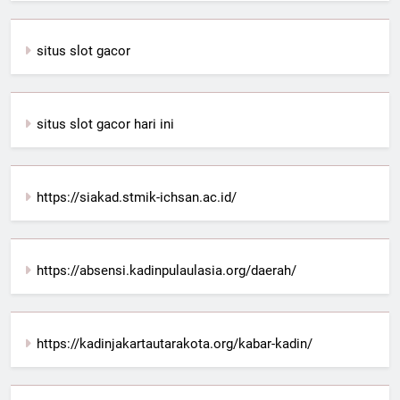
situs slot gacor
situs slot gacor hari ini
https://siakad.stmik-ichsan.ac.id/
https://absensi.kadinpulaulasia.org/daerah/
https://kadinjakartautarakota.org/kabar-kadin/