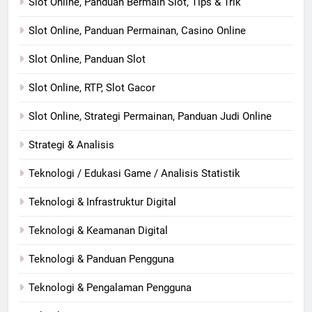
Slot Online, Panduan Bermain Slot, Tips & Trik
Slot Online, Panduan Permainan, Casino Online
Slot Online, Panduan Slot
Slot Online, RTP, Slot Gacor
Slot Online, Strategi Permainan, Panduan Judi Online
Strategi & Analisis
Teknologi / Edukasi Game / Analisis Statistik
Teknologi & Infrastruktur Digital
Teknologi & Keamanan Digital
Teknologi & Panduan Pengguna
Teknologi & Pengalaman Pengguna