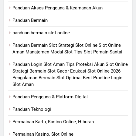
Panduan Akses Pengguna & Keamanan Akun
Panduan Bermain
panduan bermain slot online
Panduan Bermain Slot Strategi Slot Online Slot Online
Aman Manajemen Modal Slot Tips Slot Pemain Santai
Panduan Login Slot Aman Tips Proteksi Akun Slot Online
Strategi Bermain Slot Gacor Edukasi Slot Online 2026
Pengalaman Bermain Slot Optimal Best Practice Login
Slot Aman
Panduan Pengguna & Platform Digital
Panduan Teknologi
Permainan Kartu, Kasino Online, Hiburan
Permainan Kasino, Slot Online