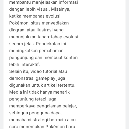
membantu menjelaskan informasi
dengan lebih visual. Misalnya,
ketika membahas evolusi
Pokémon, situs menyediakan
diagram atau ilustrasi yang
menunjukkan tahap-tahap evolusi
secara jelas. Pendekatan ini
meningkatkan pemahaman
pengunjung dan membuat konten
lebih interaktif.
Selain itu, video tutorial atau
demonstrasi gameplay juga
digunakan untuk artikel tertentu.
Media ini tidak hanya menarik
pengunjung tetapi juga
memperkaya pengalaman belajar,
sehingga pengguna dapat
memahami strategi bermain atau
cara menemukan Pokémon baru