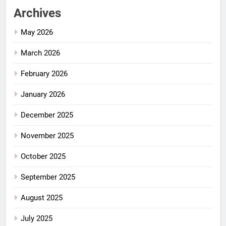
Archives
May 2026
March 2026
February 2026
January 2026
December 2025
November 2025
October 2025
September 2025
August 2025
July 2025