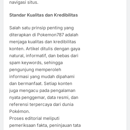
navigasi situs.
Standar Kualitas dan Kredibilitas
Salah satu prinsip penting yang
diterapkan di Pokemon787 adalah
menjaga kualitas dan kredibilitas
konten. Artikel ditulis dengan gaya
natural, informatif, dan bebas dari
spam keywords, sehingga
pengunjung memperoleh
informasi yang mudah dipahami
dan bermanfaat. Setiap konten
juga mengacu pada pengalaman
nyata penggemar, data resmi, dan
referensi terpercaya dari dunia
Pokémon.
Proses editorial meliputi
pemeriksaan fakta, peninjauan tata