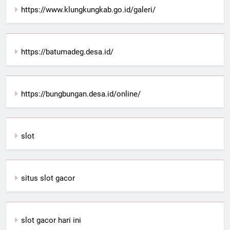
https://www.klungkungkab.go.id/galeri/
https://batumadeg.desa.id/
https://bungbungan.desa.id/online/
slot
situs slot gacor
slot gacor hari ini