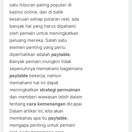
satu hiburan paling populer di
kasino online, dan di balik
keseruan setiap putaran reel, ada
banyak hal yang harus dipahami
oleh pemain untuk meningkatkan
peluang mereka. Salah satu
elemen penting yang perlu
diperhatikan adalah
paytable
.
Banyak pemain mungkin tidak
sepenuhnya memahami bagaimana
paytable
bekerja, namun
memahami hal ini dapat
meningkatkan
strategi permainan
dan memberi wawasan lebih dalam
tentang
cara kemenangan
dicapai.
Dalam artikel ini, kita akan
membahas apa itu
paytable
,
mengapa penting untuk pemain