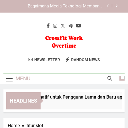
Skip
Panduan Login Tiara4D untuk Pengguna Baru di
to
Platform Digital
content
Aktivitas Sekolah dan Kerja Terganggu Akibat
Cuaca Buruk di Makassar
LAE138 Link Alternatif untuk Pengguna Lama dan
Baru agar Akses Lebih Aman
Bagaimana Media Teknologi Membantu
Penyebaran Pengetahuan di Era Digital
CrossFit Work
Gabung Dengan CrossFit Work Overtime
Panduan Login Tiara4D untuk Pengguna Baru di
NEWSLETTER
RANDOM NEWS
Platform Digital
Overtime
Untuk Pelatihan Fisik Intensif Yang
Aktivitas Sekolah dan Kerja Terganggu Akibat
Dirancang Meningkatkan Kekuatan Dan
Cuaca Buruk di Makassar
MENU
Daya Tahan Tubuh.
E138 Link Alternatif untuk Pengguna Lama dan Baru agar Ak
HEADLINES
onths Ago
Home
fitur slot