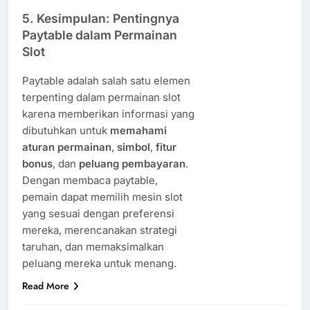
5.
Kesimpulan: Pentingnya
Paytable dalam Permainan
Slot
Paytable adalah salah satu elemen
terpenting dalam permainan slot
karena memberikan informasi yang
dibutuhkan untuk
memahami
aturan permainan
,
simbol
,
fitur
bonus
, dan
peluang pembayaran
.
Dengan membaca paytable,
pemain dapat memilih mesin slot
yang sesuai dengan preferensi
mereka, merencanakan strategi
taruhan, dan memaksimalkan
peluang mereka untuk menang.
Read More