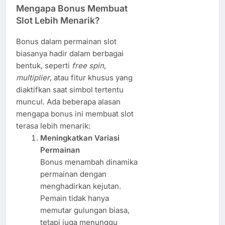
Mengapa Bonus Membuat
Slot Lebih Menarik?
Bonus dalam permainan slot
biasanya hadir dalam berbagai
bentuk, seperti
free spin
,
multiplier
, atau fitur khusus yang
diaktifkan saat simbol tertentu
muncul. Ada beberapa alasan
mengapa bonus ini membuat slot
terasa lebih menarik:
Meningkatkan Variasi
Permainan
Bonus menambah dinamika
permainan dengan
menghadirkan kejutan.
Pemain tidak hanya
memutar gulungan biasa,
tetapi juga menunggu