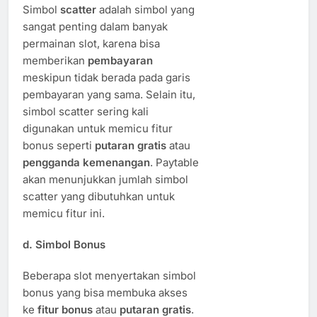
Simbol
scatter
adalah simbol yang
sangat penting dalam banyak
permainan slot, karena bisa
memberikan
pembayaran
meskipun tidak berada pada garis
pembayaran yang sama. Selain itu,
simbol scatter sering kali
digunakan untuk memicu fitur
bonus seperti
putaran gratis
atau
pengganda kemenangan
. Paytable
akan menunjukkan jumlah simbol
scatter yang dibutuhkan untuk
memicu fitur ini.
d. Simbol Bonus
Beberapa slot menyertakan simbol
bonus yang bisa membuka akses
ke
fitur bonus
atau
putaran gratis
.