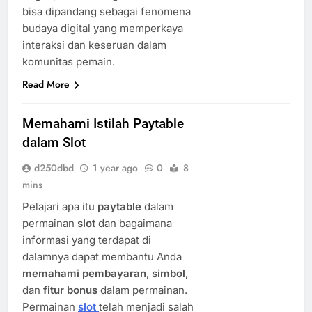
bisa dipandang sebagai fenomena
budaya digital yang memperkaya
interaksi dan keseruan dalam
komunitas pemain.
Read More
Memahami Istilah Paytable
dalam Slot
d250dbd
1 year ago
0
8
mins
Pelajari apa itu
paytable
dalam
permainan
slot
dan bagaimana
informasi yang terdapat di
dalamnya dapat membantu Anda
memahami pembayaran
,
simbol
,
dan
fitur bonus
dalam permainan.
Permainan
slot
telah menjadi salah