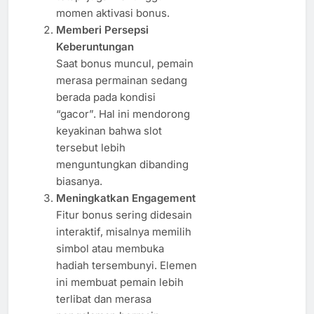
momen aktivasi bonus.
Memberi Persepsi
Keberuntungan
Saat bonus muncul, pemain
merasa permainan sedang
berada pada kondisi
“gacor”. Hal ini mendorong
keyakinan bahwa slot
tersebut lebih
menguntungkan dibanding
biasanya.
Meningkatkan Engagement
Fitur bonus sering didesain
interaktif, misalnya memilih
simbol atau membuka
hadiah tersembunyi. Elemen
ini membuat pemain lebih
terlibat dan merasa