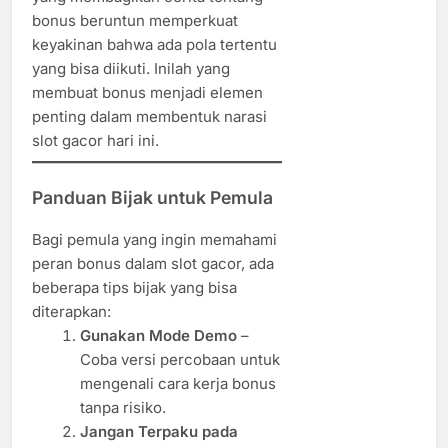
bonus beruntun memperkuat
keyakinan bahwa ada pola tertentu
yang bisa diikuti. Inilah yang
membuat bonus menjadi elemen
penting dalam membentuk narasi
slot gacor hari ini.
Panduan Bijak untuk Pemula
Bagi pemula yang ingin memahami
peran bonus dalam slot gacor, ada
beberapa tips bijak yang bisa
diterapkan:
Gunakan Mode Demo
–
Coba versi percobaan untuk
mengenali cara kerja bonus
tanpa risiko.
Jangan Terpaku pada