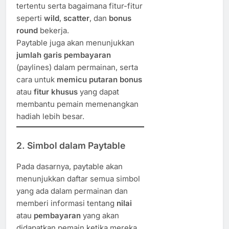
tertentu serta bagaimana fitur-fitur
seperti
wild
,
scatter
, dan
bonus
round
bekerja.
Paytable juga akan menunjukkan
jumlah garis pembayaran
(paylines) dalam permainan, serta
cara untuk
memicu putaran bonus
atau
fitur khusus
yang dapat
membantu pemain memenangkan
hadiah lebih besar.
2.
Simbol dalam Paytable
Pada dasarnya, paytable akan
menunjukkan daftar semua simbol
yang ada dalam permainan dan
memberi informasi tentang
nilai
atau
pembayaran
yang akan
didapatkan pemain ketika mereka