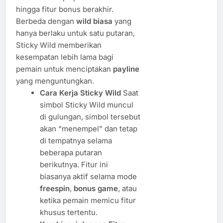
hingga fitur bonus berakhir.
Berbeda dengan
wild biasa
yang
hanya berlaku untuk satu putaran,
Sticky Wild memberikan
kesempatan lebih lama bagi
pemain untuk menciptakan
payline
yang menguntungkan.
Cara Kerja Sticky Wild
Saat
simbol Sticky Wild muncul
di gulungan, simbol tersebut
akan “menempel” dan tetap
di tempatnya selama
beberapa putaran
berikutnya. Fitur ini
biasanya aktif selama mode
freespin
,
bonus game
, atau
ketika pemain memicu fitur
khusus tertentu.