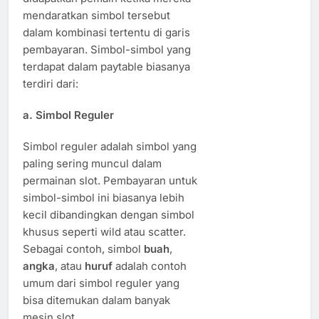
mendaratkan simbol tersebut
dalam kombinasi tertentu di garis
pembayaran. Simbol-simbol yang
terdapat dalam paytable biasanya
terdiri dari:
a. Simbol Reguler
Simbol reguler adalah simbol yang
paling sering muncul dalam
permainan slot. Pembayaran untuk
simbol-simbol ini biasanya lebih
kecil dibandingkan dengan simbol
khusus seperti wild atau scatter.
Sebagai contoh, simbol
buah
,
angka
, atau
huruf
adalah contoh
umum dari simbol reguler yang
bisa ditemukan dalam banyak
mesin slot.