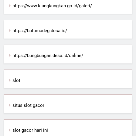
https://www.klungkungkab.go.id/galeri/
https://batumadeg.desa.id/
https://bungbungan.desa.id/online/
slot
situs slot gacor
slot gacor hari ini