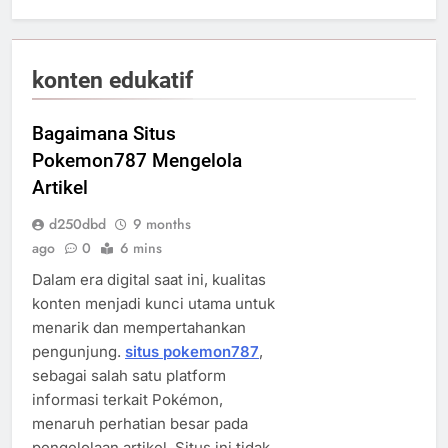
konten edukatif
Bagaimana Situs
Pokemon787 Mengelola
Artikel
d250dbd
9 months
ago
0
6 mins
Dalam era digital saat ini, kualitas
konten menjadi kunci utama untuk
menarik dan mempertahankan
pengunjung.
situs pokemon787
,
sebagai salah satu platform
informasi terkait Pokémon,
menaruh perhatian besar pada
pengelolaan artikel. Situs ini tidak