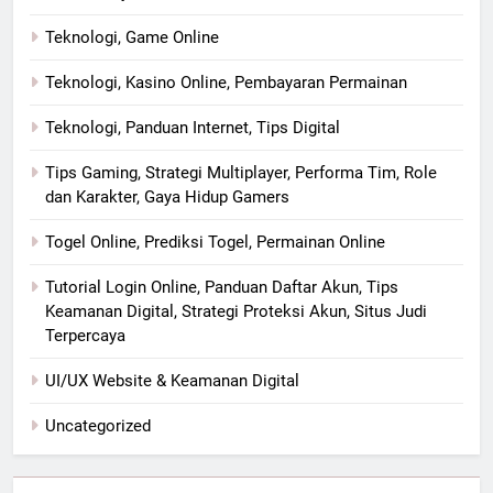
Teknologi, Game Online
Teknologi, Kasino Online, Pembayaran Permainan
Teknologi, Panduan Internet, Tips Digital
Tips Gaming, Strategi Multiplayer, Performa Tim, Role
dan Karakter, Gaya Hidup Gamers
Togel Online, Prediksi Togel, Permainan Online
Tutorial Login Online, Panduan Daftar Akun, Tips
Keamanan Digital, Strategi Proteksi Akun, Situs Judi
Terpercaya
UI/UX Website & Keamanan Digital
Uncategorized