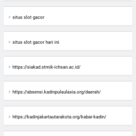
situs slot gacor
situs slot gacor hari ini
https://siakad.stmik-ichsan.ac.id/
https://absensi.kadinpulaulasia.org/daerah/
https://kadinjakartautarakota.org/kabar-kadin/