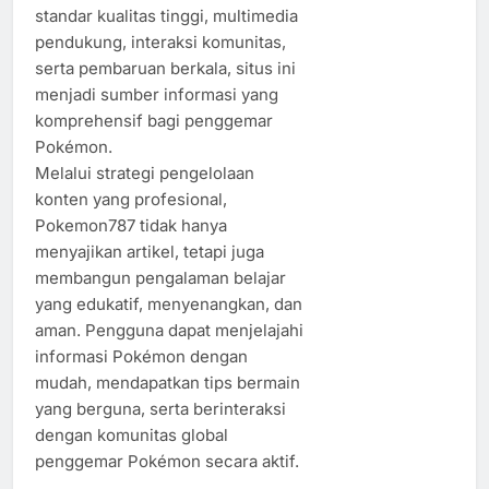
standar kualitas tinggi, multimedia
pendukung, interaksi komunitas,
serta pembaruan berkala, situs ini
menjadi sumber informasi yang
komprehensif bagi penggemar
Pokémon.
Melalui strategi pengelolaan
konten yang profesional,
Pokemon787 tidak hanya
menyajikan artikel, tetapi juga
membangun pengalaman belajar
yang edukatif, menyenangkan, dan
aman. Pengguna dapat menjelajahi
informasi Pokémon dengan
mudah, mendapatkan tips bermain
yang berguna, serta berinteraksi
dengan komunitas global
penggemar Pokémon secara aktif.