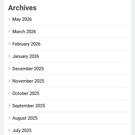
Archives
May 2026
March 2026
February 2026
January 2026
December 2025
November 2025
October 2025
September 2025
August 2025
July 2025