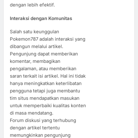
dengan lebih efektif.
Interaksi dengan Komunitas
Salah satu keunggulan
Pokemon787 adalah interaksi yang
dibangun melalui artikel.
Pengunjung dapat memberikan
komentar, membagikan
pengalaman, atau memberikan
saran terkait isi artikel. Hal ini tidak
hanya meningkatkan keterlibatan
pengguna tetapi juga membantu
tim situs mendapatkan masukan
untuk memperbaiki kualitas konten
di masa mendatang.
Forum diskusi yang terhubung
dengan artikel tertentu
memungkinkan pengunjung