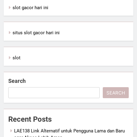
slot gacor hari ini
situs slot gacor hari ini
slot
Search
SEARCH
Recent Posts
LAE138 Link Alternatif untuk Pengguna Lama dan Baru