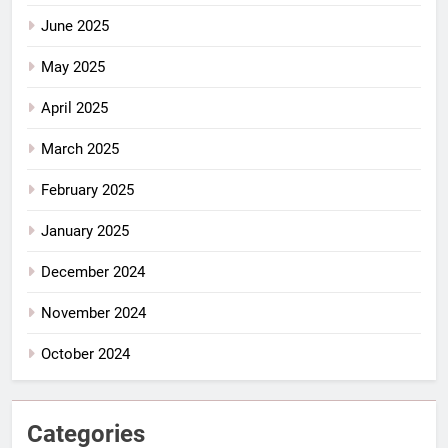
June 2025
May 2025
April 2025
March 2025
February 2025
January 2025
December 2024
November 2024
October 2024
Categories