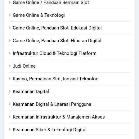
Game Online / Panduan Bermain Slot
Game Online & Teknologi
Game Online, Panduan Slot, Edukasi Digital
Game Online, Panduan Slot, Hiburan Digital
Infrastruktur Cloud & Teknologi Platform
Judi Online
Kasino, Permainan Slot, Inovasi Teknologi
Keamanan Digital
Keamanan Digital & Literasi Pengguna
Keamanan Infrastruktur & Manajemen Akses
Keamanan Siber & Teknologi Digital