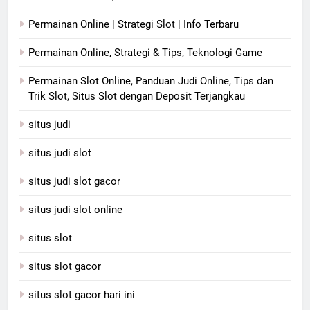
Permainan Online | Strategi Slot | Info Terbaru
Permainan Online, Strategi & Tips, Teknologi Game
Permainan Slot Online, Panduan Judi Online, Tips dan
Trik Slot, Situs Slot dengan Deposit Terjangkau
situs judi
situs judi slot
situs judi slot gacor
situs judi slot online
situs slot
situs slot gacor
situs slot gacor hari ini