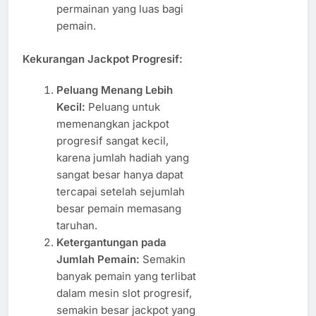
permainan yang luas bagi
pemain.
Kekurangan Jackpot Progresif:
Peluang Menang Lebih
Kecil:
Peluang untuk
memenangkan jackpot
progresif sangat kecil,
karena jumlah hadiah yang
sangat besar hanya dapat
tercapai setelah sejumlah
besar pemain memasang
taruhan.
Ketergantungan pada
Jumlah Pemain:
Semakin
banyak pemain yang terlibat
dalam mesin slot progresif,
semakin besar jackpot yang