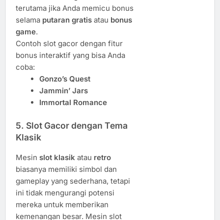
terutama jika Anda memicu bonus
selama
putaran gratis
atau
bonus
game
.
Contoh slot gacor dengan fitur
bonus interaktif yang bisa Anda
coba:
Gonzo’s Quest
Jammin’ Jars
Immortal Romance
5.
Slot Gacor dengan Tema
Klasik
Mesin
slot klasik
atau
retro
biasanya memiliki simbol dan
gameplay yang sederhana, tetapi
ini tidak mengurangi potensi
mereka untuk memberikan
kemenangan besar. Mesin slot