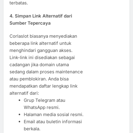
terbatas.
4. Simpan Link Alternatif dari
Sumber Tepercaya
Corlaslot biasanya menyediakan
beberapa link alternatif untuk
menghindari gangguan akses.
Link-link ini disediakan sebagai
cadangan jika domain utama
sedang dalam proses maintenance
atau pemblokiran. Anda bisa
mendapatkan daftar lengkap link
alternatif dari:
Grup Telegram atau
WhatsApp resmi.
Halaman media sosial resmi.
Email atau buletin informasi
berkala.