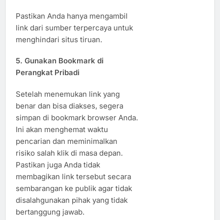
Pastikan Anda hanya mengambil
link dari sumber terpercaya untuk
menghindari situs tiruan.
5. Gunakan Bookmark di
Perangkat Pribadi
Setelah menemukan link yang
benar dan bisa diakses, segera
simpan di bookmark browser Anda.
Ini akan menghemat waktu
pencarian dan meminimalkan
risiko salah klik di masa depan.
Pastikan juga Anda tidak
membagikan link tersebut secara
sembarangan ke publik agar tidak
disalahgunakan pihak yang tidak
bertanggung jawab.