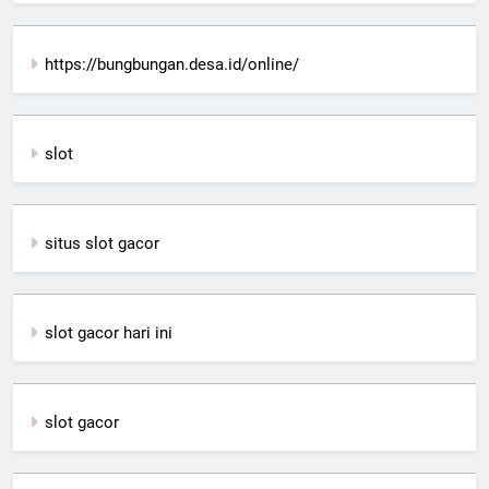
https://bungbungan.desa.id/online/
slot
situs slot gacor
slot gacor hari ini
slot gacor