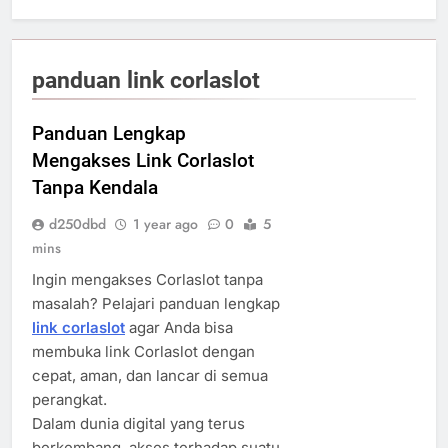
panduan link corlaslot
Panduan Lengkap
Mengakses Link Corlaslot
Tanpa Kendala
d250dbd
1 year ago
0
5
mins
Ingin mengakses Corlaslot tanpa
masalah? Pelajari panduan lengkap
link corlaslot
agar Anda bisa
membuka link Corlaslot dengan
cepat, aman, dan lancar di semua
perangkat.
Dalam dunia digital yang terus
berkembang, akses terhadap suatu