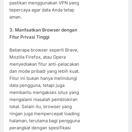
pastikan menggunakan VPN yang
tepercaya agar data Anda tetap
aman.
3. Manfaatkan Browser dengan
Fitur Privasi Tinggi
Beberapa browser seperti Brave,
Mozilla Firefox, atau Opera
menyediakan fitur anti-pelacakan
dan mode pribadi yang lebih kuat.
Fitur ini bukan hanya melindungi
data pengguna, tetapi juga
membantu mengakses situs yang
mengalami masalah pemblokiran
lokal. Selain itu, browser yang
ringan juga mempercepat loading
halaman, terutama bagi pengguna
perangkat dengan spesifikasi