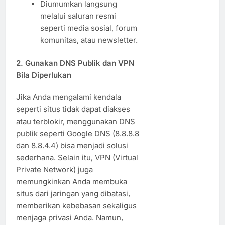
Diumumkan langsung
melalui saluran resmi
seperti media sosial, forum
komunitas, atau newsletter.
2. Gunakan DNS Publik dan VPN
Bila Diperlukan
Jika Anda mengalami kendala
seperti situs tidak dapat diakses
atau terblokir, menggunakan DNS
publik seperti Google DNS (8.8.8.8
dan 8.8.4.4) bisa menjadi solusi
sederhana. Selain itu, VPN (Virtual
Private Network) juga
memungkinkan Anda membuka
situs dari jaringan yang dibatasi,
memberikan kebebasan sekaligus
menjaga privasi Anda. Namun,