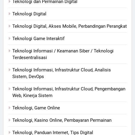
Teknologi dan Permainan Digital
Teknologi Digital
Teknologi Digital, Akses Mobile, Perbandingan Perangkat
Teknologi Game Interaktif
Teknologi Informasi / Keamanan Siber / Teknologi
Terdesentralisasi
Teknologi Informasi, Infrastruktur Cloud, Analisis
Sistem, DevOps
Teknologi Informasi, Infrastruktur Cloud, Pengembangan
Web, Kinerja Sistem
Teknologi, Game Online
Teknologi, Kasino Online, Pembayaran Permainan
Teknologi, Panduan Internet, Tips Digital