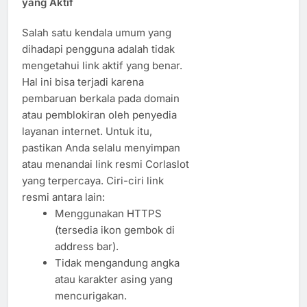
yang Aktif
Salah satu kendala umum yang
dihadapi pengguna adalah tidak
mengetahui link aktif yang benar.
Hal ini bisa terjadi karena
pembaruan berkala pada domain
atau pemblokiran oleh penyedia
layanan internet. Untuk itu,
pastikan Anda selalu menyimpan
atau menandai link resmi Corlaslot
yang terpercaya. Ciri-ciri link
resmi antara lain:
Menggunakan HTTPS
(tersedia ikon gembok di
address bar).
Tidak mengandung angka
atau karakter asing yang
mencurigakan.