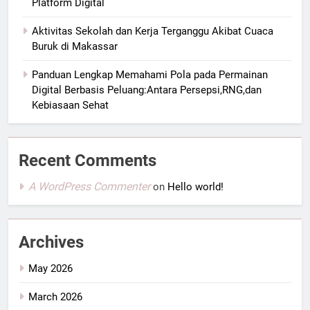
Platform Digital
Aktivitas Sekolah dan Kerja Terganggu Akibat Cuaca
Buruk di Makassar
Panduan Lengkap Memahami Pola pada Permainan
Digital Berbasis Peluang:Antara Persepsi,RNG,dan
Kebiasaan Sehat
Recent Comments
A WordPress Commenter
on
Hello world!
Archives
May 2026
March 2026