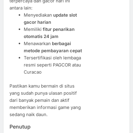
terpercaya dan gacor hari ini
antara lain:
Menyediakan
update slot
gacor harian
Memiliki
fitur penarikan
otomatis 24 jam
Menawarkan
berbagai
metode pembayaran cepat
Tersertifikasi oleh lembaga
resmi seperti PAGCOR atau
Curacao
Pastikan kamu bermain di situs
yang sudah punya ulasan positif
dari banyak pemain dan aktif
memberikan informasi game yang
sedang naik daun.
Penutup