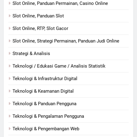
Slot Online, Panduan Permainan, Casino Online
Slot Online, Panduan Slot
Slot Online, RTP, Slot Gacor
Slot Online, Strategi Permainan, Panduan Judi Online
Strategi & Analisis
Teknologi / Edukasi Game / Analisis Statistik
Teknologi & Infrastruktur Digital
Teknologi & Keamanan Digital
Teknologi & Panduan Pengguna
Teknologi & Pengalaman Pengguna
Teknologi & Pengembangan Web