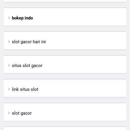
bokep indo
slot gacor hari ini
situs slot gacor
link situs slot
slot gacor