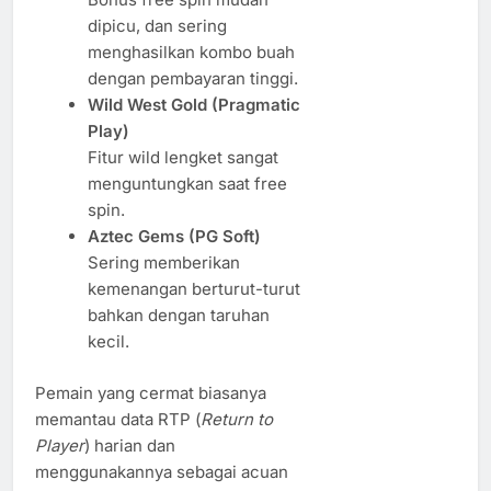
dipicu, dan sering
menghasilkan kombo buah
dengan pembayaran tinggi.
Wild West Gold (Pragmatic
Play)
Fitur wild lengket sangat
menguntungkan saat free
spin.
Aztec Gems (PG Soft)
Sering memberikan
kemenangan berturut-turut
bahkan dengan taruhan
kecil.
Pemain yang cermat biasanya
memantau data RTP (
Return to
Player
) harian dan
menggunakannya sebagai acuan