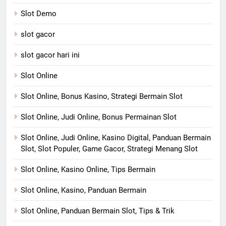
Slot Demo
slot gacor
slot gacor hari ini
Slot Online
Slot Online, Bonus Kasino, Strategi Bermain Slot
Slot Online, Judi Online, Bonus Permainan Slot
Slot Online, Judi Online, Kasino Digital, Panduan Bermain
Slot, Slot Populer, Game Gacor, Strategi Menang Slot
Slot Online, Kasino Online, Tips Bermain
Slot Online, Kasino, Panduan Bermain
Slot Online, Panduan Bermain Slot, Tips & Trik