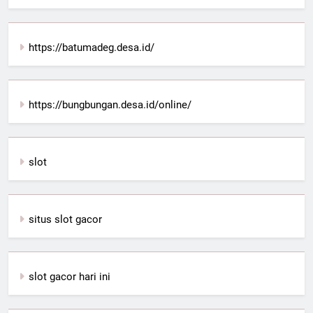
https://batumadeg.desa.id/
https://bungbungan.desa.id/online/
slot
situs slot gacor
slot gacor hari ini