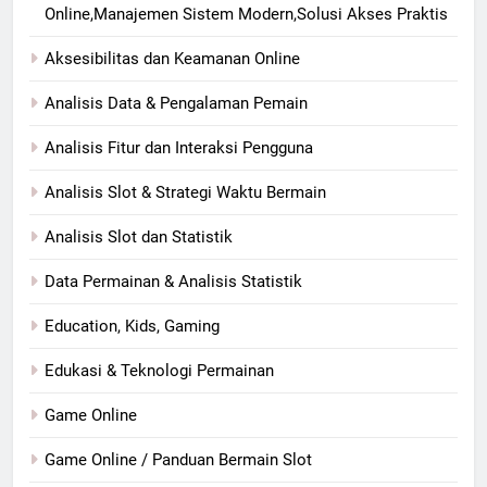
Online,Manajemen Sistem Modern,Solusi Akses Praktis
Aksesibilitas dan Keamanan Online
Analisis Data & Pengalaman Pemain
Analisis Fitur dan Interaksi Pengguna
Analisis Slot & Strategi Waktu Bermain
Analisis Slot dan Statistik
Data Permainan & Analisis Statistik
Education, Kids, Gaming
Edukasi & Teknologi Permainan
Game Online
Game Online / Panduan Bermain Slot